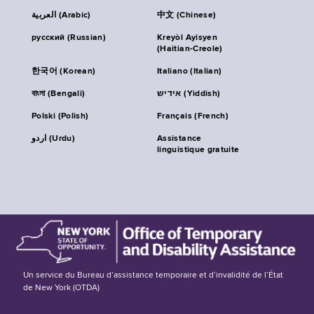
العربية (Arabic)
中文 (Chinese)
русский (Russian)
Kreyòl Ayisyen
(Haitian-Creole)
한국어 (Korean)
Italiano (Italian)
বাংলা (Bengali)
אידיש (Yiddish)
Polski (Polish)
Français (French)
اردو (Urdu)
Assistance
linguistique gratuite
Un service du Bureau d’assistance temporaire et d’invalidité de l’État
de New York (OTDA)