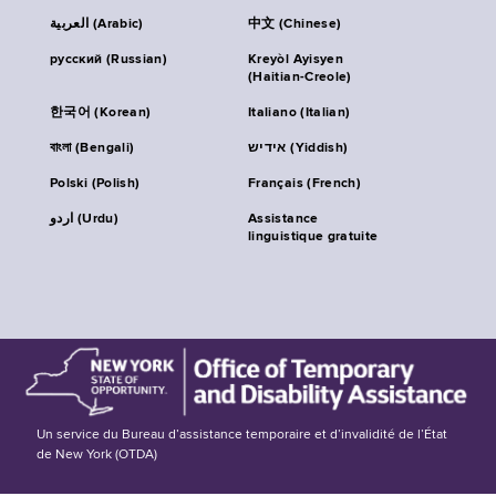
العربية (Arabic)
中文 (Chinese)
русский (Russian)
Kreyòl Ayisyen
(Haitian-Creole)
한국어 (Korean)
Italiano (Italian)
বাংলা (Bengali)
אידיש (Yiddish)
Polski (Polish)
Français (French)
اردو (Urdu)
Assistance
linguistique gratuite
Un service du Bureau d’assistance temporaire et d’invalidité de l’État
de New York (OTDA)