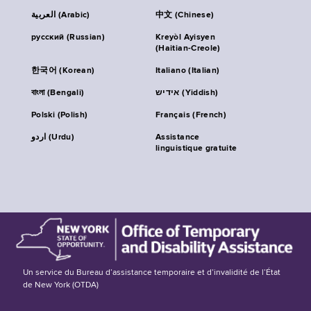
العربية (Arabic)
中文 (Chinese)
русский (Russian)
Kreyòl Ayisyen
(Haitian-Creole)
한국어 (Korean)
Italiano (Italian)
বাংলা (Bengali)
אידיש (Yiddish)
Polski (Polish)
Français (French)
اردو (Urdu)
Assistance
linguistique gratuite
Un service du Bureau d’assistance temporaire et d’invalidité de l’État
de New York (OTDA)