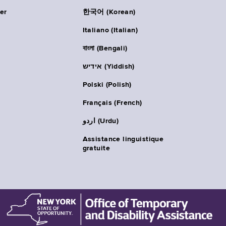
er
한국어 (Korean)
Italiano (Italian)
বাংলা (Bengali)
אידיש (Yiddish)
Polski (Polish)
Français (French)
اردو (Urdu)
Assistance linguistique
gratuite