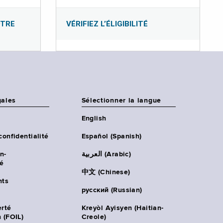
OTRE
VÉRIFIEZ L’ÉLIGIBILITÉ
gales
Sélectionner la langue
English
confidentialité
Español (Spanish)
n-
العربية (Arabic)
té
中文 (Chinese)
ts
русский (Russian)
erté
Kreyòl Ayisyen (Haitian-
 (FOIL)
Creole)