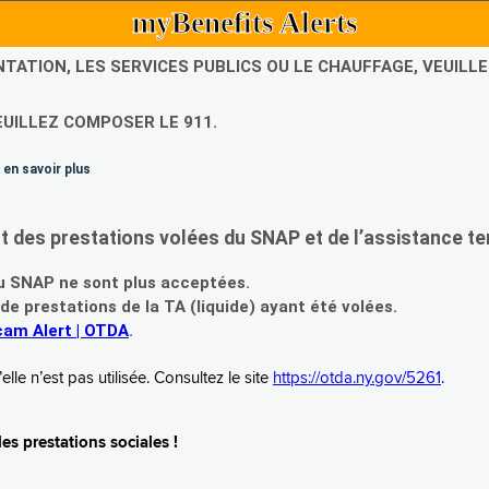
myBenefits Alerts
NTATION, LES SERVICES PUBLICS OU LE CHAUFFAGE, VEUIL
EUILLEZ COMPOSER LE 911.
 en savoir plus
es prestations volées du SNAP et de l’assistance te
 SNAP ne sont plus acceptées.
prestations de la TA (liquide) ayant été volées.
am Alert | OTDA
.
le n’est pas utilisée. Consultez le site
https://otda.ny.gov/5261
.
s prestations sociales !