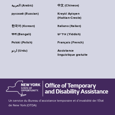
العربية (Arabic)
中文 (Chinese)
русский (Russian)
Kreyòl Ayisyen
(Haitian-Creole)
한국어 (Korean)
Italiano (Italian)
বাংলা (Bengali)
אידיש (Yiddish)
Polski (Polish)
Français (French)
اردو (Urdu)
Assistance
linguistique gratuite
Un service du Bureau d’assistance temporaire et d’invalidité de l’État
de New York (OTDA)