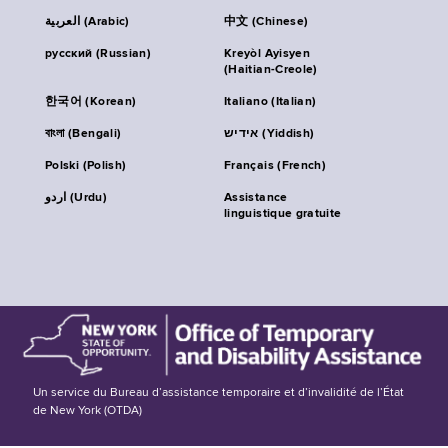
العربية (Arabic)
中文 (Chinese)
русский (Russian)
Kreyòl Ayisyen
(Haitian-Creole)
한국어 (Korean)
Italiano (Italian)
বাংলা (Bengali)
אידיש (Yiddish)
Polski (Polish)
Français (French)
اردو (Urdu)
Assistance
linguistique gratuite
Un service du Bureau d’assistance temporaire et d’invalidité de l’État
de New York (OTDA)