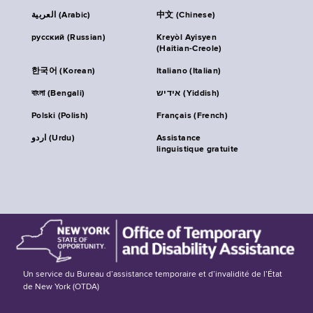
العربية (Arabic)
中文 (Chinese)
русский (Russian)
Kreyòl Ayisyen
(Haitian-Creole)
한국어 (Korean)
Italiano (Italian)
বাংলা (Bengali)
אידיש (Yiddish)
Polski (Polish)
Français (French)
اردو (Urdu)
Assistance
linguistique gratuite
Un service du Bureau d’assistance temporaire et d’invalidité de l’État
de New York (OTDA)