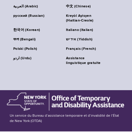
العربية (Arabic)
中文 (Chinese)
русский (Russian)
Kreyòl Ayisyen
(Haitian-Creole)
한국어 (Korean)
Italiano (Italian)
বাংলা (Bengali)
אידיש (Yiddish)
Polski (Polish)
Français (French)
اردو (Urdu)
Assistance
linguistique gratuite
Un service du Bureau d’assistance temporaire et d’invalidité de l’État
de New York (OTDA)