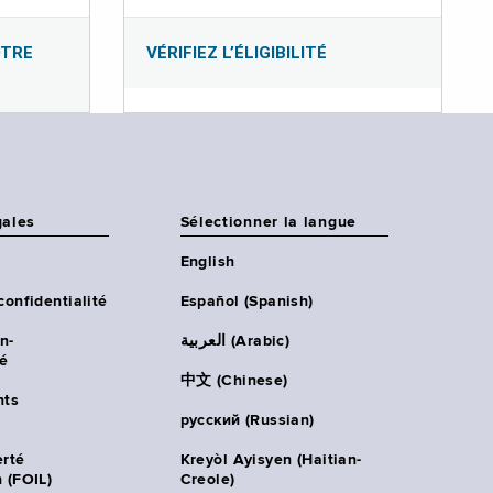
OTRE
VÉRIFIEZ L’ÉLIGIBILITÉ
gales
Sélectionner la langue
English
confidentialité
Español (Spanish)
n-
العربية (Arabic)
té
中文 (Chinese)
ts
русский (Russian)
erté
Kreyòl Ayisyen (Haitian-
 (FOIL)
Creole)