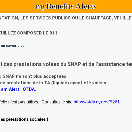
myBenefits Alerts
NTATION, LES SERVICES PUBLICS OU LE CHAUFFAGE, VEUIL
EUILLEZ COMPOSER LE 911.
 en savoir plus
es prestations volées du SNAP et de l’assistance te
 SNAP ne sont plus acceptées.
prestations de la TA (liquide) ayant été volées.
am Alert | OTDA
.
le n’est pas utilisée. Consultez le site
https://otda.ny.gov/5261
.
s prestations sociales !