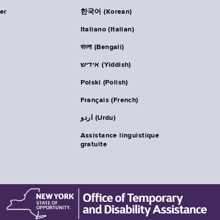
er
한국어 (Korean)
Italiano (Italian)
বাংলা (Bengali)
אידיש (Yiddish)
Polski (Polish)
Français (French)
اردو (Urdu)
Assistance linguistique
gratuite