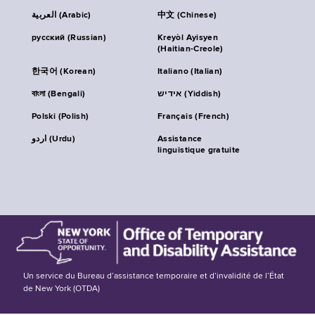
العربية (Arabic)
中文 (Chinese)
русский (Russian)
Kreyòl Ayisyen
(Haitian-Creole)
한국어 (Korean)
Italiano (Italian)
বাংলা (Bengali)
אידיש (Yiddish)
Polski (Polish)
Français (French)
اردو (Urdu)
Assistance
linguistique gratuite
Un service du Bureau d’assistance temporaire et d’invalidité de l’État
de New York (OTDA)