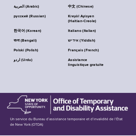
العربية (Arabic)
中文 (Chinese)
русский (Russian)
Kreyòl Ayisyen
(Haitian-Creole)
한국어 (Korean)
Italiano (Italian)
বাংলা (Bengali)
אידיש (Yiddish)
Polski (Polish)
Français (French)
اردو (Urdu)
Assistance
linguistique gratuite
Un service du Bureau d’assistance temporaire et d’invalidité de l’État
de New York (OTDA)