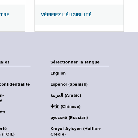
OTRE
VÉRIFIEZ L’ÉLIGIBILITÉ
gales
Sélectionner la langue
English
confidentialité
Español (Spanish)
n-
العربية (Arabic)
té
中文 (Chinese)
ts
русский (Russian)
erté
Kreyòl Ayisyen (Haitian-
 (FOIL)
Creole)