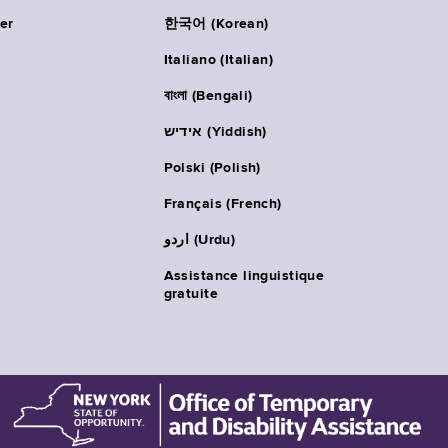
er
한국어 (Korean)
Italiano (Italian)
বাংলা (Bengali)
אידיש (Yiddish)
Polski (Polish)
Français (French)
اردو (Urdu)
Assistance linguistique
gratuite