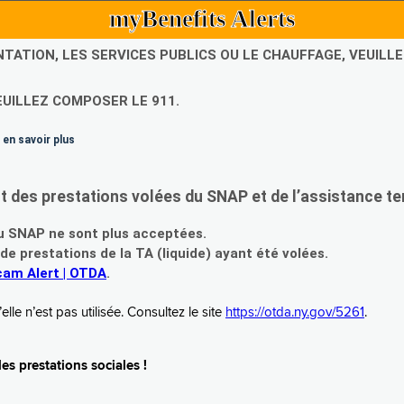
myBenefits Alerts
NTATION, LES SERVICES PUBLICS OU LE CHAUFFAGE, VEUIL
EUILLEZ COMPOSER LE 911.
 en savoir plus
es prestations volées du SNAP et de l’assistance te
 SNAP ne sont plus acceptées.
prestations de la TA (liquide) ayant été volées.
am Alert | OTDA
.
le n’est pas utilisée. Consultez le site
https://otda.ny.gov/5261
.
s prestations sociales !