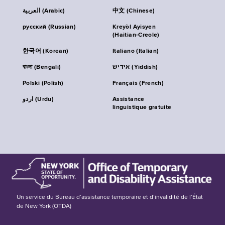
العربية (Arabic)
中文 (Chinese)
русский (Russian)
Kreyòl Ayisyen
(Haitian-Creole)
한국어 (Korean)
Italiano (Italian)
বাংলা (Bengali)
אידיש (Yiddish)
Polski (Polish)
Français (French)
اردو (Urdu)
Assistance
linguistique gratuite
Un service du Bureau d’assistance temporaire et d’invalidité de l’État
de New York (OTDA)