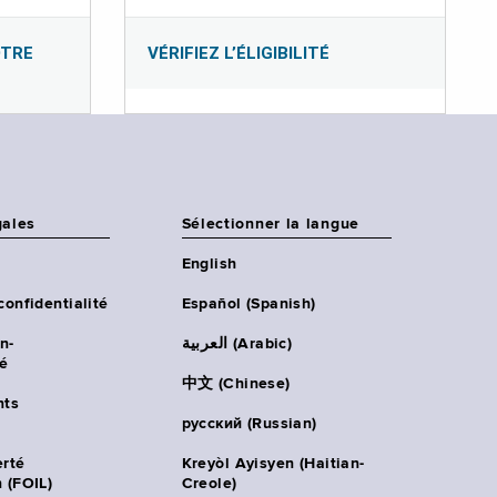
OTRE
VÉRIFIEZ L’ÉLIGIBILITÉ
gales
Sélectionner la langue
English
confidentialité
Español (Spanish)
n-
العربية (Arabic)
té
中文 (Chinese)
ts
русский (Russian)
erté
Kreyòl Ayisyen (Haitian-
 (FOIL)
Creole)