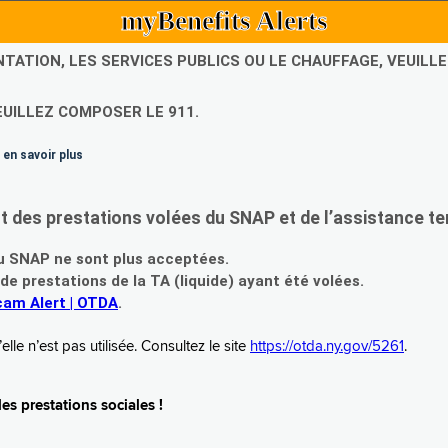
myBenefits Alerts
NTATION, LES SERVICES PUBLICS OU LE CHAUFFAGE, VEUIL
EUILLEZ COMPOSER LE 911.
 en savoir plus
es prestations volées du SNAP et de l’assistance te
 SNAP ne sont plus acceptées.
prestations de la TA (liquide) ayant été volées.
am Alert | OTDA
.
le n’est pas utilisée. Consultez le site
https://otda.ny.gov/5261
.
s prestations sociales !