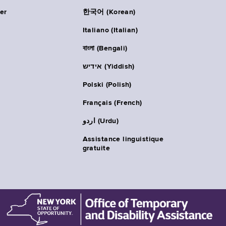
er
한국어 (Korean)
Italiano (Italian)
বাংলা (Bengali)
אידיש (Yiddish)
Polski (Polish)
Français (French)
اردو (Urdu)
Assistance linguistique
gratuite