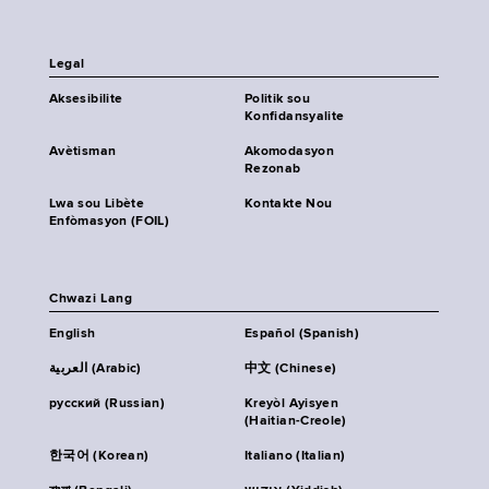
Legal
Aksesibilite
Politik sou
Konfidansyalite
Avètisman
Akomodasyon
Rezonab
Lwa sou Libète
Kontakte Nou
Enfòmasyon (FOIL)
Chwazi Lang
English
Español (Spanish)
العربية (Arabic)
中文 (Chinese)
русский (Russian)
Kreyòl Ayisyen
(Haitian-Creole)
한국어 (Korean)
Italiano (Italian)