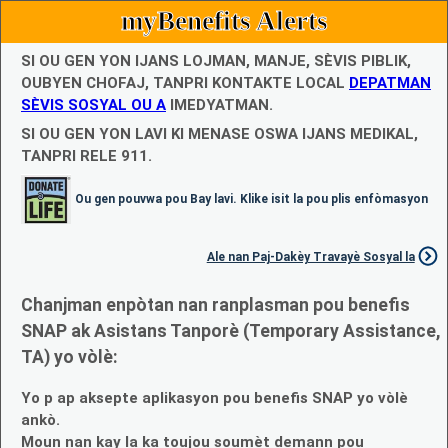
myBenefits Alerts
SI OU GEN YON IJANS LOJMAN, MANJE, SÈVIS PIBLIK,
OUBYEN CHOFAJ, TANPRI KONTAKTE LOCAL
DEPATMAN
SÈVIS SOSYAL OU A
IMEDYATMAN.
SI OU GEN YON LAVI KI MENASE OSWA IJANS MEDIKAL,
TANPRI RELE 911.
Ou gen pouvwa pou Bay lavi. Klike isit la pou plis enfòmasyon
Ale nan Paj-Dakèy Travayè Sosyal la
Chanjman enpòtan nan ranplasman pou benefis
SNAP ak Asistans Tanporè (Temporary Assistance,
TA) yo vòlè:
Yo p ap aksepte aplikasyon pou benefis SNAP yo vòlè
ankò.
Moun nan kay la ka toujou soumèt demann pou