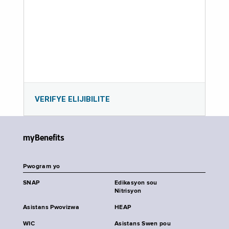
VERIFYE ELIJIBILITE
myBenefits
Pwogram yo
SNAP
Edikasyon sou
Nitrisyon
Asistans Pwovizwa
HEAP
WIC
Asistans Swen pou