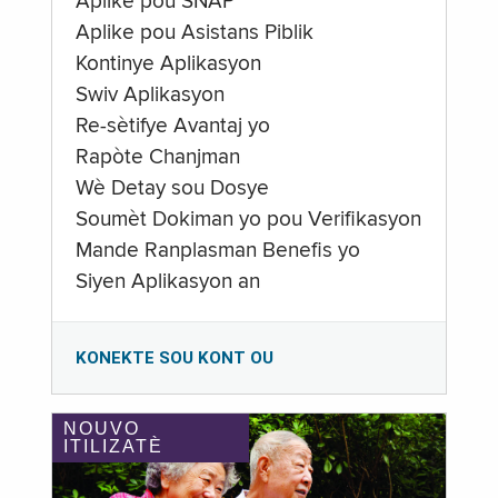
Aplike pou SNAP
Aplike pou Asistans Piblik
Kontinye Aplikasyon
Swiv Aplikasyon
Re-sètifye Avantaj yo
Rapòte Chanjman
Wè Detay sou Dosye
Soumèt Dokiman yo pou Verifikasyon
Mande Ranplasman Benefis yo
Siyen Aplikasyon an
KONEKTE SOU KONT OU
NOUVO
ITILIZATÈ