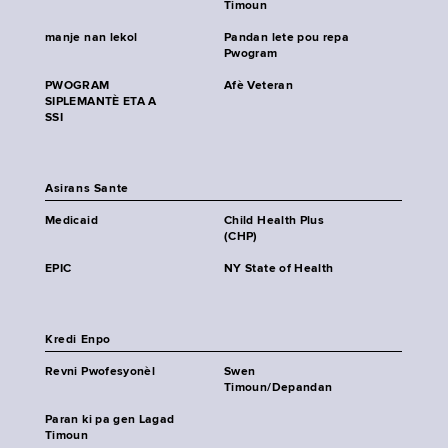
Timoun
manje nan lekol
Pandan lete pou repa
Pwogram
PWOGRAM
Afè Veteran
SIPLEMANTÈ ETA A
SSI
Asirans Sante
Medicaid
Child Health Plus
(CHP)
EPIC
NY State of Health
Kredi Enpo
Revni Pwofesyonèl
Swen
Timoun/Depandan
Paran ki pa gen Lagad
Timoun