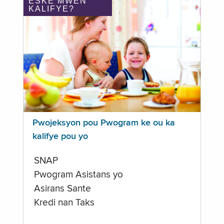
ÈSKE MWEN
KALIFYE?
Pwojeksyon pou Pwogram ke ou ka
kalifye pou yo
SNAP
Pwogram Asistans yo
Asirans Sante
Kredi nan Taks