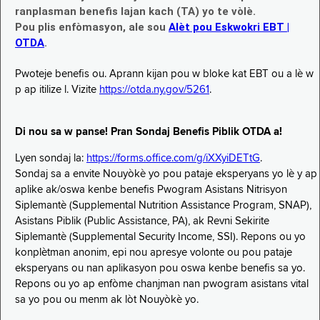
ranplasman benefis lajan kach (TA) yo te vòlè.
Pou plis enfòmasyon, ale sou
Alèt pou Eskwokri EBT |
OTDA
.
Pwoteje benefis ou. Aprann kijan pou w bloke kat EBT ou a lè w
p ap itilize l. Vizite
https://otda.ny.gov/5261
.
Di nou sa w panse! Pran Sondaj Benefis Piblik OTDA a!
Lyen sondaj la:
https://forms.office.com/g/iXXyiDETtG
.
Sondaj sa a envite Nouyòkè yo pou pataje eksperyans yo lè y ap
aplike ak/oswa kenbe benefis Pwogram Asistans Nitrisyon
Siplemantè (Supplemental Nutrition Assistance Program, SNAP),
Asistans Piblik (Public Assistance, PA), ak Revni Sekirite
Siplemantè (Supplemental Security Income, SSI). Repons ou yo
konplètman anonim, epi nou apresye volonte ou pou pataje
eksperyans ou nan aplikasyon pou oswa kenbe benefis sa yo.
Repons ou yo ap enfòme chanjman nan pwogram asistans vital
sa yo pou ou menm ak lòt Nouyòkè yo.