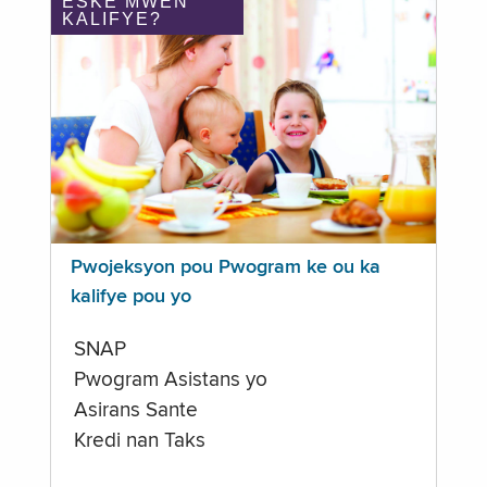
ÈSKE MWEN
KALIFYE?
Pwojeksyon pou Pwogram ke ou ka
kalifye pou yo
SNAP
Pwogram Asistans yo
Asirans Sante
Kredi nan Taks