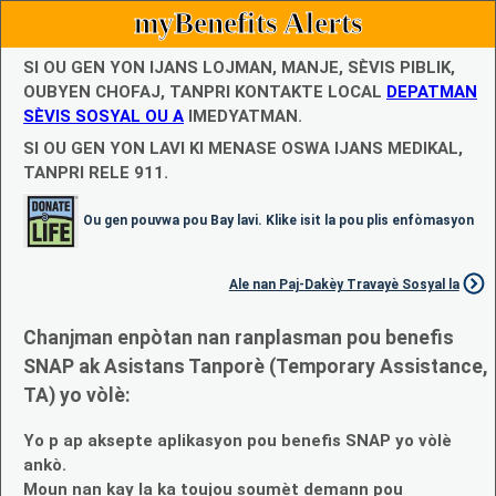
myBenefits Alerts
SI OU GEN YON IJANS LOJMAN, MANJE, SÈVIS PIBLIK,
OUBYEN CHOFAJ, TANPRI KONTAKTE LOCAL
DEPATMAN
SÈVIS SOSYAL OU A
IMEDYATMAN.
SI OU GEN YON LAVI KI MENASE OSWA IJANS MEDIKAL,
TANPRI RELE 911.
Ou gen pouvwa pou Bay lavi. Klike isit la pou plis enfòmasyon
Ale nan Paj-Dakèy Travayè Sosyal la
Chanjman enpòtan nan ranplasman pou benefis
SNAP ak Asistans Tanporè (Temporary Assistance,
TA) yo vòlè:
Yo p ap aksepte aplikasyon pou benefis SNAP yo vòlè
ankò.
Moun nan kay la ka toujou soumèt demann pou