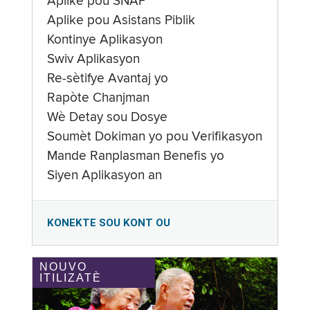
Aplike pou SNAP
Aplike pou Asistans Piblik
Kontinye Aplikasyon
Swiv Aplikasyon
Re-sètifye Avantaj yo
Rapòte Chanjman
Wè Detay sou Dosye
Soumèt Dokiman yo pou Verifikasyon
Mande Ranplasman Benefis yo
Siyen Aplikasyon an
KONEKTE SOU KONT OU
NOUVO
ITILIZATÈ