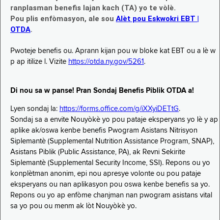
ranplasman benefis lajan kach (TA) yo te vòlè.
Pou plis enfòmasyon, ale sou
Alèt pou Eskwokri EBT |
OTDA
.
Pwoteje benefis ou. Aprann kijan pou w bloke kat EBT ou a lè w
p ap itilize l. Vizite
https://otda.ny.gov/5261
.
Di nou sa w panse! Pran Sondaj Benefis Piblik OTDA a!
Lyen sondaj la:
https://forms.office.com/g/iXXyiDETtG
.
Sondaj sa a envite Nouyòkè yo pou pataje eksperyans yo lè y ap
aplike ak/oswa kenbe benefis Pwogram Asistans Nitrisyon
Siplemantè (Supplemental Nutrition Assistance Program, SNAP),
Asistans Piblik (Public Assistance, PA), ak Revni Sekirite
Siplemantè (Supplemental Security Income, SSI). Repons ou yo
konplètman anonim, epi nou apresye volonte ou pou pataje
eksperyans ou nan aplikasyon pou oswa kenbe benefis sa yo.
Repons ou yo ap enfòme chanjman nan pwogram asistans vital
sa yo pou ou menm ak lòt Nouyòkè yo.