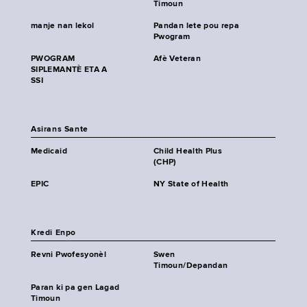
Timoun
manje nan lekol
Pandan lete pou repa
Pwogram
PWOGRAM
Afè Veteran
SIPLEMANTÈ ETA A
SSI
Asirans Sante
Medicaid
Child Health Plus
(CHP)
EPIC
NY State of Health
Kredi Enpo
Revni Pwofesyonèl
Swen
Timoun/Depandan
Paran ki pa gen Lagad
Timoun