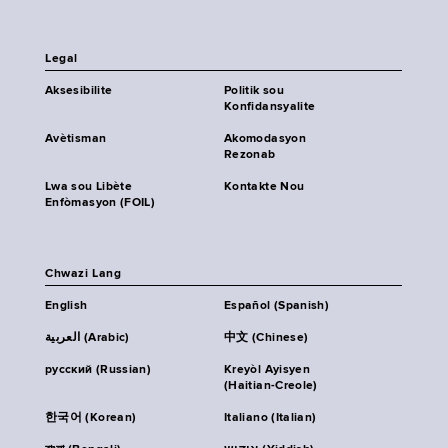
Legal
Aksesibilite
Politik sou
Konfidansyalite
Avètisman
Akomodasyon
Rezonab
Lwa sou Libète
Kontakte Nou
Enfòmasyon (FOIL)
Chwazi Lang
English
Español (Spanish)
العربية (Arabic)
中文 (Chinese)
русский (Russian)
Kreyòl Ayisyen
(Haitian-Creole)
한국어 (Korean)
Italiano (Italian)