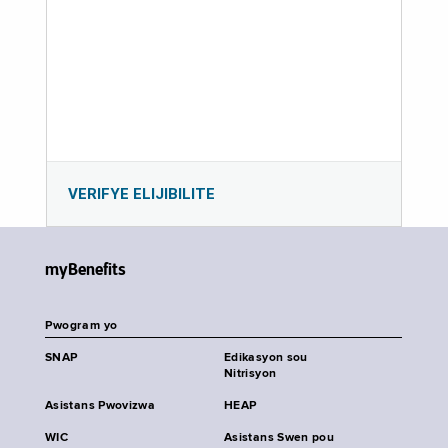
VERIFYE ELIJIBILITE
myBenefits
Pwogram yo
SNAP
Edikasyon sou
Nitrisyon
Asistans Pwovizwa
HEAP
WIC
Asistans Swen pou