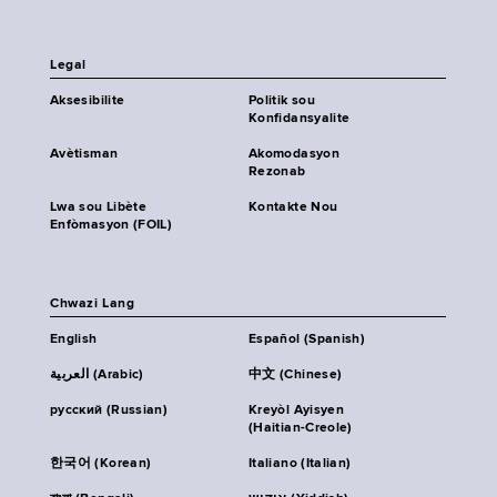
Legal
Aksesibilite
Politik sou
Konfidansyalite
Avètisman
Akomodasyon
Rezonab
Lwa sou Libète
Kontakte Nou
Enfòmasyon (FOIL)
Chwazi Lang
English
Español (Spanish)
العربية (Arabic)
中文 (Chinese)
русский (Russian)
Kreyòl Ayisyen
(Haitian-Creole)
한국어 (Korean)
Italiano (Italian)