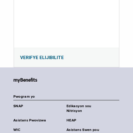
VERIFYE ELIJIBILITE
myBenefits
Pwogram yo
SNAP
Edikasyon sou
Nitrisyon
Asistans Pwovizwa
HEAP
WIC
Asistans Swen pou