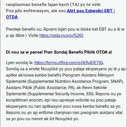
ranplasman benefis lajan kach (TA) yo te vòlè.
Pou plis enfòmasyon, ale sou
Alèt pou Eskwokri EBT |
OTDA
.
Pwoteje benefis ou. Aprann kijan pou w bloke kat EBT ou a lè w
p ap itilize l. Vizite
https://otda.ny.gov/5261
.
Di nou sa w panse! Pran Sondaj Benefis Piblik OTDA a!
Lyen sondaj la:
https://forms.office.com/g/iXXyiDETtG
.
Sondaj sa a envite Nouyòkè yo pou pataje eksperyans yo lè y ap
aplike ak/oswa kenbe benefis Pwogram Asistans Nitrisyon
Siplemantè (Supplemental Nutrition Assistance Program, SNAP),
Asistans Piblik (Public Assistance, PA), ak Revni Sekirite
Siplemantè (Supplemental Security Income, SSI). Repons ou yo
konplètman anonim, epi nou apresye volonte ou pou pataje
eksperyans ou nan aplikasyon pou oswa kenbe benefis sa yo.
Repons ou yo ap enfòme chanjman nan pwogram asistans vital
sa yo pou ou menm ak lòt Nouyòkè yo.