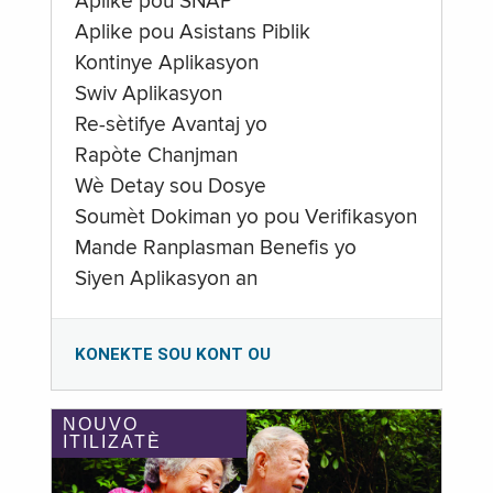
Aplike pou SNAP
Aplike pou Asistans Piblik
Kontinye Aplikasyon
Swiv Aplikasyon
Re-sètifye Avantaj yo
Rapòte Chanjman
Wè Detay sou Dosye
Soumèt Dokiman yo pou Verifikasyon
Mande Ranplasman Benefis yo
Siyen Aplikasyon an
KONEKTE SOU KONT OU
NOUVO
ITILIZATÈ