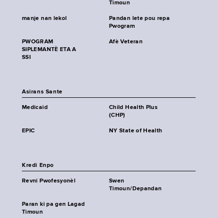
Timoun
manje nan lekol
Pandan lete pou repa
Pwogram
PWOGRAM
Afè Veteran
SIPLEMANTÈ ETA A
SSI
Asirans Sante
Medicaid
Child Health Plus
(CHP)
EPIC
NY State of Health
Kredi Enpo
Revni Pwofesyonèl
Swen
Timoun/Depandan
Paran ki pa gen Lagad
Timoun