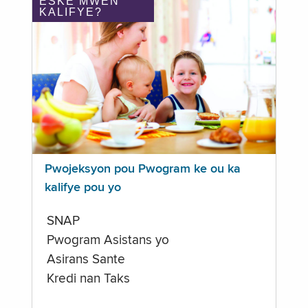
ÈSKE MWEN
KALIFYE?
Pwojeksyon pou Pwogram ke ou ka
kalifye pou yo
SNAP
Pwogram Asistans yo
Asirans Sante
Kredi nan Taks