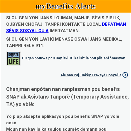
myBenefits Alerts
SI OU GEN YON IJANS LOJMAN, MANJE, SÈVIS PIBLIK,
OUBYEN CHOFAJ, TANPRI KONTAKTE LOCAL
DEPATMAN
SÈVIS SOSYAL OU A
IMEDYATMAN.
SI OU GEN YON LAVI KI MENASE OSWA IJANS MEDIKAL,
TANPRI RELE 911.
Ou gen pouvwa pou Bay lavi. Klike isit la pou plis enfòmasyon
Ale nan Paj-Dakèy Travayè Sosyal la
Chanjman enpòtan nan ranplasman pou benefis
SNAP ak Asistans Tanporè (Temporary Assistance,
TA) yo vòlè:
Yo p ap aksepte aplikasyon pou benefis SNAP yo vòlè
ankò.
Moun nan kay la ka toujou soumèt demann pou