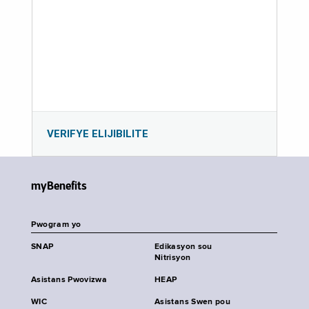
VERIFYE ELIJIBILITE
myBenefits
Pwogram yo
SNAP
Edikasyon sou
Nitrisyon
Asistans Pwovizwa
HEAP
WIC
Asistans Swen pou