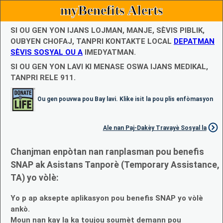
myBenefits Alerts
SI OU GEN YON IJANS LOJMAN, MANJE, SÈVIS PIBLIK,
OUBYEN CHOFAJ, TANPRI KONTAKTE LOCAL
DEPATMAN
SÈVIS SOSYAL OU A
IMEDYATMAN.
SI OU GEN YON LAVI KI MENASE OSWA IJANS MEDIKAL,
TANPRI RELE 911.
Ou gen pouvwa pou Bay lavi. Klike isit la pou plis enfòmasyon
Ale nan Paj-Dakèy Travayè Sosyal la
Chanjman enpòtan nan ranplasman pou benefis
SNAP ak Asistans Tanporè (Temporary Assistance,
TA) yo vòlè:
Yo p ap aksepte aplikasyon pou benefis SNAP yo vòlè
ankò.
Moun nan kay la ka toujou soumèt demann pou