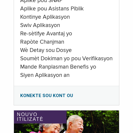
Aplike pou SNAP
Aplike pou Asistans Piblik
Kontinye Aplikasyon
Swiv Aplikasyon
Re-sètifye Avantaj yo
Rapòte Chanjman
Wè Detay sou Dosye
Soumèt Dokiman yo pou Verifikasyon
Mande Ranplasman Benefis yo
Siyen Aplikasyon an
KONEKTE SOU KONT OU
NOUVO
ITILIZATÈ