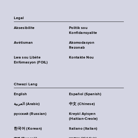
Legal
Aksesibilite
Politik sou
Konfidansyalite
Avètisman
Akomodasyon
Rezonab
Lwa sou Libète
Kontakte Nou
Enfòmasyon (FOIL)
Chwazi Lang
English
Español (Spanish)
العربية (Arabic)
中文 (Chinese)
русский (Russian)
Kreyòl Ayisyen
(Haitian-Creole)
한국어 (Korean)
Italiano (Italian)