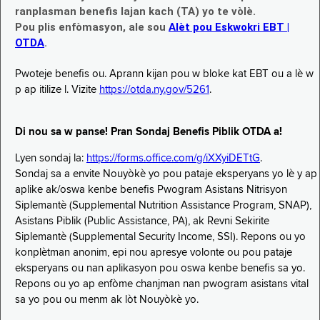
ranplasman benefis lajan kach (TA) yo te vòlè.
Pou plis enfòmasyon, ale sou
Alèt pou Eskwokri EBT |
OTDA
.
Pwoteje benefis ou. Aprann kijan pou w bloke kat EBT ou a lè w
p ap itilize l. Vizite
https://otda.ny.gov/5261
.
Di nou sa w panse! Pran Sondaj Benefis Piblik OTDA a!
Lyen sondaj la:
https://forms.office.com/g/iXXyiDETtG
.
Sondaj sa a envite Nouyòkè yo pou pataje eksperyans yo lè y ap
aplike ak/oswa kenbe benefis Pwogram Asistans Nitrisyon
Siplemantè (Supplemental Nutrition Assistance Program, SNAP),
Asistans Piblik (Public Assistance, PA), ak Revni Sekirite
Siplemantè (Supplemental Security Income, SSI). Repons ou yo
konplètman anonim, epi nou apresye volonte ou pou pataje
eksperyans ou nan aplikasyon pou oswa kenbe benefis sa yo.
Repons ou yo ap enfòme chanjman nan pwogram asistans vital
sa yo pou ou menm ak lòt Nouyòkè yo.