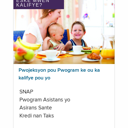
ÈSKE MWEN
KALIFYE?
Pwojeksyon pou Pwogram ke ou ka
kalifye pou yo
SNAP
Pwogram Asistans yo
Asirans Sante
Kredi nan Taks