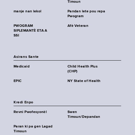
Timoun
manje nan lekol
Pandan lete pou repa
Pwogram
PWOGRAM
Afè Veteran
SIPLEMANTÈ ETA A
SSI
Asirans Sante
Medicaid
Child Health Plus
(CHP)
EPIC
NY State of Health
Kredi Enpo
Revni Pwofesyonèl
Swen
Timoun/Depandan
Paran ki pa gen Lagad
Timoun