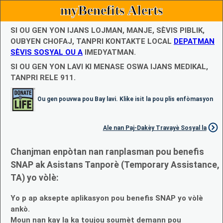
myBenefits Alerts
SI OU GEN YON IJANS LOJMAN, MANJE, SÈVIS PIBLIK,
OUBYEN CHOFAJ, TANPRI KONTAKTE LOCAL
DEPATMAN
SÈVIS SOSYAL OU A
IMEDYATMAN.
SI OU GEN YON LAVI KI MENASE OSWA IJANS MEDIKAL,
TANPRI RELE 911.
Ou gen pouvwa pou Bay lavi. Klike isit la pou plis enfòmasyon
Ale nan Paj-Dakèy Travayè Sosyal la
Chanjman enpòtan nan ranplasman pou benefis
SNAP ak Asistans Tanporè (Temporary Assistance,
TA) yo vòlè:
Yo p ap aksepte aplikasyon pou benefis SNAP yo vòlè
ankò.
Moun nan kay la ka toujou soumèt demann pou