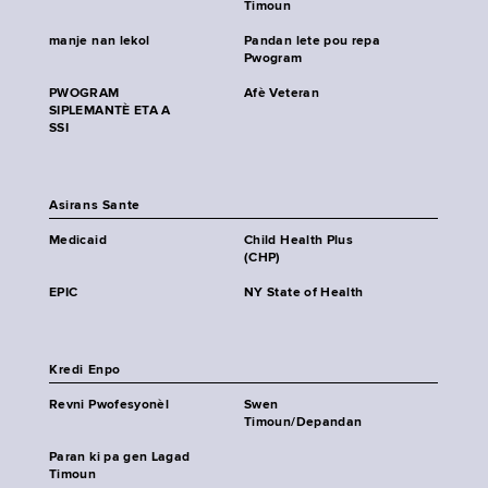
Timoun
manje nan lekol
Pandan lete pou repa
Pwogram
PWOGRAM
Afè Veteran
SIPLEMANTÈ ETA A
SSI
Asirans Sante
Medicaid
Child Health Plus
(CHP)
EPIC
NY State of Health
Kredi Enpo
Revni Pwofesyonèl
Swen
Timoun/Depandan
Paran ki pa gen Lagad
Timoun