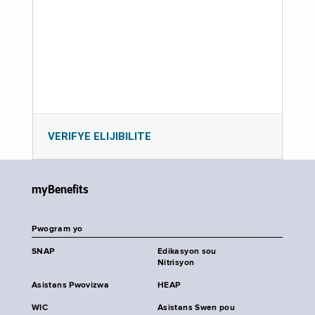
VERIFYE ELIJIBILITE
myBenefits
Pwogram yo
SNAP
Edikasyon sou
Nitrisyon
Asistans Pwovizwa
HEAP
WIC
Asistans Swen pou