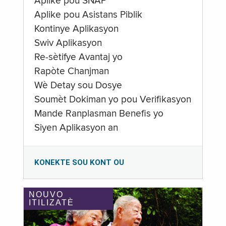
Aplike pou SNAP
Aplike pou Asistans Piblik
Kontinye Aplikasyon
Swiv Aplikasyon
Re-sètifye Avantaj yo
Rapòte Chanjman
Wè Detay sou Dosye
Soumèt Dokiman yo pou Verifikasyon
Mande Ranplasman Benefis yo
Siyen Aplikasyon an
KONEKTE SOU KONT OU
NOUVO
ITILIZATÈ