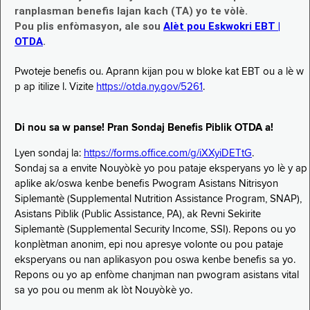
ranplasman benefis lajan kach (TA) yo te vòlè.
Pou plis enfòmasyon, ale sou
Alèt pou Eskwokri EBT |
OTDA
.
Pwoteje benefis ou. Aprann kijan pou w bloke kat EBT ou a lè w
p ap itilize l. Vizite
https://otda.ny.gov/5261
.
Di nou sa w panse! Pran Sondaj Benefis Piblik OTDA a!
Lyen sondaj la:
https://forms.office.com/g/iXXyiDETtG
.
Sondaj sa a envite Nouyòkè yo pou pataje eksperyans yo lè y ap
aplike ak/oswa kenbe benefis Pwogram Asistans Nitrisyon
Siplemantè (Supplemental Nutrition Assistance Program, SNAP),
Asistans Piblik (Public Assistance, PA), ak Revni Sekirite
Siplemantè (Supplemental Security Income, SSI). Repons ou yo
konplètman anonim, epi nou apresye volonte ou pou pataje
eksperyans ou nan aplikasyon pou oswa kenbe benefis sa yo.
Repons ou yo ap enfòme chanjman nan pwogram asistans vital
sa yo pou ou menm ak lòt Nouyòkè yo.