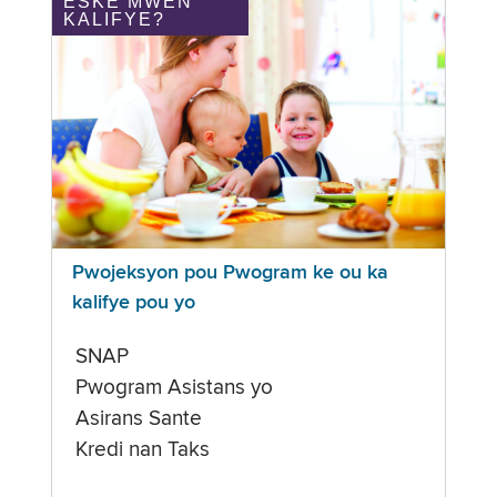
ÈSKE MWEN
KALIFYE?
Pwojeksyon pou Pwogram ke ou ka
kalifye pou yo
SNAP
Pwogram Asistans yo
Asirans Sante
Kredi nan Taks