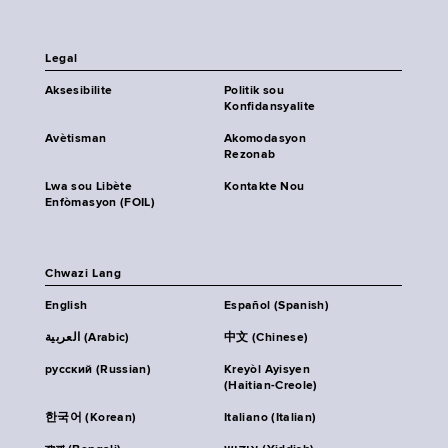
Legal
Aksesibilite
Politik sou
Konfidansyalite
Avètisman
Akomodasyon
Rezonab
Lwa sou Libète
Kontakte Nou
Enfòmasyon (FOIL)
Chwazi Lang
English
Español (Spanish)
العربية (Arabic)
中文 (Chinese)
русский (Russian)
Kreyòl Ayisyen
(Haitian-Creole)
한국어 (Korean)
Italiano (Italian)