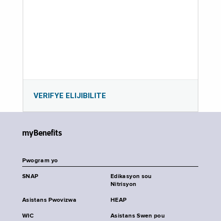
VERIFYE ELIJIBILITE
myBenefits
Pwogram yo
SNAP
Edikasyon sou
Nitrisyon
Asistans Pwovizwa
HEAP
WIC
Asistans Swen pou