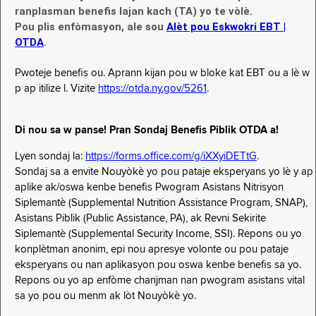
ranplasman benefis lajan kach (TA) yo te vòlè.
Pou plis enfòmasyon, ale sou
Alèt pou Eskwokri EBT |
OTDA
.
Pwoteje benefis ou. Aprann kijan pou w bloke kat EBT ou a lè w
p ap itilize l. Vizite
https://otda.ny.gov/5261
.
Di nou sa w panse! Pran Sondaj Benefis Piblik OTDA a!
Lyen sondaj la:
https://forms.office.com/g/iXXyiDETtG
.
Sondaj sa a envite Nouyòkè yo pou pataje eksperyans yo lè y ap
aplike ak/oswa kenbe benefis Pwogram Asistans Nitrisyon
Siplemantè (Supplemental Nutrition Assistance Program, SNAP),
Asistans Piblik (Public Assistance, PA), ak Revni Sekirite
Siplemantè (Supplemental Security Income, SSI). Repons ou yo
konplètman anonim, epi nou apresye volonte ou pou pataje
eksperyans ou nan aplikasyon pou oswa kenbe benefis sa yo.
Repons ou yo ap enfòme chanjman nan pwogram asistans vital
sa yo pou ou menm ak lòt Nouyòkè yo.