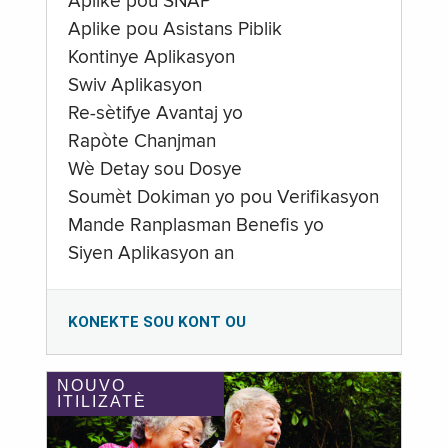
Aplike pou SNAP
Aplike pou Asistans Piblik
Kontinye Aplikasyon
Swiv Aplikasyon
Re-sètifye Avantaj yo
Rapòte Chanjman
Wè Detay sou Dosye
Soumèt Dokiman yo pou Verifikasyon
Mande Ranplasman Benefis yo
Siyen Aplikasyon an
KONEKTE SOU KONT OU
NOUVO
ITILIZATÈ