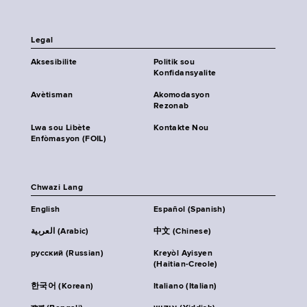
Legal
Aksesibilite
Politik sou
Konfidansyalite
Avètisman
Akomodasyon
Rezonab
Lwa sou Libète
Kontakte Nou
Enfòmasyon (FOIL)
Chwazi Lang
English
Español (Spanish)
العربية (Arabic)
中文 (Chinese)
русский (Russian)
Kreyòl Ayisyen
(Haitian-Creole)
한국어 (Korean)
Italiano (Italian)