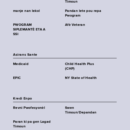
Timoun
manje nan lekol
Pandan lete pou repa
Pwogram
PWOGRAM
Afè Veteran
SIPLEMANTÈ ETA A
SSI
Asirans Sante
Medicaid
Child Health Plus
(CHP)
EPIC
NY State of Health
Kredi Enpo
Revni Pwofesyonèl
Swen
Timoun/Depandan
Paran ki pa gen Lagad
Timoun