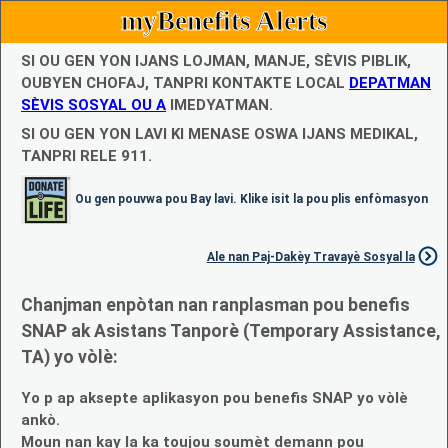
myBenefits Alerts
SI OU GEN YON IJANS LOJMAN, MANJE, SÈVIS PIBLIK,
OUBYEN CHOFAJ, TANPRI KONTAKTE LOCAL
DEPATMAN
SÈVIS SOSYAL OU A
IMEDYATMAN.
SI OU GEN YON LAVI KI MENASE OSWA IJANS MEDIKAL,
TANPRI RELE 911.
Ou gen pouvwa pou Bay lavi. Klike isit la pou plis enfòmasyon
Ale nan Paj-Dakèy Travayè Sosyal la
Chanjman enpòtan nan ranplasman pou benefis
SNAP ak Asistans Tanporè (Temporary Assistance,
TA) yo vòlè:
Yo p ap aksepte aplikasyon pou benefis SNAP yo vòlè
ankò.
Moun nan kay la ka toujou soumèt demann pou