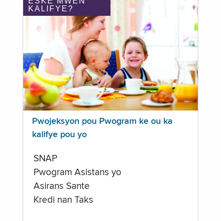
ÈSKE MWEN
KALIFYE?
Pwojeksyon pou Pwogram ke ou ka
kalifye pou yo
SNAP
Pwogram Asistans yo
Asirans Sante
Kredi nan Taks