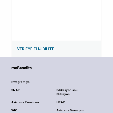
VERIFYE ELIJIBILITE
myBenefits
Pwogram yo
SNAP
Edikasyon sou
Nitrisyon
Asistans Pwovizwa
HEAP
WIC
Asistans Swen pou