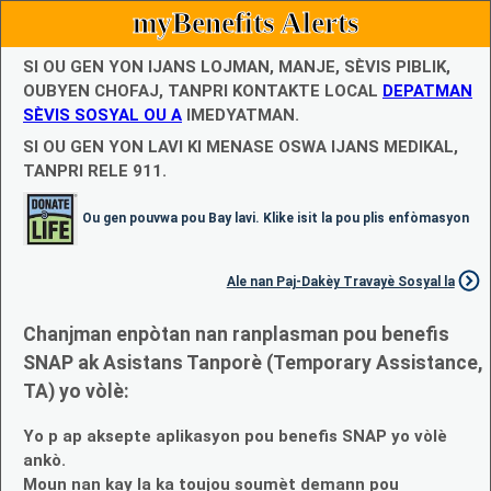
myBenefits Alerts
SI OU GEN YON IJANS LOJMAN, MANJE, SÈVIS PIBLIK,
OUBYEN CHOFAJ, TANPRI KONTAKTE LOCAL
DEPATMAN
SÈVIS SOSYAL OU A
IMEDYATMAN.
SI OU GEN YON LAVI KI MENASE OSWA IJANS MEDIKAL,
TANPRI RELE 911.
Ou gen pouvwa pou Bay lavi. Klike isit la pou plis enfòmasyon
Ale nan Paj-Dakèy Travayè Sosyal la
Chanjman enpòtan nan ranplasman pou benefis
SNAP ak Asistans Tanporè (Temporary Assistance,
TA) yo vòlè:
Yo p ap aksepte aplikasyon pou benefis SNAP yo vòlè
ankò.
Moun nan kay la ka toujou soumèt demann pou