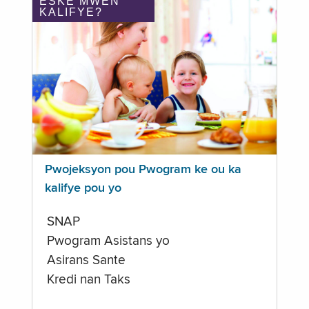
ÈSKE MWEN
KALIFYE?
Pwojeksyon pou Pwogram ke ou ka
kalifye pou yo
SNAP
Pwogram Asistans yo
Asirans Sante
Kredi nan Taks