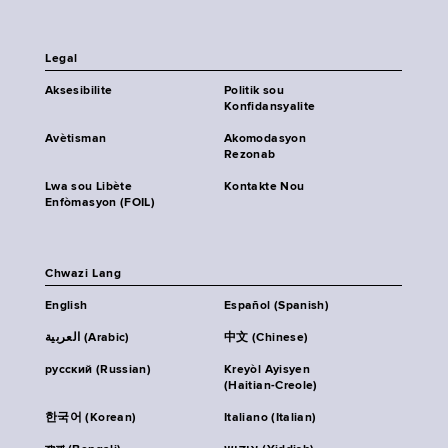
Legal
Aksesibilite
Politik sou
Konfidansyalite
Avètisman
Akomodasyon
Rezonab
Lwa sou Libète
Kontakte Nou
Enfòmasyon (FOIL)
Chwazi Lang
English
Español (Spanish)
العربية (Arabic)
中文 (Chinese)
русский (Russian)
Kreyòl Ayisyen
(Haitian-Creole)
한국어 (Korean)
Italiano (Italian)