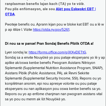
ranplasman benefis lajan kach (TA) yo te vòlè.
Pou plis enfòmasyon, ale sou
Alèt pou Eskwokri EBT |
OTDA
.
Pwoteje benefis ou. Aprann kijan pou w bloke kat EBT ou a lè w
p ap itilize l. Vizite
https://otda.ny.gov/5261
.
Di nou sa w panse! Pran Sondaj Benefis Piblik OTDA a!
Lyen sondaj la:
https://forms.office.com/g/iXXyiDETtG
.
Sondaj sa a envite Nouyòkè yo pou pataje eksperyans yo lè y ap
aplike ak/oswa kenbe benefis Pwogram Asistans Nitrisyon
Siplemantè (Supplemental Nutrition Assistance Program, SNAP),
Asistans Piblik (Public Assistance, PA), ak Revni Sekirite
Siplemantè (Supplemental Security Income, SSI). Repons ou yo
konplètman anonim, epi nou apresye volonte ou pou pataje
eksperyans ou nan aplikasyon pou oswa kenbe benefis sa yo.
Repons ou yo ap enfòme chanjman nan pwogram asistans vital
sa yo pou ou menm ak lòt Nouyòkè yo.