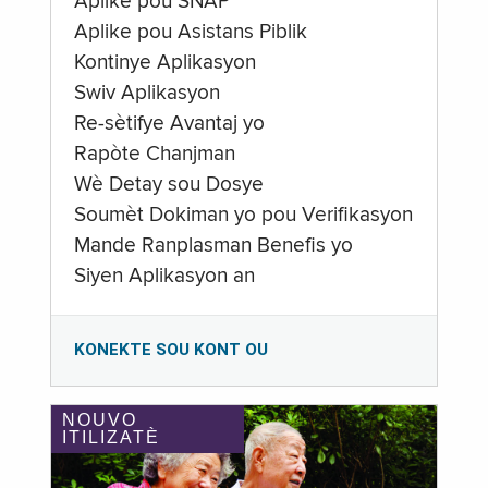
Aplike pou SNAP
Aplike pou Asistans Piblik
Kontinye Aplikasyon
Swiv Aplikasyon
Re-sètifye Avantaj yo
Rapòte Chanjman
Wè Detay sou Dosye
Soumèt Dokiman yo pou Verifikasyon
Mande Ranplasman Benefis yo
Siyen Aplikasyon an
KONEKTE SOU KONT OU
NOUVO
ITILIZATÈ