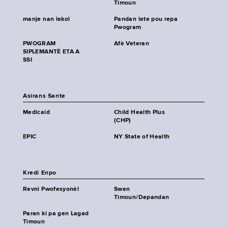
Timoun
manje nan lekol
Pandan lete pou repa
Pwogram
PWOGRAM
Afè Veteran
SIPLEMANTÈ ETA A
SSI
Asirans Sante
Medicaid
Child Health Plus
(CHP)
EPIC
NY State of Health
Kredi Enpo
Revni Pwofesyonèl
Swen
Timoun/Depandan
Paran ki pa gen Lagad
Timoun