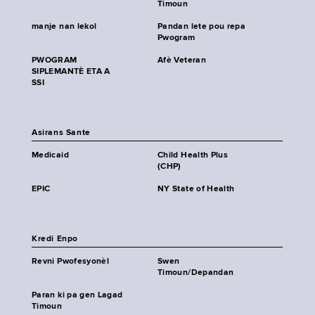
Timoun
manje nan lekol
Pandan lete pou repa
Pwogram
PWOGRAM
Afè Veteran
SIPLEMANTÈ ETA A
SSI
Asirans Sante
Medicaid
Child Health Plus
(CHP)
EPIC
NY State of Health
Kredi Enpo
Revni Pwofesyonèl
Swen
Timoun/Depandan
Paran ki pa gen Lagad
Timoun