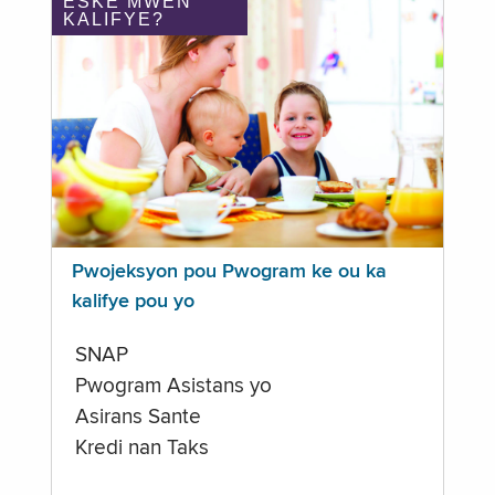
ÈSKE MWEN
KALIFYE?
Pwojeksyon pou Pwogram ke ou ka
kalifye pou yo
SNAP
Pwogram Asistans yo
Asirans Sante
Kredi nan Taks