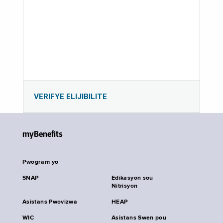
VERIFYE ELIJIBILITE
myBenefits
Pwogram yo
SNAP
Edikasyon sou
Nitrisyon
Asistans Pwovizwa
HEAP
WIC
Asistans Swen pou