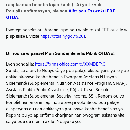
ranplasman benefis lajan kach (TA) yo te vòlè.
Pou plis enfòmasyon, ale sou
Alèt pou Eskwokri EBT |
OTDA
.
Pwoteje benefis ou. Aprann kijan pou w bloke kat EBT ou a lè w
p ap itilize l. Vizite
https://otda.ny.gov/5261
.
Di nou sa w panse! Pran Sondaj Benefis Piblik OTDA a!
Lyen sondaj la:
https://forms.office.com/g/iXXyiDETtG
.
Sondaj sa a envite Nouyòkè yo pou pataje eksperyans yo lè y ap
aplike ak/oswa kenbe benefis Pwogram Asistans Nitrisyon
Siplemantè (Supplemental Nutrition Assistance Program, SNAP),
Asistans Piblik (Public Assistance, PA), ak Revni Sekirite
Siplemantè (Supplemental Security Income, SSI). Repons ou yo
konplètman anonim, epi nou apresye volonte ou pou pataje
eksperyans ou nan aplikasyon pou oswa kenbe benefis sa yo.
Repons ou yo ap enfòme chanjman nan pwogram asistans vital
sa yo pou ou menm ak lòt Nouyòkè yo.