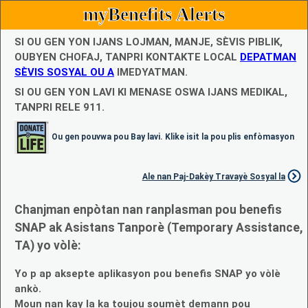
myBenefits Alerts
SI OU GEN YON IJANS LOJMAN, MANJE, SÈVIS PIBLIK,
OUBYEN CHOFAJ, TANPRI KONTAKTE LOCAL
DEPATMAN
SÈVIS SOSYAL OU A
IMEDYATMAN.
SI OU GEN YON LAVI KI MENASE OSWA IJANS MEDIKAL,
TANPRI RELE 911.
Ou gen pouvwa pou Bay lavi. Klike isit la pou plis enfòmasyon
Ale nan Paj-Dakèy Travayè Sosyal la
Chanjman enpòtan nan ranplasman pou benefis
SNAP ak Asistans Tanporè (Temporary Assistance,
TA) yo vòlè:
Yo p ap aksepte aplikasyon pou benefis SNAP yo vòlè
ankò.
Moun nan kay la ka toujou soumèt demann pou