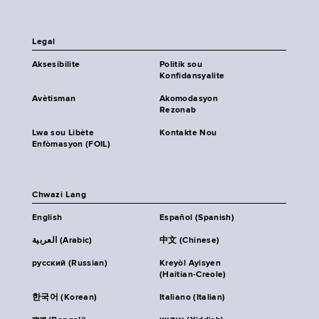
Legal
Aksesibilite
Politik sou
Konfidansyalite
Avètisman
Akomodasyon
Rezonab
Lwa sou Libète
Kontakte Nou
Enfòmasyon (FOIL)
Chwazi Lang
English
Español (Spanish)
العربية (Arabic)
中文 (Chinese)
русский (Russian)
Kreyòl Ayisyen
(Haitian-Creole)
한국어 (Korean)
Italiano (Italian)