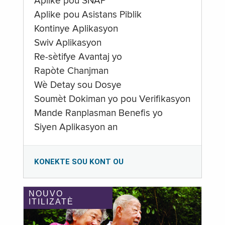
Aplike pou SNAP
Aplike pou Asistans Piblik
Kontinye Aplikasyon
Swiv Aplikasyon
Re-sètifye Avantaj yo
Rapòte Chanjman
Wè Detay sou Dosye
Soumèt Dokiman yo pou Verifikasyon
Mande Ranplasman Benefis yo
Siyen Aplikasyon an
KONEKTE SOU KONT OU
NOUVO
ITILIZATÈ