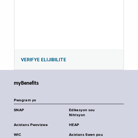
VERIFYE ELIJIBILITE
myBenefits
Pwogram yo
SNAP
Edikasyon sou
Nitrisyon
Asistans Pwovizwa
HEAP
WIC
Asistans Swen pou