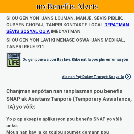
myBenefits Alerts
SI OU GEN YON IJANS LOJMAN, MANJE, SÈVIS PIBLIK,
OUBYEN CHOFAJ, TANPRI KONTAKTE LOCAL
DEPATMAN
SÈVIS SOSYAL OU A
IMEDYATMAN.
SI OU GEN YON LAVI KI MENASE OSWA IJANS MEDIKAL,
TANPRI RELE 911.
Ou gen pouvwa pou Bay lavi. Klike isit la pou plis enfòmasyon
Ale nan Paj-Dakèy Travayè Sosyal la
Chanjman enpòtan nan ranplasman pou benefis
SNAP ak Asistans Tanporè (Temporary Assistance,
TA) yo vòlè:
Yo p ap aksepte aplikasyon pou benefis SNAP yo vòlè
ankò.
Moun nan kay la ka toujou soumèt demann pou