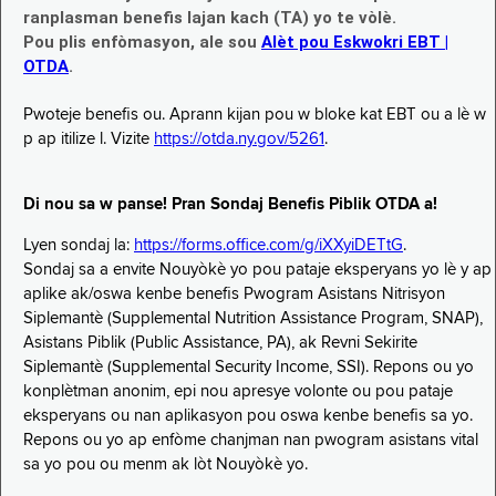
ranplasman benefis lajan kach (TA) yo te vòlè.
Pou plis enfòmasyon, ale sou
Alèt pou Eskwokri EBT |
OTDA
.
Pwoteje benefis ou. Aprann kijan pou w bloke kat EBT ou a lè w
p ap itilize l. Vizite
https://otda.ny.gov/5261
.
Di nou sa w panse! Pran Sondaj Benefis Piblik OTDA a!
Lyen sondaj la:
https://forms.office.com/g/iXXyiDETtG
.
Sondaj sa a envite Nouyòkè yo pou pataje eksperyans yo lè y ap
aplike ak/oswa kenbe benefis Pwogram Asistans Nitrisyon
Siplemantè (Supplemental Nutrition Assistance Program, SNAP),
Asistans Piblik (Public Assistance, PA), ak Revni Sekirite
Siplemantè (Supplemental Security Income, SSI). Repons ou yo
konplètman anonim, epi nou apresye volonte ou pou pataje
eksperyans ou nan aplikasyon pou oswa kenbe benefis sa yo.
Repons ou yo ap enfòme chanjman nan pwogram asistans vital
sa yo pou ou menm ak lòt Nouyòkè yo.