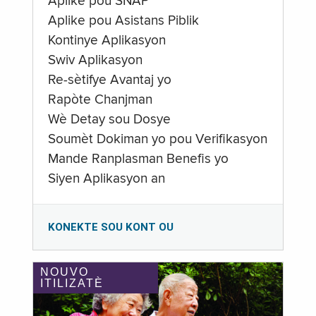
Aplike pou SNAP
Aplike pou Asistans Piblik
Kontinye Aplikasyon
Swiv Aplikasyon
Re-sètifye Avantaj yo
Rapòte Chanjman
Wè Detay sou Dosye
Soumèt Dokiman yo pou Verifikasyon
Mande Ranplasman Benefis yo
Siyen Aplikasyon an
KONEKTE SOU KONT OU
NOUVO
ITILIZATÈ