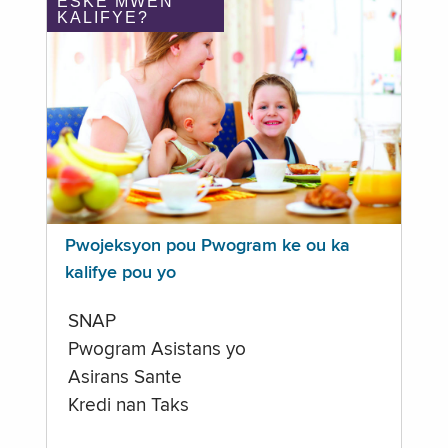
ÈSKE MWEN
KALIFYE?
Pwojeksyon pou Pwogram ke ou ka
kalifye pou yo
SNAP
Pwogram Asistans yo
Asirans Sante
Kredi nan Taks