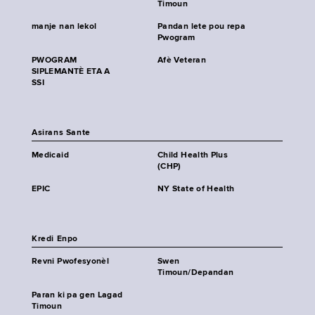
Timoun
manje nan lekol
Pandan lete pou repa
Pwogram
PWOGRAM
Afè Veteran
SIPLEMANTÈ ETA A
SSI
Asirans Sante
Medicaid
Child Health Plus
(CHP)
EPIC
NY State of Health
Kredi Enpo
Revni Pwofesyonèl
Swen
Timoun/Depandan
Paran ki pa gen Lagad
Timoun