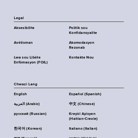
Legal
Aksesibilite
Politik sou
Konfidansyalite
Avètisman
Akomodasyon
Rezonab
Lwa sou Libète
Kontakte Nou
Enfòmasyon (FOIL)
Chwazi Lang
English
Español (Spanish)
العربية (Arabic)
中文 (Chinese)
русский (Russian)
Kreyòl Ayisyen
(Haitian-Creole)
한국어 (Korean)
Italiano (Italian)