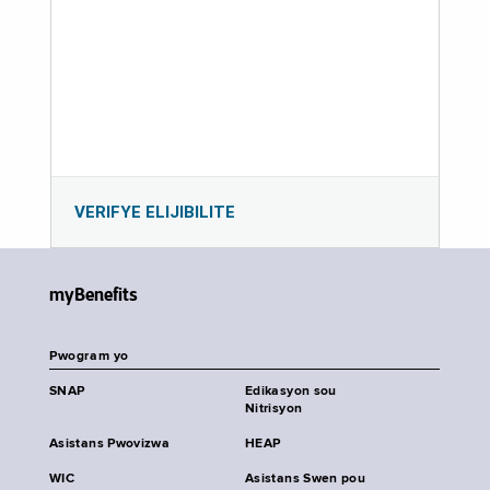
VERIFYE ELIJIBILITE
myBenefits
Pwogram yo
SNAP
Edikasyon sou
Nitrisyon
Asistans Pwovizwa
HEAP
WIC
Asistans Swen pou