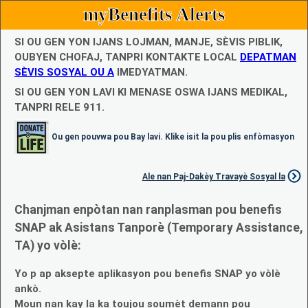
myBenefits Alerts
SI OU GEN YON IJANS LOJMAN, MANJE, SÈVIS PIBLIK,
OUBYEN CHOFAJ, TANPRI KONTAKTE LOCAL
DEPATMAN
SÈVIS SOSYAL OU A
IMEDYATMAN.
SI OU GEN YON LAVI KI MENASE OSWA IJANS MEDIKAL,
TANPRI RELE 911.
Ou gen pouvwa pou Bay lavi. Klike isit la pou plis enfòmasyon
Ale nan Paj-Dakèy Travayè Sosyal la
Chanjman enpòtan nan ranplasman pou benefis
SNAP ak Asistans Tanporè (Temporary Assistance,
TA) yo vòlè:
Yo p ap aksepte aplikasyon pou benefis SNAP yo vòlè
ankò.
Moun nan kay la ka toujou soumèt demann pou