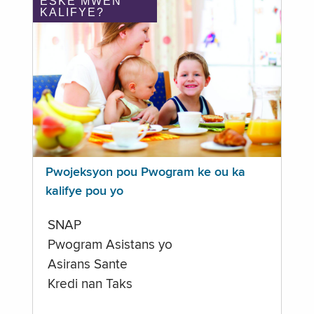
ÈSKE MWEN
KALIFYE?
Pwojeksyon pou Pwogram ke ou ka
kalifye pou yo
SNAP
Pwogram Asistans yo
Asirans Sante
Kredi nan Taks