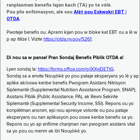
ranplasman benefis lajan kach (TA) yo te vòlè.
Pou plis enfòmasyon, ale sou
Alèt pou Eskwokri EBT |
OTDA
.
Pwoteje benefis ou. Aprann kijan pou w bloke kat EBT ou a lè w
p ap itilize l. Vizite
https://otda.ny.gov/5261
.
Di nou sa w panse! Pran Sondaj Benefis Piblik OTDA a!
Lyen sondaj la:
https://forms.office.com/g/iXXyiDETtG
.
Sondaj sa a envite Nouyòkè yo pou pataje eksperyans yo lè y ap
aplike ak/oswa kenbe benefis Pwogram Asistans Nitrisyon
Siplemantè (Supplemental Nutrition Assistance Program, SNAP),
Asistans Piblik (Public Assistance, PA), ak Revni Sekirite
Siplemantè (Supplemental Security Income, SSI). Repons ou yo
konplètman anonim, epi nou apresye volonte ou pou pataje
eksperyans ou nan aplikasyon pou oswa kenbe benefis sa yo.
Repons ou yo ap enfòme chanjman nan pwogram asistans vital
sa yo pou ou menm ak lòt Nouyòkè yo.