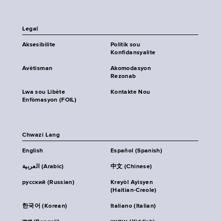
Legal
Aksesibilite
Politik sou
Konfidansyalite
Avètisman
Akomodasyon
Rezonab
Lwa sou Libète
Kontakte Nou
Enfòmasyon (FOIL)
Chwazi Lang
English
Español (Spanish)
العربية (Arabic)
中文 (Chinese)
русский (Russian)
Kreyòl Ayisyen
(Haitian-Creole)
한국어 (Korean)
Italiano (Italian)