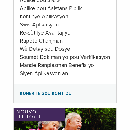
Aplike pou SNAP
Aplike pou Asistans Piblik
Kontinye Aplikasyon
Swiv Aplikasyon
Re-sètifye Avantaj yo
Rapòte Chanjman
Wè Detay sou Dosye
Soumèt Dokiman yo pou Verifikasyon
Mande Ranplasman Benefis yo
Siyen Aplikasyon an
KONEKTE SOU KONT OU
NOUVO
ITILIZATÈ