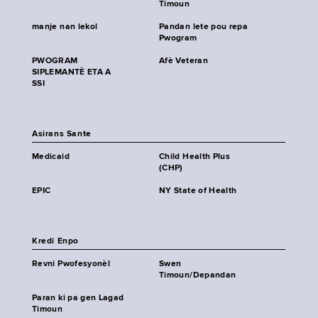
Timoun
manje nan lekol
Pandan lete pou repa
Pwogram
PWOGRAM
Afè Veteran
SIPLEMANTÈ ETA A
SSI
Asirans Sante
Medicaid
Child Health Plus
(CHP)
EPIC
NY State of Health
Kredi Enpo
Revni Pwofesyonèl
Swen
Timoun/Depandan
Paran ki pa gen Lagad
Timoun