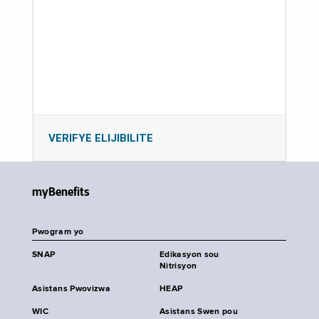
VERIFYE ELIJIBILITE
myBenefits
Pwogram yo
SNAP
Edikasyon sou
Nitrisyon
Asistans Pwovizwa
HEAP
WIC
Asistans Swen pou