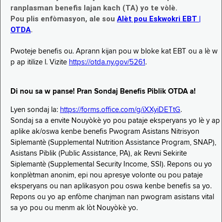
ranplasman benefis lajan kach (TA) yo te vòlè.
Pou plis enfòmasyon, ale sou
Alèt pou Eskwokri EBT |
OTDA
.
Pwoteje benefis ou. Aprann kijan pou w bloke kat EBT ou a lè w
p ap itilize l. Vizite
https://otda.ny.gov/5261
.
Di nou sa w panse! Pran Sondaj Benefis Piblik OTDA a!
Lyen sondaj la:
https://forms.office.com/g/iXXyiDETtG
.
Sondaj sa a envite Nouyòkè yo pou pataje eksperyans yo lè y ap
aplike ak/oswa kenbe benefis Pwogram Asistans Nitrisyon
Siplemantè (Supplemental Nutrition Assistance Program, SNAP),
Asistans Piblik (Public Assistance, PA), ak Revni Sekirite
Siplemantè (Supplemental Security Income, SSI). Repons ou yo
konplètman anonim, epi nou apresye volonte ou pou pataje
eksperyans ou nan aplikasyon pou oswa kenbe benefis sa yo.
Repons ou yo ap enfòme chanjman nan pwogram asistans vital
sa yo pou ou menm ak lòt Nouyòkè yo.