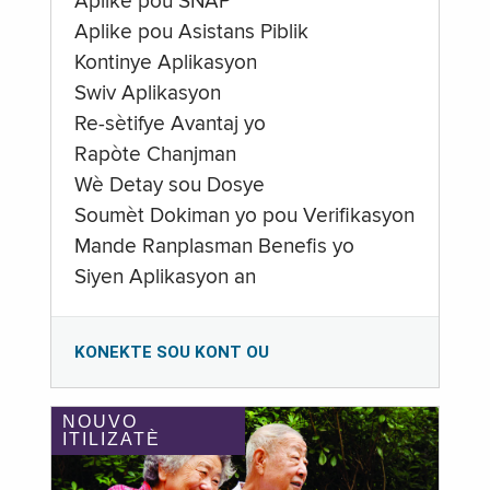
Aplike pou SNAP
Aplike pou Asistans Piblik
Kontinye Aplikasyon
Swiv Aplikasyon
Re-sètifye Avantaj yo
Rapòte Chanjman
Wè Detay sou Dosye
Soumèt Dokiman yo pou Verifikasyon
Mande Ranplasman Benefis yo
Siyen Aplikasyon an
KONEKTE SOU KONT OU
NOUVO
ITILIZATÈ