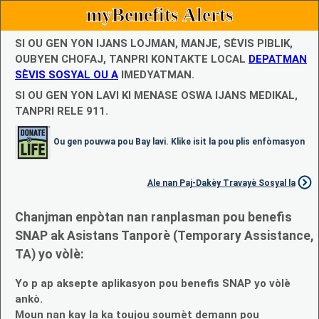
myBenefits Alerts
SI OU GEN YON IJANS LOJMAN, MANJE, SÈVIS PIBLIK,
OUBYEN CHOFAJ, TANPRI KONTAKTE LOCAL
DEPATMAN
SÈVIS SOSYAL OU A
IMEDYATMAN.
SI OU GEN YON LAVI KI MENASE OSWA IJANS MEDIKAL,
TANPRI RELE 911.
Ou gen pouvwa pou Bay lavi. Klike isit la pou plis enfòmasyon
Ale nan Paj-Dakèy Travayè Sosyal la
Chanjman enpòtan nan ranplasman pou benefis
SNAP ak Asistans Tanporè (Temporary Assistance,
TA) yo vòlè:
Yo p ap aksepte aplikasyon pou benefis SNAP yo vòlè
ankò.
Moun nan kay la ka toujou soumèt demann pou