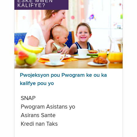
ÈSKE MWEN
KALIFYE?
Pwojeksyon pou Pwogram ke ou ka
kalifye pou yo
SNAP
Pwogram Asistans yo
Asirans Sante
Kredi nan Taks