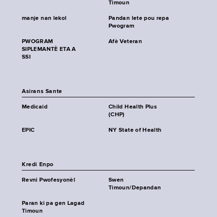
Timoun
manje nan lekol
Pandan lete pou repa
Pwogram
PWOGRAM
Afè Veteran
SIPLEMANTÈ ETA A
SSI
Asirans Sante
Medicaid
Child Health Plus
(CHP)
EPIC
NY State of Health
Kredi Enpo
Revni Pwofesyonèl
Swen
Timoun/Depandan
Paran ki pa gen Lagad
Timoun