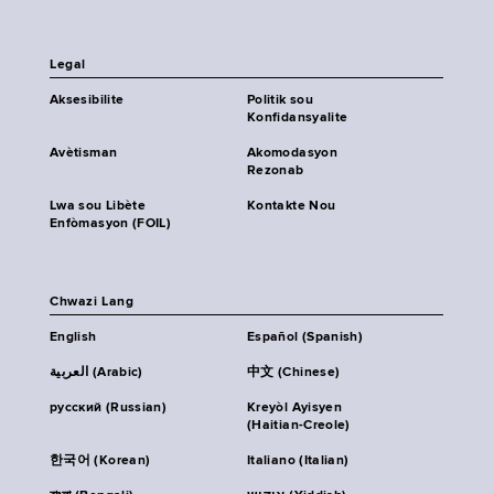
Legal
Aksesibilite
Politik sou
Konfidansyalite
Avètisman
Akomodasyon
Rezonab
Lwa sou Libète
Kontakte Nou
Enfòmasyon (FOIL)
Chwazi Lang
English
Español (Spanish)
العربية (Arabic)
中文 (Chinese)
русский (Russian)
Kreyòl Ayisyen
(Haitian-Creole)
한국어 (Korean)
Italiano (Italian)