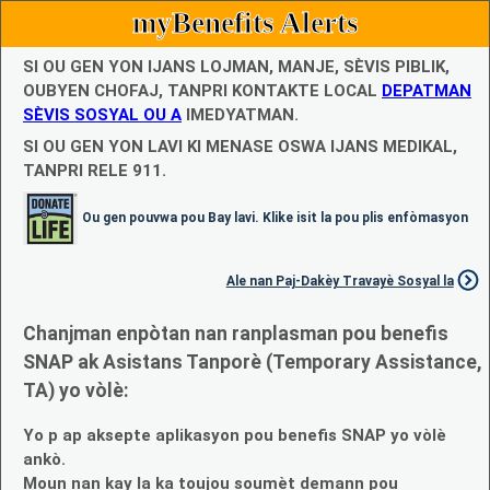
myBenefits Alerts
SI OU GEN YON IJANS LOJMAN, MANJE, SÈVIS PIBLIK,
OUBYEN CHOFAJ, TANPRI KONTAKTE LOCAL
DEPATMAN
SÈVIS SOSYAL OU A
IMEDYATMAN.
SI OU GEN YON LAVI KI MENASE OSWA IJANS MEDIKAL,
TANPRI RELE 911.
Ou gen pouvwa pou Bay lavi. Klike isit la pou plis enfòmasyon
Ale nan Paj-Dakèy Travayè Sosyal la
Chanjman enpòtan nan ranplasman pou benefis
SNAP ak Asistans Tanporè (Temporary Assistance,
TA) yo vòlè:
Yo p ap aksepte aplikasyon pou benefis SNAP yo vòlè
ankò.
Moun nan kay la ka toujou soumèt demann pou