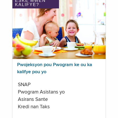
ÈSKE MWEN
KALIFYE?
Pwojeksyon pou Pwogram ke ou ka
kalifye pou yo
SNAP
Pwogram Asistans yo
Asirans Sante
Kredi nan Taks