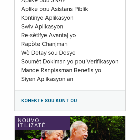
Aplike pou SNAP
Aplike pou Asistans Piblik
Kontinye Aplikasyon
Swiv Aplikasyon
Re-sètifye Avantaj yo
Rapòte Chanjman
Wè Detay sou Dosye
Soumèt Dokiman yo pou Verifikasyon
Mande Ranplasman Benefis yo
Siyen Aplikasyon an
KONEKTE SOU KONT OU
NOUVO
ITILIZATÈ