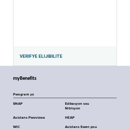
VERIFYE ELIJIBILITE
myBenefits
Pwogram yo
SNAP
Edikasyon sou
Nitrisyon
Asistans Pwovizwa
HEAP
WIC
Asistans Swen pou