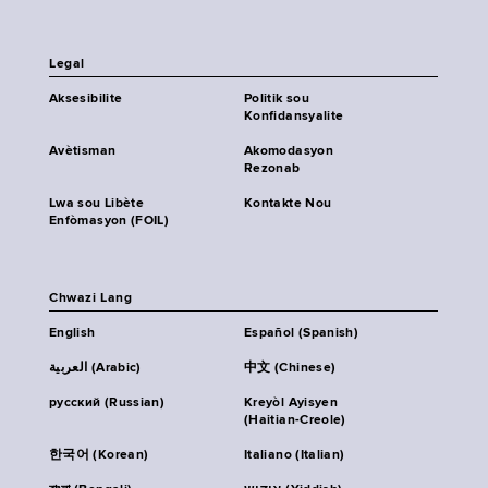
Legal
Aksesibilite
Politik sou
Konfidansyalite
Avètisman
Akomodasyon
Rezonab
Lwa sou Libète
Kontakte Nou
Enfòmasyon (FOIL)
Chwazi Lang
English
Español (Spanish)
العربية (Arabic)
中文 (Chinese)
русский (Russian)
Kreyòl Ayisyen
(Haitian-Creole)
한국어 (Korean)
Italiano (Italian)