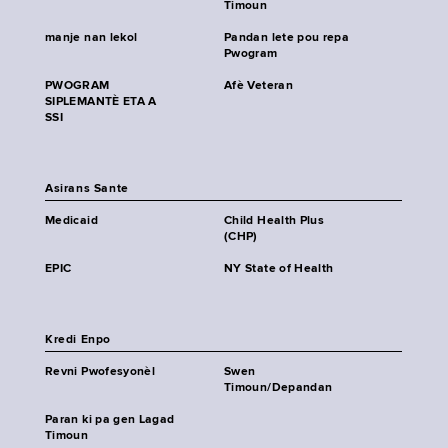
Timoun
manje nan lekol
Pandan lete pou repa
Pwogram
PWOGRAM
Afè Veteran
SIPLEMANTÈ ETA A
SSI
Asirans Sante
Medicaid
Child Health Plus
(CHP)
EPIC
NY State of Health
Kredi Enpo
Revni Pwofesyonèl
Swen
Timoun/Depandan
Paran ki pa gen Lagad
Timoun