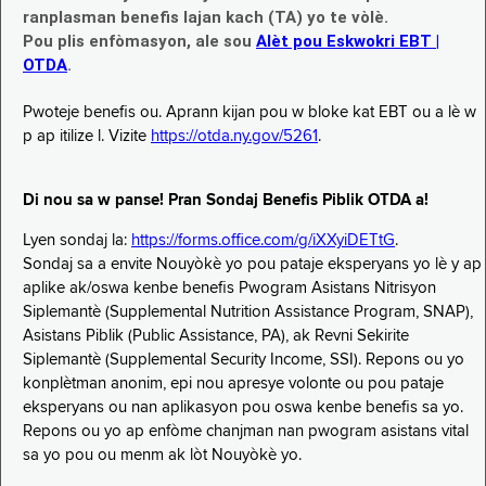
ranplasman benefis lajan kach (TA) yo te vòlè.
Pou plis enfòmasyon, ale sou
Alèt pou Eskwokri EBT |
OTDA
.
Pwoteje benefis ou. Aprann kijan pou w bloke kat EBT ou a lè w
p ap itilize l. Vizite
https://otda.ny.gov/5261
.
Di nou sa w panse! Pran Sondaj Benefis Piblik OTDA a!
Lyen sondaj la:
https://forms.office.com/g/iXXyiDETtG
.
Sondaj sa a envite Nouyòkè yo pou pataje eksperyans yo lè y ap
aplike ak/oswa kenbe benefis Pwogram Asistans Nitrisyon
Siplemantè (Supplemental Nutrition Assistance Program, SNAP),
Asistans Piblik (Public Assistance, PA), ak Revni Sekirite
Siplemantè (Supplemental Security Income, SSI). Repons ou yo
konplètman anonim, epi nou apresye volonte ou pou pataje
eksperyans ou nan aplikasyon pou oswa kenbe benefis sa yo.
Repons ou yo ap enfòme chanjman nan pwogram asistans vital
sa yo pou ou menm ak lòt Nouyòkè yo.