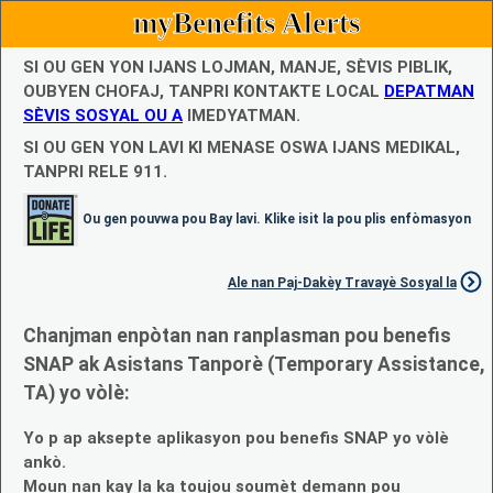
myBenefits Alerts
SI OU GEN YON IJANS LOJMAN, MANJE, SÈVIS PIBLIK,
OUBYEN CHOFAJ, TANPRI KONTAKTE LOCAL
DEPATMAN
SÈVIS SOSYAL OU A
IMEDYATMAN.
SI OU GEN YON LAVI KI MENASE OSWA IJANS MEDIKAL,
TANPRI RELE 911.
Ou gen pouvwa pou Bay lavi. Klike isit la pou plis enfòmasyon
Ale nan Paj-Dakèy Travayè Sosyal la
Chanjman enpòtan nan ranplasman pou benefis
SNAP ak Asistans Tanporè (Temporary Assistance,
TA) yo vòlè:
Yo p ap aksepte aplikasyon pou benefis SNAP yo vòlè
ankò.
Moun nan kay la ka toujou soumèt demann pou