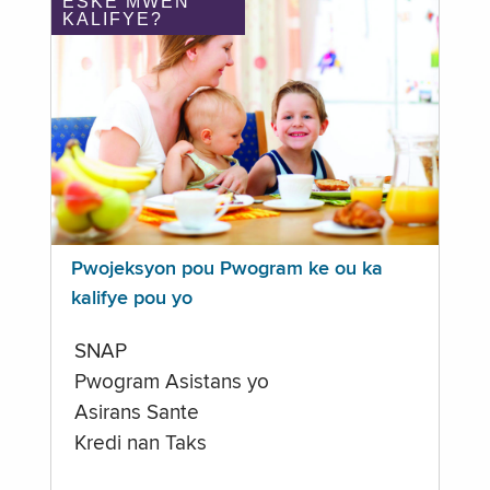
ÈSKE MWEN
KALIFYE?
Pwojeksyon pou Pwogram ke ou ka
kalifye pou yo
SNAP
Pwogram Asistans yo
Asirans Sante
Kredi nan Taks