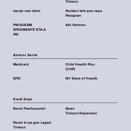
Timoun
manje nan lekol
Pandan lete pou repa
Pwogram
PWOGRAM
Afè Veteran
SIPLEMANTÈ ETA A
SSI
Asirans Sante
Medicaid
Child Health Plus
(CHP)
EPIC
NY State of Health
Kredi Enpo
Revni Pwofesyonèl
Swen
Timoun/Depandan
Paran ki pa gen Lagad
Timoun