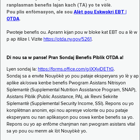
ranplasman benefis lajan kach (TA) yo te vòlè.
Pou plis enfòmasyon, ale sou
Alèt pou Eskwokri EBT |
OTDA
.
Pwoteje benefis ou. Aprann kijan pou w bloke kat EBT ou a lè w
p ap itilize l. Vizite
https://otda.ny.gov/5261
.
Di nou sa w panse! Pran Sondaj Benefis Piblik OTDA a!
Lyen sondaj la:
https://forms.office.com/g/iXXyiDETtG
.
Sondaj sa a envite Nouyòkè yo pou pataje eksperyans yo lè y ap
aplike ak/oswa kenbe benefis Pwogram Asistans Nitrisyon
Siplemantè (Supplemental Nutrition Assistance Program, SNAP),
Asistans Piblik (Public Assistance, PA), ak Revni Sekirite
Siplemantè (Supplemental Security Income, SSI). Repons ou yo
konplètman anonim, epi nou apresye volonte ou pou pataje
eksperyans ou nan aplikasyon pou oswa kenbe benefis sa yo.
Repons ou yo ap enfòme chanjman nan pwogram asistans vital
sa yo pou ou menm ak lòt Nouyòkè yo.