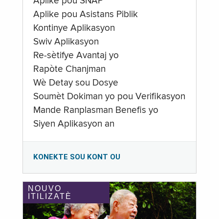
Aplike pou SNAP
Aplike pou Asistans Piblik
Kontinye Aplikasyon
Swiv Aplikasyon
Re-sètifye Avantaj yo
Rapòte Chanjman
Wè Detay sou Dosye
Soumèt Dokiman yo pou Verifikasyon
Mande Ranplasman Benefis yo
Siyen Aplikasyon an
KONEKTE SOU KONT OU
NOUVO
ITILIZATÈ