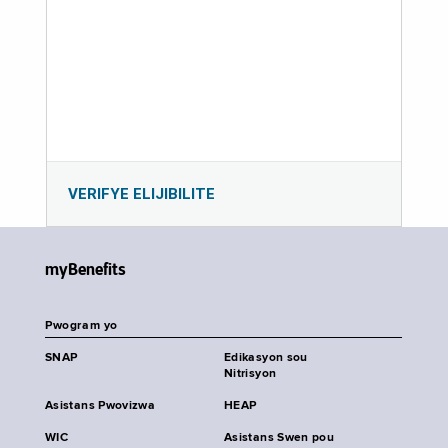
VERIFYE ELIJIBILITE
myBenefits
Pwogram yo
SNAP
Edikasyon sou
Nitrisyon
Asistans Pwovizwa
HEAP
WIC
Asistans Swen pou