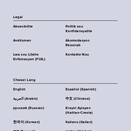
Legal
Aksesibilite
Politik sou
Konfidansyalite
Avètisman
Akomodasyon
Rezonab
Lwa sou Libète
Kontakte Nou
Enfòmasyon (FOIL)
Chwazi Lang
English
Español (Spanish)
العربية (Arabic)
中文 (Chinese)
русский (Russian)
Kreyòl Ayisyen
(Haitian-Creole)
한국어 (Korean)
Italiano (Italian)