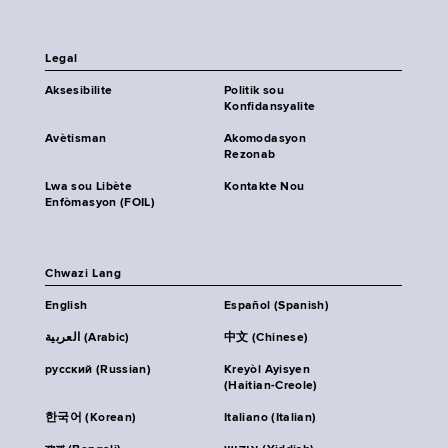
Legal
Aksesibilite
Politik sou
Konfidansyalite
Avètisman
Akomodasyon
Rezonab
Lwa sou Libète
Kontakte Nou
Enfòmasyon (FOIL)
Chwazi Lang
English
Español (Spanish)
العربية (Arabic)
中文 (Chinese)
русский (Russian)
Kreyòl Ayisyen
(Haitian-Creole)
한국어 (Korean)
Italiano (Italian)