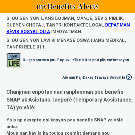
myBenefits Alerts
SI OU GEN YON IJANS LOJMAN, MANJE, SÈVIS PIBLIK,
OUBYEN CHOFAJ, TANPRI KONTAKTE LOCAL
DEPATMAN
SÈVIS SOSYAL OU A
IMEDYATMAN.
SI OU GEN YON LAVI KI MENASE OSWA IJANS MEDIKAL,
TANPRI RELE 911.
Ou gen pouvwa pou Bay lavi. Klike isit la pou plis enfòmasyon
Ale nan Paj-Dakèy Travayè Sosyal la
Chanjman enpòtan nan ranplasman pou benefis
SNAP ak Asistans Tanporè (Temporary Assistance,
TA) yo vòlè:
Yo p ap aksepte aplikasyon pou benefis SNAP yo vòlè
ankò.
Moun nan kay la ka toujou soumèt demann pou