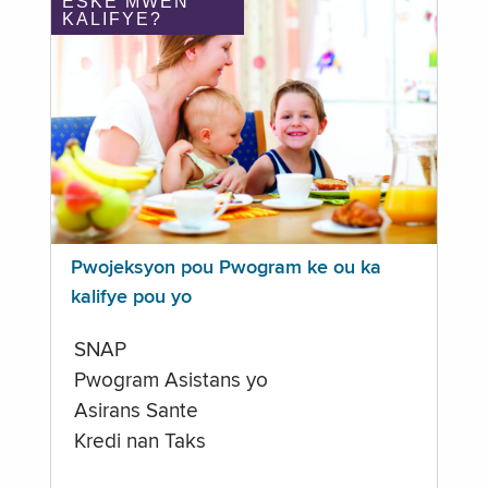
ÈSKE MWEN
KALIFYE?
Pwojeksyon pou Pwogram ke ou ka
kalifye pou yo
SNAP
Pwogram Asistans yo
Asirans Sante
Kredi nan Taks