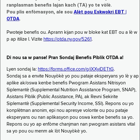
ranplasman benefis lajan kach (TA) yo te vòlè.
Pou plis enfòmasyon, ale sou
Alèt pou Eskwokri EBT |
OTDA
.
Pwoteje benefis ou. Aprann kijan pou w bloke kat EBT ou a lè w
p ap itilize l. Vizite
https://otda.ny.gov/5261
.
Di nou sa w panse! Pran Sondaj Benefis Piblik OTDA a!
Lyen sondaj la:
https://forms.office.com/g/iXXyiDETtG
.
Sondaj sa a envite Nouyòkè yo pou pataje eksperyans yo lè y ap
aplike ak/oswa kenbe benefis Pwogram Asistans Nitrisyon
Siplemantè (Supplemental Nutrition Assistance Program, SNAP),
Asistans Piblik (Public Assistance, PA), ak Revni Sekirite
Siplemantè (Supplemental Security Income, SSI). Repons ou yo
konplètman anonim, epi nou apresye volonte ou pou pataje
eksperyans ou nan aplikasyon pou oswa kenbe benefis sa yo.
Repons ou yo ap enfòme chanjman nan pwogram asistans vital
sa yo pou ou menm ak lòt Nouyòkè yo.