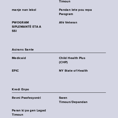
Timoun
manje nan lekol
Pandan lete pou repa
Pwogram
PWOGRAM
Afè Veteran
SIPLEMANTÈ ETA A
SSI
Asirans Sante
Medicaid
Child Health Plus
(CHP)
EPIC
NY State of Health
Kredi Enpo
Revni Pwofesyonèl
Swen
Timoun/Depandan
Paran ki pa gen Lagad
Timoun