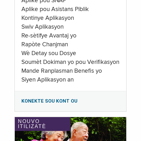
Aplike pou SNAP
Aplike pou Asistans Piblik
Kontinye Aplikasyon
Swiv Aplikasyon
Re-sètifye Avantaj yo
Rapòte Chanjman
Wè Detay sou Dosye
Soumèt Dokiman yo pou Verifikasyon
Mande Ranplasman Benefis yo
Siyen Aplikasyon an
KONEKTE SOU KONT OU
NOUVO
ITILIZATÈ