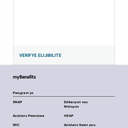
VERIFYE ELIJIBILITE
myBenefits
Pwogram yo
SNAP
Edikasyon sou
Nitrisyon
Asistans Pwovizwa
HEAP
WIC
Asistans Swen pou