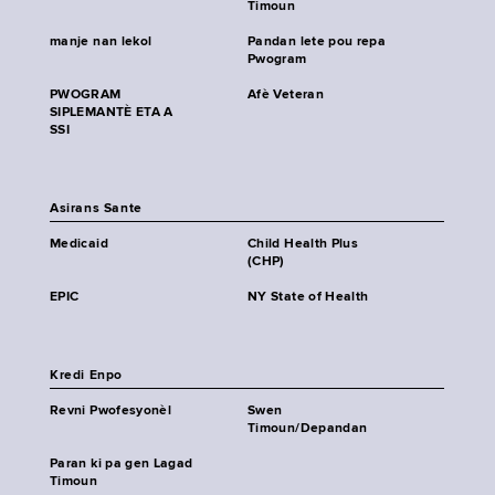
Timoun
manje nan lekol
Pandan lete pou repa
Pwogram
PWOGRAM
Afè Veteran
SIPLEMANTÈ ETA A
SSI
Asirans Sante
Medicaid
Child Health Plus
(CHP)
EPIC
NY State of Health
Kredi Enpo
Revni Pwofesyonèl
Swen
Timoun/Depandan
Paran ki pa gen Lagad
Timoun