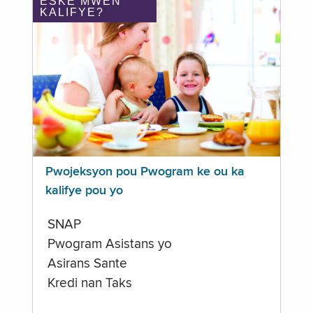
ÈSKE MWEN
KALIFYE?
Pwojeksyon pou Pwogram ke ou ka
kalifye pou yo
SNAP
Pwogram Asistans yo
Asirans Sante
Kredi nan Taks