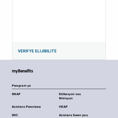
VERIFYE ELIJIBILITE
myBenefits
Pwogram yo
SNAP
Edikasyon sou
Nitrisyon
Asistans Pwovizwa
HEAP
WIC
Asistans Swen pou