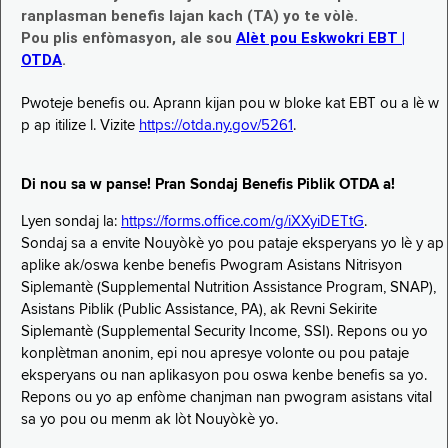
ranplasman benefis lajan kach (TA) yo te vòlè.
Pou plis enfòmasyon, ale sou
Alèt pou Eskwokri EBT |
OTDA
.
Pwoteje benefis ou. Aprann kijan pou w bloke kat EBT ou a lè w
p ap itilize l. Vizite
https://otda.ny.gov/5261
.
Di nou sa w panse! Pran Sondaj Benefis Piblik OTDA a!
Lyen sondaj la:
https://forms.office.com/g/iXXyiDETtG
.
Sondaj sa a envite Nouyòkè yo pou pataje eksperyans yo lè y ap
aplike ak/oswa kenbe benefis Pwogram Asistans Nitrisyon
Siplemantè (Supplemental Nutrition Assistance Program, SNAP),
Asistans Piblik (Public Assistance, PA), ak Revni Sekirite
Siplemantè (Supplemental Security Income, SSI). Repons ou yo
konplètman anonim, epi nou apresye volonte ou pou pataje
eksperyans ou nan aplikasyon pou oswa kenbe benefis sa yo.
Repons ou yo ap enfòme chanjman nan pwogram asistans vital
sa yo pou ou menm ak lòt Nouyòkè yo.