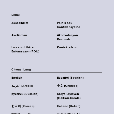
Legal
Aksesibilite
Politik sou
Konfidansyalite
Avètisman
Akomodasyon
Rezonab
Lwa sou Libète
Kontakte Nou
Enfòmasyon (FOIL)
Chwazi Lang
English
Español (Spanish)
العربية (Arabic)
中文 (Chinese)
русский (Russian)
Kreyòl Ayisyen
(Haitian-Creole)
한국어 (Korean)
Italiano (Italian)