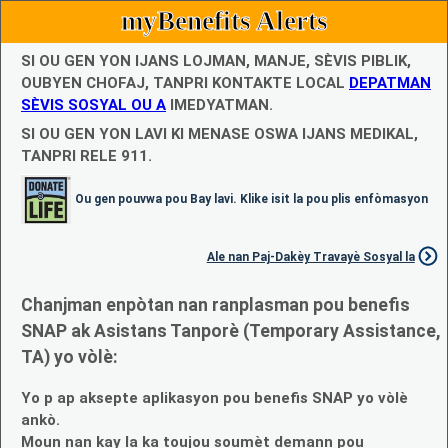
myBenefits Alerts
SI OU GEN YON IJANS LOJMAN, MANJE, SÈVIS PIBLIK,
OUBYEN CHOFAJ, TANPRI KONTAKTE LOCAL
DEPATMAN
SÈVIS SOSYAL OU A
IMEDYATMAN.
SI OU GEN YON LAVI KI MENASE OSWA IJANS MEDIKAL,
TANPRI RELE 911.
Ou gen pouvwa pou Bay lavi. Klike isit la pou plis enfòmasyon
Ale nan Paj-Dakèy Travayè Sosyal la
Chanjman enpòtan nan ranplasman pou benefis
SNAP ak Asistans Tanporè (Temporary Assistance,
TA) yo vòlè:
Yo p ap aksepte aplikasyon pou benefis SNAP yo vòlè
ankò.
Moun nan kay la ka toujou soumèt demann pou