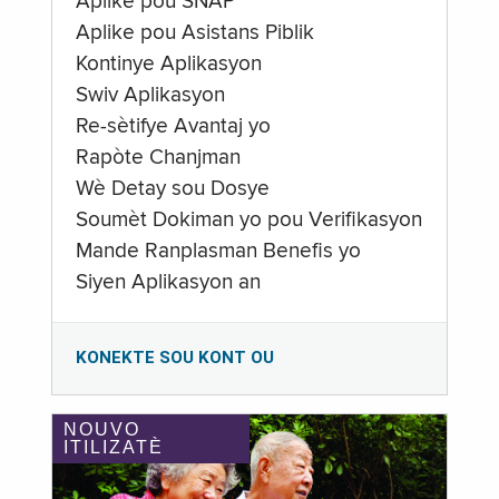
Aplike pou SNAP
Aplike pou Asistans Piblik
Kontinye Aplikasyon
Swiv Aplikasyon
Re-sètifye Avantaj yo
Rapòte Chanjman
Wè Detay sou Dosye
Soumèt Dokiman yo pou Verifikasyon
Mande Ranplasman Benefis yo
Siyen Aplikasyon an
KONEKTE SOU KONT OU
NOUVO
ITILIZATÈ