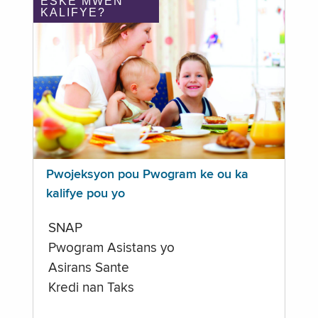
ÈSKE MWEN
KALIFYE?
Pwojeksyon pou Pwogram ke ou ka
kalifye pou yo
SNAP
Pwogram Asistans yo
Asirans Sante
Kredi nan Taks