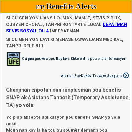
myBenefits Alerts
SI OU GEN YON IJANS LOJMAN, MANJE, SÈVIS PIBLIK,
OUBYEN CHOFAJ, TANPRI KONTAKTE LOCAL
DEPATMAN
SÈVIS SOSYAL OU A
IMEDYATMAN.
SI OU GEN YON LAVI KI MENASE OSWA IJANS MEDIKAL,
TANPRI RELE 911.
Ou gen pouvwa pou Bay lavi. Klike isit la pou plis enfòmasyon
Ale nan Paj-Dakèy Travayè Sosyal la
Chanjman enpòtan nan ranplasman pou benefis
SNAP ak Asistans Tanporè (Temporary Assistance,
TA) yo vòlè:
Yo p ap aksepte aplikasyon pou benefis SNAP yo vòlè
ankò.
Moun nan kay la ka toujou soumèt demann pou