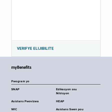
VERIFYE ELIJIBILITE
myBenefits
Pwogram yo
SNAP
Edikasyon sou
Nitrisyon
Asistans Pwovizwa
HEAP
WIC
Asistans Swen pou