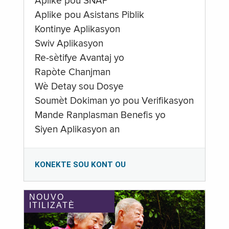
Aplike pou SNAP
Aplike pou Asistans Piblik
Kontinye Aplikasyon
Swiv Aplikasyon
Re-sètifye Avantaj yo
Rapòte Chanjman
Wè Detay sou Dosye
Soumèt Dokiman yo pou Verifikasyon
Mande Ranplasman Benefis yo
Siyen Aplikasyon an
KONEKTE SOU KONT OU
NOUVO
ITILIZATÈ