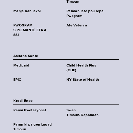
Timoun
manje nan lekol
Pandan lete pou repa
Pwogram
PWOGRAM
Afè Veteran
SIPLEMANTÈ ETA A
SSI
Asirans Sante
Medicaid
Child Health Plus
(CHP)
EPIC
NY State of Health
Kredi Enpo
Revni Pwofesyonèl
Swen
Timoun/Depandan
Paran ki pa gen Lagad
Timoun