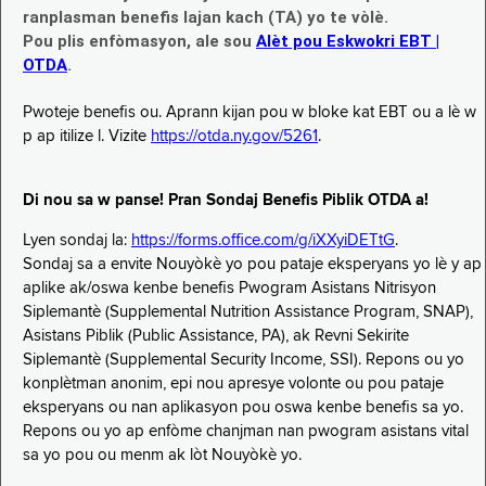
ranplasman benefis lajan kach (TA) yo te vòlè.
Pou plis enfòmasyon, ale sou
Alèt pou Eskwokri EBT |
OTDA
.
Pwoteje benefis ou. Aprann kijan pou w bloke kat EBT ou a lè w
p ap itilize l. Vizite
https://otda.ny.gov/5261
.
Di nou sa w panse! Pran Sondaj Benefis Piblik OTDA a!
Lyen sondaj la:
https://forms.office.com/g/iXXyiDETtG
.
Sondaj sa a envite Nouyòkè yo pou pataje eksperyans yo lè y ap
aplike ak/oswa kenbe benefis Pwogram Asistans Nitrisyon
Siplemantè (Supplemental Nutrition Assistance Program, SNAP),
Asistans Piblik (Public Assistance, PA), ak Revni Sekirite
Siplemantè (Supplemental Security Income, SSI). Repons ou yo
konplètman anonim, epi nou apresye volonte ou pou pataje
eksperyans ou nan aplikasyon pou oswa kenbe benefis sa yo.
Repons ou yo ap enfòme chanjman nan pwogram asistans vital
sa yo pou ou menm ak lòt Nouyòkè yo.