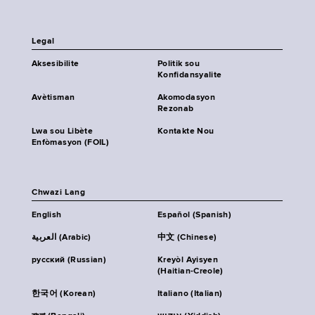
Legal
Aksesibilite
Politik sou
Konfidansyalite
Avètisman
Akomodasyon
Rezonab
Lwa sou Libète
Kontakte Nou
Enfòmasyon (FOIL)
Chwazi Lang
English
Español (Spanish)
العربية (Arabic)
中文 (Chinese)
русский (Russian)
Kreyòl Ayisyen
(Haitian-Creole)
한국어 (Korean)
Italiano (Italian)