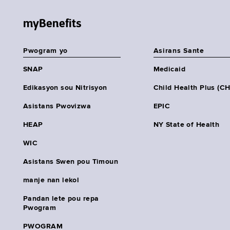
myBenefits
Pwogram yo
Asirans Sante
SNAP
Medicaid
Edikasyon sou Nitrisyon
Child Health Plus (C
Asistans Pwovizwa
EPIC
HEAP
NY State of Health
WIC
Asistans Swen pou Timoun
manje nan lekol
Pandan lete pou repa
Pwogram
PWOGRAM