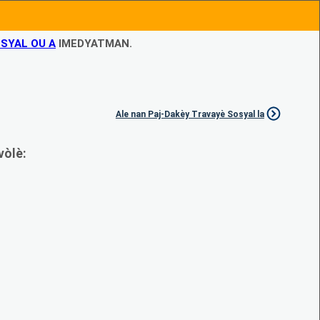
SYAL OU A
IMEDYATMAN.
Ale nan Paj-Dakèy Travayè Sosyal la
vòlè: