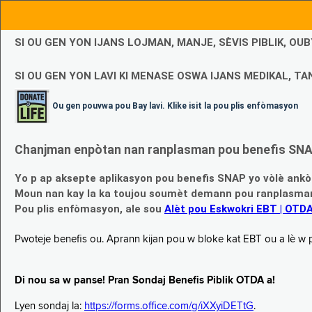
SI OU GEN YON IJANS LOJMAN, MANJE, SÈVIS PIBLIK, O
SI OU GEN YON LAVI KI MENASE OSWA IJANS MEDIKAL, TAN
Ou gen pouvwa pou Bay lavi. Klike isit la pou plis enfòmasyon
Chanjman enpòtan nan ranplasman pou benefis SNAP
Yo p ap aksepte aplikasyon pou benefis SNAP yo vòlè ankò
Moun nan kay la ka toujou soumèt demann pou ranplasman b
Pou plis enfòmasyon, ale sou
Alèt pou Eskwokri EBT | OTD
Pwoteje benefis ou. Aprann kijan pou w bloke kat EBT ou a lè w p ap
Di nou sa w panse! Pran Sondaj Benefis Piblik OTDA a!
Lyen sondaj la:
https://forms.office.com/g/iXXyiDETtG
.