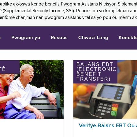
 aplike ak/oswa kenbe benefis Pwogram Asistans Nitrisyon Siplemant
mantè (Supplemental Security Income, SSI). Repons ou yo konplètman a
 enfòme chanjman nan pwogram asistans vital sa yo pou ou menm ak
n
Pwogram yo
Resous
Chwazi Lang
Konekt
BALANS EBT
TÈ
(ELECTRONIC
BENEFIT
TRANSFER)
Verifye Balans EBT Ou 