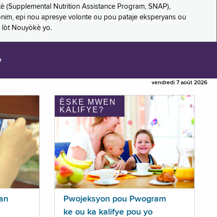
è (Supplemental Nutrition Assistance Program, SNAP),
nonim, epi nou apresye volonte ou pou pataje eksperyans ou
 lòt Nouyòkè yo.
e
vendredi 7 août 2026
ÈSKE MWEN
KALIFYE?
an
Pwojeksyon pou Pwogram
ke ou ka kalifye pou yo