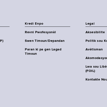
Kredi Enpo
Legal
Revni Pwofesyonèl
Aksesibilite
HP)
Swen Timoun/Depandan
Politik sou K
Paran ki pa gen Lagad
Avètisman
Timoun
Akomodasyo
Lwa sou Lib
(FOIL)
Kontakte No