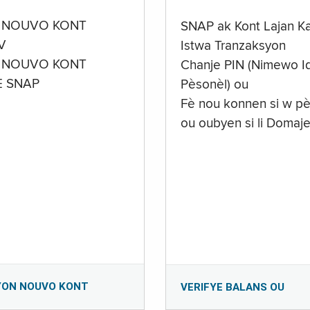
 NOUVO KONT
SNAP ak Kont Lajan K
V
Istwa Tranzaksyon
 NOUVO KONT
Chanje PIN (Nimewo Id
E SNAP
Pèsonèl) ou
Fè nou konnen si w pè
ou oubyen si li Domaj
YON NOUVO KONT
VERIFYE BALANS OU