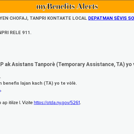
myBenefits Alerts
UBYEN CHOFAJ, TANPRI KONTAKTE LOCAL
DEPATMAN SÈVIS SO
PRI RELE 911.
 ak Asistans Tanporè (Temporary Assistance, TA) yo 
.
enefis lajan kach (TA) yo te vòlè.
A
.
 itilize l. Vizite
https://otda.ny.gov/5261
.