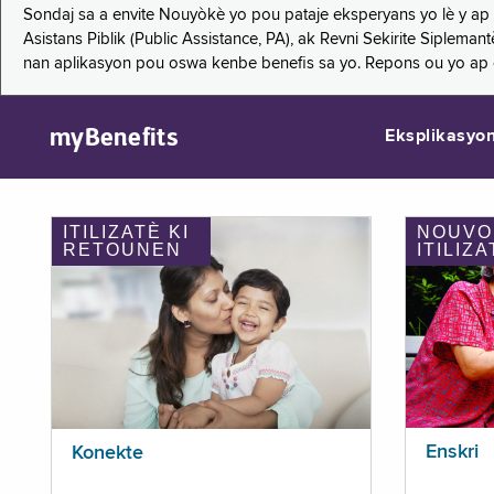
Sondaj sa a envite Nouyòkè yo pou pataje eksperyans yo lè y ap
Asistans Piblik (Public Assistance, PA), ak Revni Sekirite Siple
nan aplikasyon pou oswa kenbe benefis sa yo. Repons ou yo ap
myBenefits
Eksplikasyo
ITILIZATÈ KI
NOUVO
RETOUNEN
ITILIZA
Enskri
Konekte