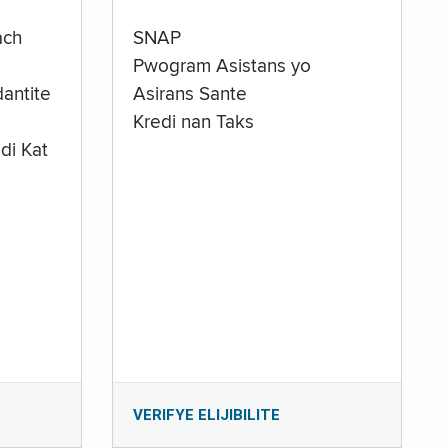
ach
SNAP
Pwogram Asistans yo
antite
Asirans Sante
Kredi nan Taks
di Kat
e
VERIFYE ELIJIBILITE