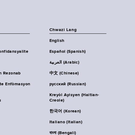
Chwazi Lang
English
onfidansyalite
Español (Spanish)
العربية (Arabic)
n Rezonab
中文 (Chinese)
ète Enfòmasyon
русский (Russian)
Kreyòl Ayisyen (Haitian-
u
Creole)
한국어 (Korean)
Italiano (Italian)
বাংলা (Bengali)