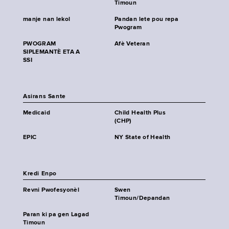
Timoun
manje nan lekol
Pandan lete pou repa
Pwogram
PWOGRAM
Afè Veteran
SIPLEMANTÈ ETA A
SSI
Asirans Sante
Medicaid
Child Health Plus
(CHP)
EPIC
NY State of Health
Kredi Enpo
Revni Pwofesyonèl
Swen
Timoun/Depandan
Paran ki pa gen Lagad
Timoun