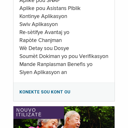
Aplike pou SNAP
Aplike pou Asistans Piblik
Kontinye Aplikasyon
Swiv Aplikasyon
Re-sètifye Avantaj yo
Rapòte Chanjman
Wè Detay sou Dosye
Soumèt Dokiman yo pou Verifikasyon
Mande Ranplasman Benefis yo
Siyen Aplikasyon an
KONEKTE SOU KONT OU
NOUVO
ITILIZATÈ