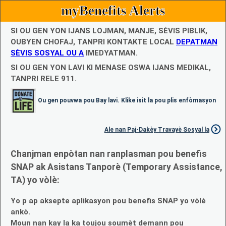
myBenefits Alerts
SI OU GEN YON IJANS LOJMAN, MANJE, SÈVIS PIBLIK,
OUBYEN CHOFAJ, TANPRI KONTAKTE LOCAL
DEPATMAN
SÈVIS SOSYAL OU A
IMEDYATMAN.
SI OU GEN YON LAVI KI MENASE OSWA IJANS MEDIKAL,
TANPRI RELE 911.
Ou gen pouvwa pou Bay lavi. Klike isit la pou plis enfòmasyon
Ale nan Paj-Dakèy Travayè Sosyal la
Chanjman enpòtan nan ranplasman pou benefis
SNAP ak Asistans Tanporè (Temporary Assistance,
TA) yo vòlè:
Yo p ap aksepte aplikasyon pou benefis SNAP yo vòlè
ankò.
Moun nan kay la ka toujou soumèt demann pou