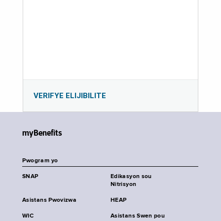
VERIFYE ELIJIBILITE
myBenefits
Pwogram yo
SNAP
Edikasyon sou
Nitrisyon
Asistans Pwovizwa
HEAP
WIC
Asistans Swen pou