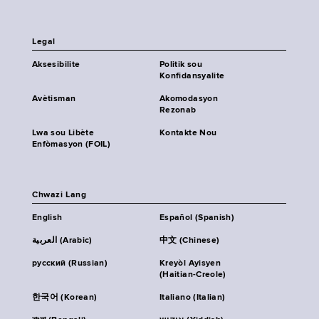
Legal
Aksesibilite
Politik sou
Konfidansyalite
Avètisman
Akomodasyon
Rezonab
Lwa sou Libète
Kontakte Nou
Enfòmasyon (FOIL)
Chwazi Lang
English
Español (Spanish)
العربية (Arabic)
中文 (Chinese)
русский (Russian)
Kreyòl Ayisyen
(Haitian-Creole)
한국어 (Korean)
Italiano (Italian)