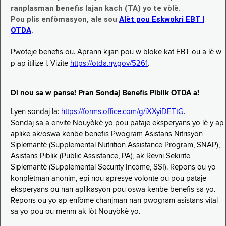
ranplasman benefis lajan kach (TA) yo te vòlè.
Pou plis enfòmasyon, ale sou
Alèt pou Eskwokri EBT |
OTDA
.
Pwoteje benefis ou. Aprann kijan pou w bloke kat EBT ou a lè w
p ap itilize l. Vizite
https://otda.ny.gov/5261
.
Di nou sa w panse! Pran Sondaj Benefis Piblik OTDA a!
Lyen sondaj la:
https://forms.office.com/g/iXXyiDETtG
.
Sondaj sa a envite Nouyòkè yo pou pataje eksperyans yo lè y ap
aplike ak/oswa kenbe benefis Pwogram Asistans Nitrisyon
Siplemantè (Supplemental Nutrition Assistance Program, SNAP),
Asistans Piblik (Public Assistance, PA), ak Revni Sekirite
Siplemantè (Supplemental Security Income, SSI). Repons ou yo
konplètman anonim, epi nou apresye volonte ou pou pataje
eksperyans ou nan aplikasyon pou oswa kenbe benefis sa yo.
Repons ou yo ap enfòme chanjman nan pwogram asistans vital
sa yo pou ou menm ak lòt Nouyòkè yo.