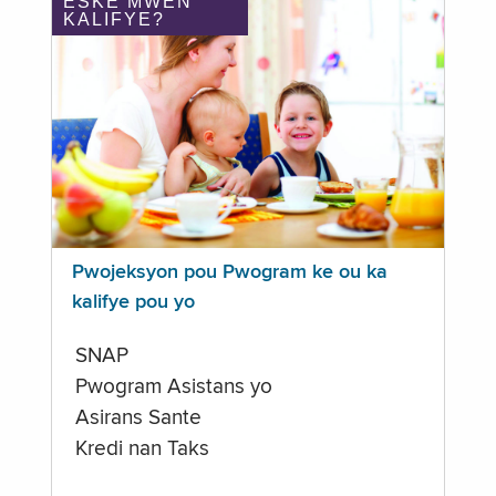
ÈSKE MWEN
KALIFYE?
Pwojeksyon pou Pwogram ke ou ka
kalifye pou yo
SNAP
Pwogram Asistans yo
Asirans Sante
Kredi nan Taks