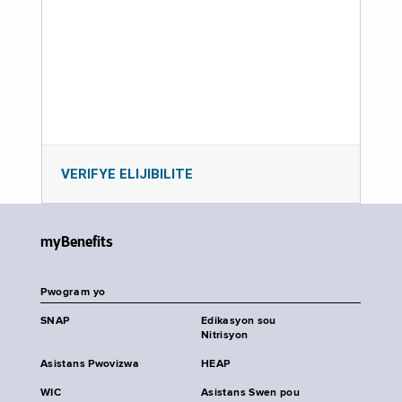
VERIFYE ELIJIBILITE
myBenefits
Pwogram yo
SNAP
Edikasyon sou
Nitrisyon
Asistans Pwovizwa
HEAP
WIC
Asistans Swen pou