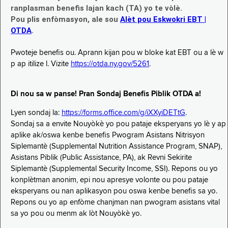
ranplasman benefis lajan kach (TA) yo te vòlè.
Pou plis enfòmasyon, ale sou
Alèt pou Eskwokri EBT |
OTDA
.
Pwoteje benefis ou. Aprann kijan pou w bloke kat EBT ou a lè w
p ap itilize l. Vizite
https://otda.ny.gov/5261
.
Di nou sa w panse! Pran Sondaj Benefis Piblik OTDA a!
Lyen sondaj la:
https://forms.office.com/g/iXXyiDETtG
.
Sondaj sa a envite Nouyòkè yo pou pataje eksperyans yo lè y ap
aplike ak/oswa kenbe benefis Pwogram Asistans Nitrisyon
Siplemantè (Supplemental Nutrition Assistance Program, SNAP),
Asistans Piblik (Public Assistance, PA), ak Revni Sekirite
Siplemantè (Supplemental Security Income, SSI). Repons ou yo
konplètman anonim, epi nou apresye volonte ou pou pataje
eksperyans ou nan aplikasyon pou oswa kenbe benefis sa yo.
Repons ou yo ap enfòme chanjman nan pwogram asistans vital
sa yo pou ou menm ak lòt Nouyòkè yo.