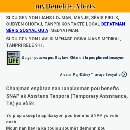
myBenefits Alerts
SI OU GEN YON IJANS LOJMAN, MANJE, SÈVIS PIBLIK,
OUBYEN CHOFAJ, TANPRI KONTAKTE LOCAL
DEPATMAN
SÈVIS SOSYAL OU A
IMEDYATMAN.
SI OU GEN YON LAVI KI MENASE OSWA IJANS MEDIKAL,
TANPRI RELE 911.
Ou gen pouvwa pou Bay lavi. Klike isit la pou plis enfòmasyon
Ale nan Paj-Dakèy Travayè Sosyal la
Chanjman enpòtan nan ranplasman pou benefis
SNAP ak Asistans Tanporè (Temporary Assistance,
TA) yo vòlè:
Yo p ap aksepte aplikasyon pou benefis SNAP yo vòlè
ankò.
Moun nan kay la ka toujou soumèt demann pou