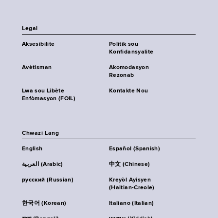
Legal
Aksesibilite
Politik sou
Konfidansyalite
Avètisman
Akomodasyon
Rezonab
Lwa sou Libète
Kontakte Nou
Enfòmasyon (FOIL)
Chwazi Lang
English
Español (Spanish)
العربية (Arabic)
中文 (Chinese)
русский (Russian)
Kreyòl Ayisyen
(Haitian-Creole)
한국어 (Korean)
Italiano (Italian)