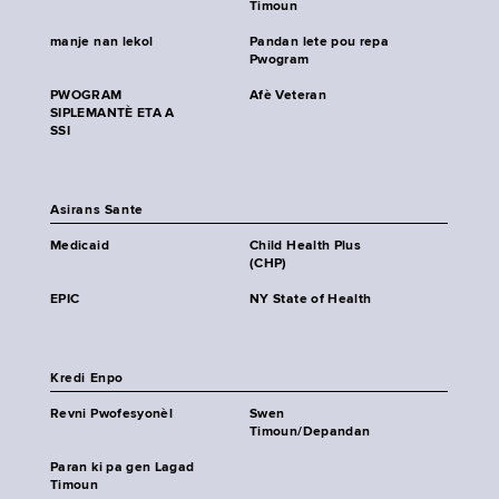
Timoun
manje nan lekol
Pandan lete pou repa
Pwogram
PWOGRAM
Afè Veteran
SIPLEMANTÈ ETA A
SSI
Asirans Sante
Medicaid
Child Health Plus
(CHP)
EPIC
NY State of Health
Kredi Enpo
Revni Pwofesyonèl
Swen
Timoun/Depandan
Paran ki pa gen Lagad
Timoun