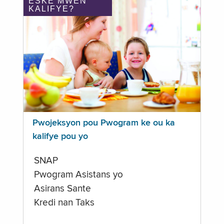
ÈSKE MWEN
KALIFYE?
Pwojeksyon pou Pwogram ke ou ka
kalifye pou yo
SNAP
Pwogram Asistans yo
Asirans Sante
Kredi nan Taks