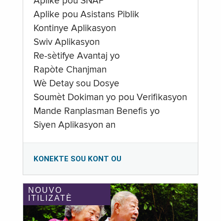
Aplike pou SNAP
Aplike pou Asistans Piblik
Kontinye Aplikasyon
Swiv Aplikasyon
Re-sètifye Avantaj yo
Rapòte Chanjman
Wè Detay sou Dosye
Soumèt Dokiman yo pou Verifikasyon
Mande Ranplasman Benefis yo
Siyen Aplikasyon an
KONEKTE SOU KONT OU
NOUVO
ITILIZATÈ