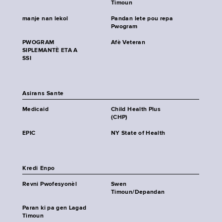
Timoun
manje nan lekol
Pandan lete pou repa
Pwogram
PWOGRAM
Afè Veteran
SIPLEMANTÈ ETA A
SSI
Asirans Sante
Medicaid
Child Health Plus
(CHP)
EPIC
NY State of Health
Kredi Enpo
Revni Pwofesyonèl
Swen
Timoun/Depandan
Paran ki pa gen Lagad
Timoun