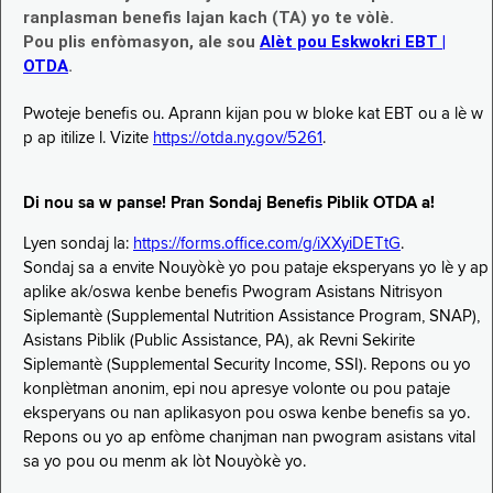
ranplasman benefis lajan kach (TA) yo te vòlè.
Pou plis enfòmasyon, ale sou
Alèt pou Eskwokri EBT |
OTDA
.
Pwoteje benefis ou. Aprann kijan pou w bloke kat EBT ou a lè w
p ap itilize l. Vizite
https://otda.ny.gov/5261
.
Di nou sa w panse! Pran Sondaj Benefis Piblik OTDA a!
Lyen sondaj la:
https://forms.office.com/g/iXXyiDETtG
.
Sondaj sa a envite Nouyòkè yo pou pataje eksperyans yo lè y ap
aplike ak/oswa kenbe benefis Pwogram Asistans Nitrisyon
Siplemantè (Supplemental Nutrition Assistance Program, SNAP),
Asistans Piblik (Public Assistance, PA), ak Revni Sekirite
Siplemantè (Supplemental Security Income, SSI). Repons ou yo
konplètman anonim, epi nou apresye volonte ou pou pataje
eksperyans ou nan aplikasyon pou oswa kenbe benefis sa yo.
Repons ou yo ap enfòme chanjman nan pwogram asistans vital
sa yo pou ou menm ak lòt Nouyòkè yo.