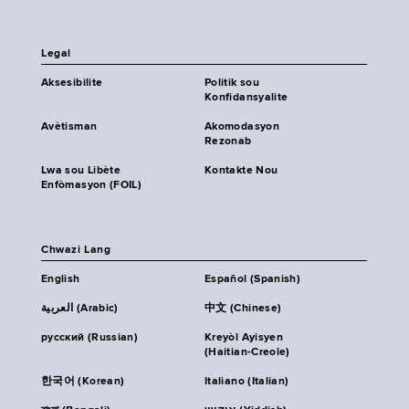
Legal
Aksesibilite
Politik sou
Konfidansyalite
Avètisman
Akomodasyon
Rezonab
Lwa sou Libète
Kontakte Nou
Enfòmasyon (FOIL)
Chwazi Lang
English
Español (Spanish)
العربية (Arabic)
中文 (Chinese)
русский (Russian)
Kreyòl Ayisyen
(Haitian-Creole)
한국어 (Korean)
Italiano (Italian)