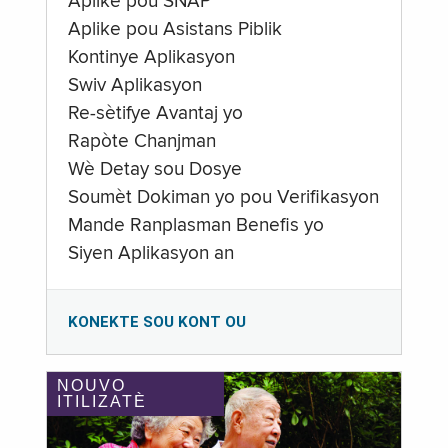
Aplike pou SNAP
Aplike pou Asistans Piblik
Kontinye Aplikasyon
Swiv Aplikasyon
Re-sètifye Avantaj yo
Rapòte Chanjman
Wè Detay sou Dosye
Soumèt Dokiman yo pou Verifikasyon
Mande Ranplasman Benefis yo
Siyen Aplikasyon an
KONEKTE SOU KONT OU
NOUVO
ITILIZATÈ