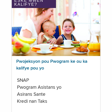
ÈSKE MWEN
KALIFYE?
Pwojeksyon pou Pwogram ke ou ka
kalifye pou yo
SNAP
Pwogram Asistans yo
Asirans Sante
Kredi nan Taks