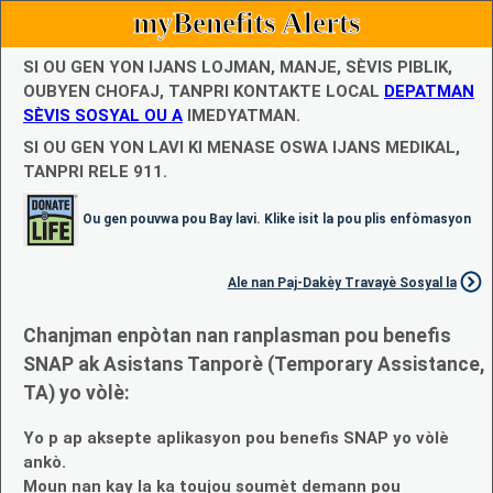
myBenefits Alerts
SI OU GEN YON IJANS LOJMAN, MANJE, SÈVIS PIBLIK,
OUBYEN CHOFAJ, TANPRI KONTAKTE LOCAL
DEPATMAN
SÈVIS SOSYAL OU A
IMEDYATMAN.
SI OU GEN YON LAVI KI MENASE OSWA IJANS MEDIKAL,
TANPRI RELE 911.
Ou gen pouvwa pou Bay lavi. Klike isit la pou plis enfòmasyon
Ale nan Paj-Dakèy Travayè Sosyal la
Chanjman enpòtan nan ranplasman pou benefis
SNAP ak Asistans Tanporè (Temporary Assistance,
TA) yo vòlè:
Yo p ap aksepte aplikasyon pou benefis SNAP yo vòlè
ankò.
Moun nan kay la ka toujou soumèt demann pou