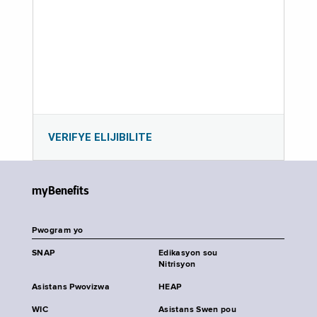
VERIFYE ELIJIBILITE
myBenefits
Pwogram yo
SNAP
Edikasyon sou
Nitrisyon
Asistans Pwovizwa
HEAP
WIC
Asistans Swen pou