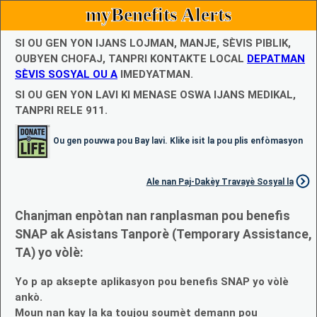
myBenefits Alerts
SI OU GEN YON IJANS LOJMAN, MANJE, SÈVIS PIBLIK,
OUBYEN CHOFAJ, TANPRI KONTAKTE LOCAL
DEPATMAN
SÈVIS SOSYAL OU A
IMEDYATMAN.
SI OU GEN YON LAVI KI MENASE OSWA IJANS MEDIKAL,
TANPRI RELE 911.
Ou gen pouvwa pou Bay lavi. Klike isit la pou plis enfòmasyon
Ale nan Paj-Dakèy Travayè Sosyal la
Chanjman enpòtan nan ranplasman pou benefis
SNAP ak Asistans Tanporè (Temporary Assistance,
TA) yo vòlè:
Yo p ap aksepte aplikasyon pou benefis SNAP yo vòlè
ankò.
Moun nan kay la ka toujou soumèt demann pou