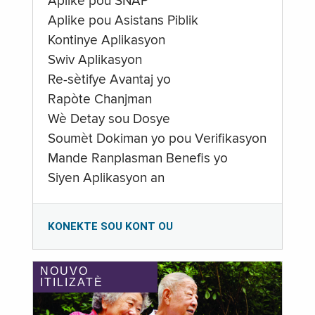
Aplike pou SNAP
Aplike pou Asistans Piblik
Kontinye Aplikasyon
Swiv Aplikasyon
Re-sètifye Avantaj yo
Rapòte Chanjman
Wè Detay sou Dosye
Soumèt Dokiman yo pou Verifikasyon
Mande Ranplasman Benefis yo
Siyen Aplikasyon an
KONEKTE SOU KONT OU
NOUVO
ITILIZATÈ