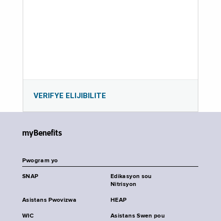
VERIFYE ELIJIBILITE
myBenefits
Pwogram yo
SNAP
Edikasyon sou
Nitrisyon
Asistans Pwovizwa
HEAP
WIC
Asistans Swen pou