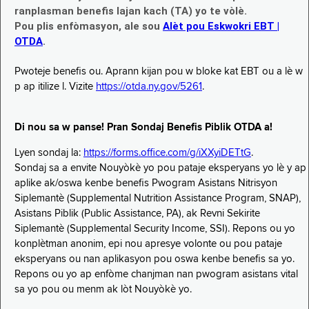
ranplasman benefis lajan kach (TA) yo te vòlè.
Pou plis enfòmasyon, ale sou
Alèt pou Eskwokri EBT |
OTDA
.
Pwoteje benefis ou. Aprann kijan pou w bloke kat EBT ou a lè w
p ap itilize l. Vizite
https://otda.ny.gov/5261
.
Di nou sa w panse! Pran Sondaj Benefis Piblik OTDA a!
Lyen sondaj la:
https://forms.office.com/g/iXXyiDETtG
.
Sondaj sa a envite Nouyòkè yo pou pataje eksperyans yo lè y ap
aplike ak/oswa kenbe benefis Pwogram Asistans Nitrisyon
Siplemantè (Supplemental Nutrition Assistance Program, SNAP),
Asistans Piblik (Public Assistance, PA), ak Revni Sekirite
Siplemantè (Supplemental Security Income, SSI). Repons ou yo
konplètman anonim, epi nou apresye volonte ou pou pataje
eksperyans ou nan aplikasyon pou oswa kenbe benefis sa yo.
Repons ou yo ap enfòme chanjman nan pwogram asistans vital
sa yo pou ou menm ak lòt Nouyòkè yo.