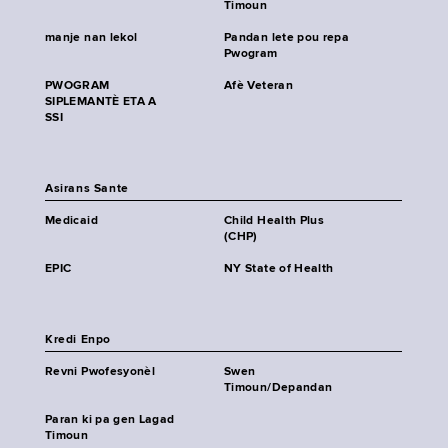
Timoun
manje nan lekol
Pandan lete pou repa
Pwogram
PWOGRAM
Afè Veteran
SIPLEMANTÈ ETA A
SSI
Asirans Sante
Medicaid
Child Health Plus
(CHP)
EPIC
NY State of Health
Kredi Enpo
Revni Pwofesyonèl
Swen
Timoun/Depandan
Paran ki pa gen Lagad
Timoun