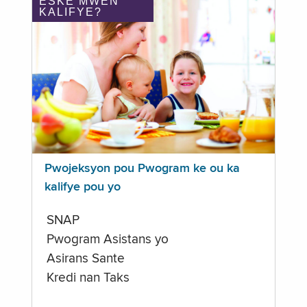
ÈSKE MWEN
KALIFYE?
Pwojeksyon pou Pwogram ke ou ka
kalifye pou yo
SNAP
Pwogram Asistans yo
Asirans Sante
Kredi nan Taks