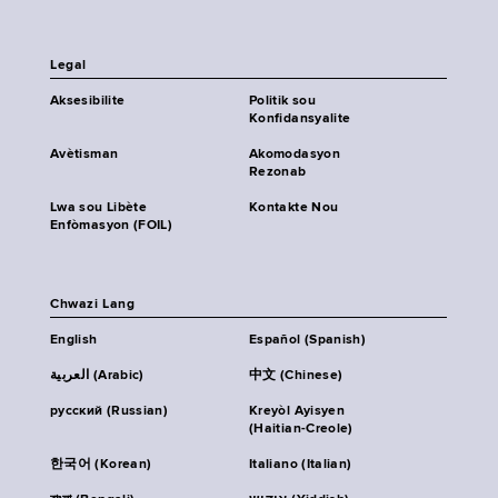
Legal
Aksesibilite
Politik sou
Konfidansyalite
Avètisman
Akomodasyon
Rezonab
Lwa sou Libète
Kontakte Nou
Enfòmasyon (FOIL)
Chwazi Lang
English
Español (Spanish)
العربية (Arabic)
中文 (Chinese)
русский (Russian)
Kreyòl Ayisyen
(Haitian-Creole)
한국어 (Korean)
Italiano (Italian)