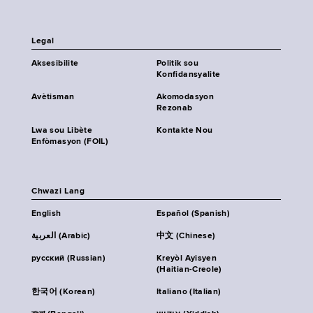
Legal
Aksesibilite
Politik sou
Konfidansyalite
Avètisman
Akomodasyon
Rezonab
Lwa sou Libète
Kontakte Nou
Enfòmasyon (FOIL)
Chwazi Lang
English
Español (Spanish)
العربية (Arabic)
中文 (Chinese)
русский (Russian)
Kreyòl Ayisyen
(Haitian-Creole)
한국어 (Korean)
Italiano (Italian)