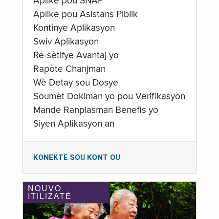
Aplike pou SNAP
Aplike pou Asistans Piblik
Kontinye Aplikasyon
Swiv Aplikasyon
Re-sètifye Avantaj yo
Rapòte Chanjman
Wè Detay sou Dosye
Soumèt Dokiman yo pou Verifikasyon
Mande Ranplasman Benefis yo
Siyen Aplikasyon an
KONEKTE SOU KONT OU
NOUVO
ITILIZATÈ