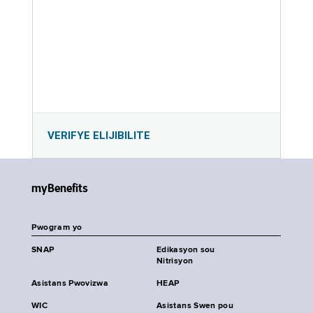
VERIFYE ELIJIBILITE
myBenefits
Pwogram yo
SNAP
Edikasyon sou
Nitrisyon
Asistans Pwovizwa
HEAP
WIC
Asistans Swen pou