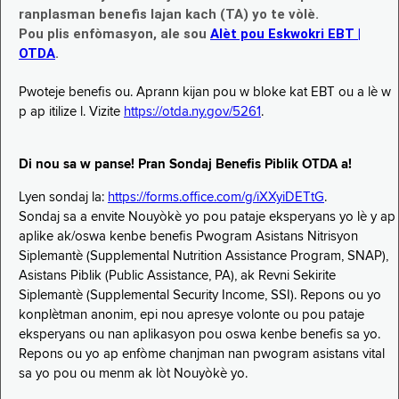
ranplasman benefis lajan kach (TA) yo te vòlè.
Pou plis enfòmasyon, ale sou
Alèt pou Eskwokri EBT |
OTDA
.
Pwoteje benefis ou. Aprann kijan pou w bloke kat EBT ou a lè w
p ap itilize l. Vizite
https://otda.ny.gov/5261
.
Di nou sa w panse! Pran Sondaj Benefis Piblik OTDA a!
Lyen sondaj la:
https://forms.office.com/g/iXXyiDETtG
.
Sondaj sa a envite Nouyòkè yo pou pataje eksperyans yo lè y ap
aplike ak/oswa kenbe benefis Pwogram Asistans Nitrisyon
Siplemantè (Supplemental Nutrition Assistance Program, SNAP),
Asistans Piblik (Public Assistance, PA), ak Revni Sekirite
Siplemantè (Supplemental Security Income, SSI). Repons ou yo
konplètman anonim, epi nou apresye volonte ou pou pataje
eksperyans ou nan aplikasyon pou oswa kenbe benefis sa yo.
Repons ou yo ap enfòme chanjman nan pwogram asistans vital
sa yo pou ou menm ak lòt Nouyòkè yo.