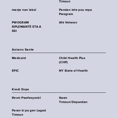
Timoun
manje nan lekol
Pandan lete pou repa
Pwogram
PWOGRAM
Afè Veteran
SIPLEMANTÈ ETA A
SSI
Asirans Sante
Medicaid
Child Health Plus
(CHP)
EPIC
NY State of Health
Kredi Enpo
Revni Pwofesyonèl
Swen
Timoun/Depandan
Paran ki pa gen Lagad
Timoun