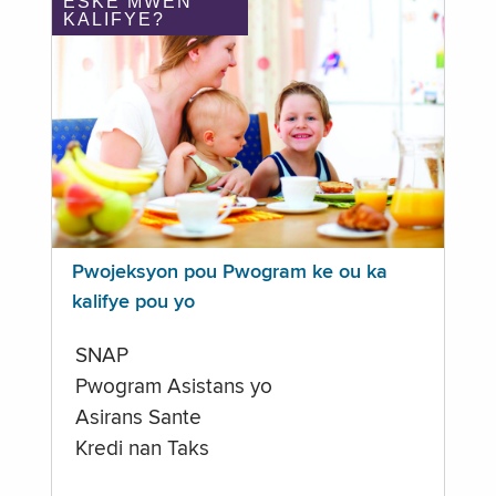
ÈSKE MWEN
KALIFYE?
Pwojeksyon pou Pwogram ke ou ka
kalifye pou yo
SNAP
Pwogram Asistans yo
Asirans Sante
Kredi nan Taks