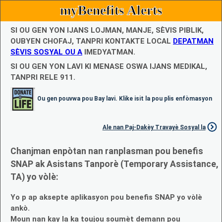
myBenefits Alerts
SI OU GEN YON IJANS LOJMAN, MANJE, SÈVIS PIBLIK,
OUBYEN CHOFAJ, TANPRI KONTAKTE LOCAL
DEPATMAN
SÈVIS SOSYAL OU A
IMEDYATMAN.
SI OU GEN YON LAVI KI MENASE OSWA IJANS MEDIKAL,
TANPRI RELE 911.
Ou gen pouvwa pou Bay lavi. Klike isit la pou plis enfòmasyon
Ale nan Paj-Dakèy Travayè Sosyal la
Chanjman enpòtan nan ranplasman pou benefis
SNAP ak Asistans Tanporè (Temporary Assistance,
TA) yo vòlè:
Yo p ap aksepte aplikasyon pou benefis SNAP yo vòlè
ankò.
Moun nan kay la ka toujou soumèt demann pou