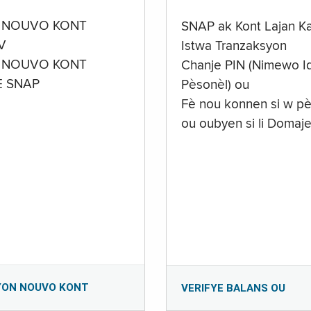
 NOUVO KONT
SNAP ak Kont Lajan K
V
Istwa Tranzaksyon
 NOUVO KONT
Chanje PIN (Nimewo Id
E SNAP
Pèsonèl) ou
Fè nou konnen si w pè
ou oubyen si li Domaj
YON NOUVO KONT
VERIFYE BALANS OU