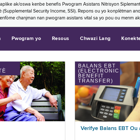
 aplike ak/oswa kenbe benefis Pwogram Asistans Nitrisyon Siplemant
mantè (Supplemental Security Income, SSI). Repons ou yo konplètman a
 enfòme chanjman nan pwogram asistans vital sa yo pou ou menm ak
n
Pwogram yo
Resous
Chwazi Lang
Konekt
BALANS EBT
TÈ
(ELECTRONIC
BENEFIT
TRANSFER)
Verifye Balans EBT Ou 