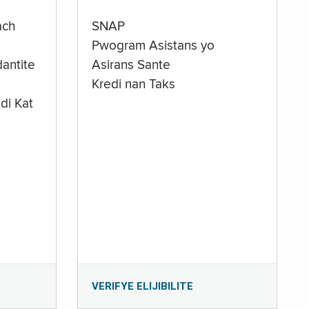
ach
SNAP
Pwogram Asistans yo
antite
Asirans Sante
Kredi nan Taks
di Kat
e
VERIFYE ELIJIBILITE