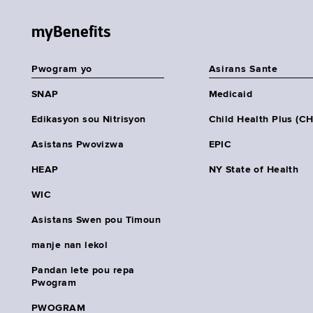
myBenefits
Pwogram yo
Asirans Sante
SNAP
Medicaid
Edikasyon sou Nitrisyon
Child Health Plus (C
Asistans Pwovizwa
EPIC
HEAP
NY State of Health
WIC
Asistans Swen pou Timoun
manje nan lekol
Pandan lete pou repa
Pwogram
PWOGRAM