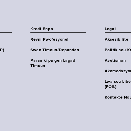
Kredi Enpo
Legal
Revni Pwofesyonèl
Aksesibilite
HP)
Swen Timoun/Depandan
Politik sou K
Paran ki pa gen Lagad
Avètisman
Timoun
Akomodasyo
Lwa sou Lib
(FOIL)
Kontakte No