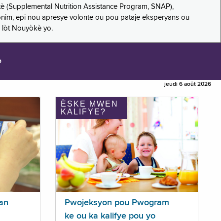
è (Supplemental Nutrition Assistance Program, SNAP),
nonim, epi nou apresye volonte ou pou pataje eksperyans ou
 lòt Nouyòkè yo.
e
jeudi 6 août 2026
ÈSKE MWEN
KALIFYE?
an
Pwojeksyon pou Pwogram
ke ou ka kalifye pou yo