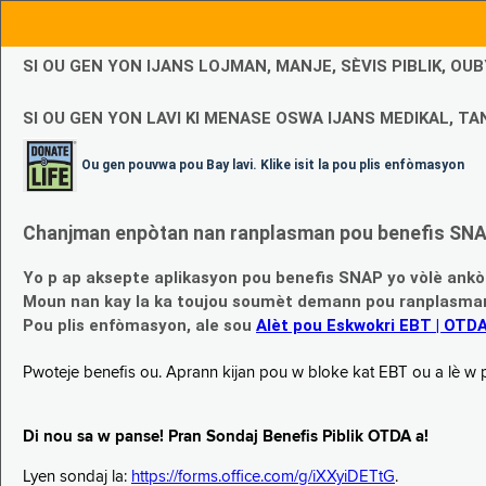
SI OU GEN YON IJANS LOJMAN, MANJE, SÈVIS PIBLIK, O
SI OU GEN YON LAVI KI MENASE OSWA IJANS MEDIKAL, TAN
Ou gen pouvwa pou Bay lavi. Klike isit la pou plis enfòmasyon
Chanjman enpòtan nan ranplasman pou benefis SNAP
Yo p ap aksepte aplikasyon pou benefis SNAP yo vòlè ankò
Moun nan kay la ka toujou soumèt demann pou ranplasman b
Pou plis enfòmasyon, ale sou
Alèt pou Eskwokri EBT | OTD
Pwoteje benefis ou. Aprann kijan pou w bloke kat EBT ou a lè w p ap
Di nou sa w panse! Pran Sondaj Benefis Piblik OTDA a!
Lyen sondaj la:
https://forms.office.com/g/iXXyiDETtG
.