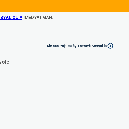
SYAL OU A
IMEDYATMAN.
Ale nan Paj-Dakèy Travayè Sosyal la
vòlè: