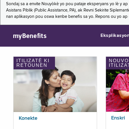
Sondaj sa a envite Nouyòkè yo pou pataje eksperyans yo lè y ap
Asistans Piblik (Public Assistance, PA), ak Revni Sekirite Siple
nan aplikasyon pou oswa kenbe benefis sa yo. Repons ou yo ap
myBenefits
Eksplikasyo
ITILIZATÈ KI
NOUVO
RETOUNEN
ITILIZA
Enskri
Konekte