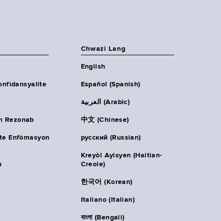
Chwazi Lang
English
onfidansyalite
Español (Spanish)
العربية (Arabic)
n Rezonab
中文 (Chinese)
ète Enfòmasyon
русский (Russian)
Kreyòl Ayisyen (Haitian-
u
Creole)
한국어 (Korean)
Italiano (Italian)
বাংলা (Bengali)