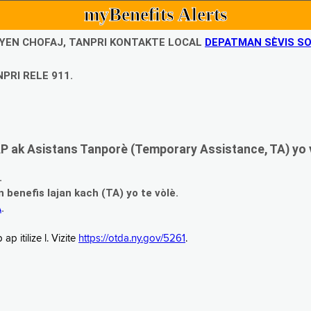
myBenefits Alerts
UBYEN CHOFAJ, TANPRI KONTAKTE LOCAL
DEPATMAN SÈVIS SO
PRI RELE 911.
 ak Asistans Tanporè (Temporary Assistance, TA) yo 
.
enefis lajan kach (TA) yo te vòlè.
A
.
 itilize l. Vizite
https://otda.ny.gov/5261
.