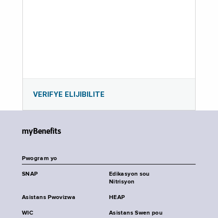
VERIFYE ELIJIBILITE
myBenefits
Pwogram yo
SNAP
Edikasyon sou
Nitrisyon
Asistans Pwovizwa
HEAP
WIC
Asistans Swen pou