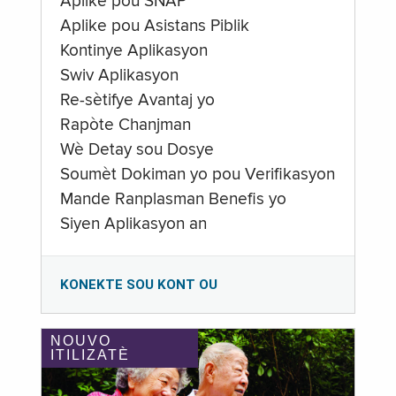
Aplike pou SNAP
Aplike pou Asistans Piblik
Kontinye Aplikasyon
Swiv Aplikasyon
Re-sètifye Avantaj yo
Rapòte Chanjman
Wè Detay sou Dosye
Soumèt Dokiman yo pou Verifikasyon
Mande Ranplasman Benefis yo
Siyen Aplikasyon an
KONEKTE SOU KONT OU
NOUVO
ITILIZATÈ