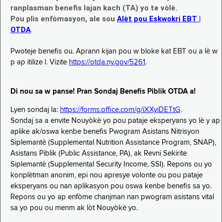
ranplasman benefis lajan kach (TA) yo te vòlè.
Pou plis enfòmasyon, ale sou
Alèt pou Eskwokri EBT |
OTDA
.
Pwoteje benefis ou. Aprann kijan pou w bloke kat EBT ou a lè w
p ap itilize l. Vizite
https://otda.ny.gov/5261
.
Di nou sa w panse! Pran Sondaj Benefis Piblik OTDA a!
Lyen sondaj la:
https://forms.office.com/g/iXXyiDETtG
.
Sondaj sa a envite Nouyòkè yo pou pataje eksperyans yo lè y ap
aplike ak/oswa kenbe benefis Pwogram Asistans Nitrisyon
Siplemantè (Supplemental Nutrition Assistance Program, SNAP),
Asistans Piblik (Public Assistance, PA), ak Revni Sekirite
Siplemantè (Supplemental Security Income, SSI). Repons ou yo
konplètman anonim, epi nou apresye volonte ou pou pataje
eksperyans ou nan aplikasyon pou oswa kenbe benefis sa yo.
Repons ou yo ap enfòme chanjman nan pwogram asistans vital
sa yo pou ou menm ak lòt Nouyòkè yo.