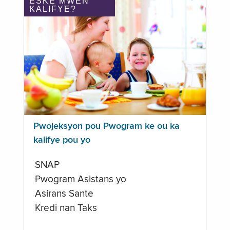
ÈSKE MWEN
KALIFYE?
Pwojeksyon pou Pwogram ke ou ka
kalifye pou yo
SNAP
Pwogram Asistans yo
Asirans Sante
Kredi nan Taks