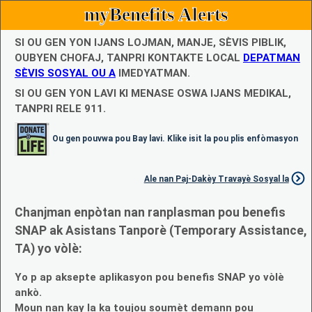
myBenefits Alerts
SI OU GEN YON IJANS LOJMAN, MANJE, SÈVIS PIBLIK,
OUBYEN CHOFAJ, TANPRI KONTAKTE LOCAL
DEPATMAN
SÈVIS SOSYAL OU A
IMEDYATMAN.
SI OU GEN YON LAVI KI MENASE OSWA IJANS MEDIKAL,
TANPRI RELE 911.
Ou gen pouvwa pou Bay lavi. Klike isit la pou plis enfòmasyon
Ale nan Paj-Dakèy Travayè Sosyal la
Chanjman enpòtan nan ranplasman pou benefis
SNAP ak Asistans Tanporè (Temporary Assistance,
TA) yo vòlè:
Yo p ap aksepte aplikasyon pou benefis SNAP yo vòlè
ankò.
Moun nan kay la ka toujou soumèt demann pou