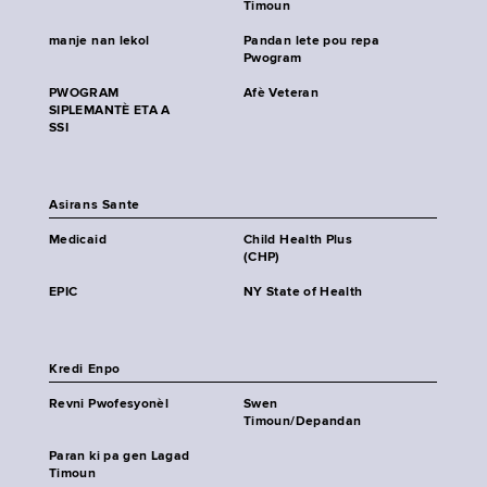
Timoun
manje nan lekol
Pandan lete pou repa
Pwogram
PWOGRAM
Afè Veteran
SIPLEMANTÈ ETA A
SSI
Asirans Sante
Medicaid
Child Health Plus
(CHP)
EPIC
NY State of Health
Kredi Enpo
Revni Pwofesyonèl
Swen
Timoun/Depandan
Paran ki pa gen Lagad
Timoun