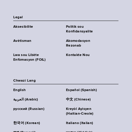
Legal
Aksesibilite
Politik sou
Konfidansyalite
Avètisman
Akomodasyon
Rezonab
Lwa sou Libète
Kontakte Nou
Enfòmasyon (FOIL)
Chwazi Lang
English
Español (Spanish)
العربية (Arabic)
中文 (Chinese)
русский (Russian)
Kreyòl Ayisyen
(Haitian-Creole)
한국어 (Korean)
Italiano (Italian)