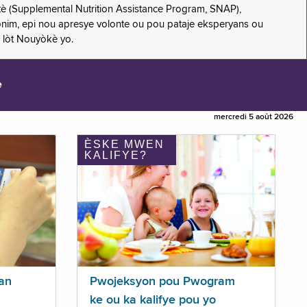
è (Supplemental Nutrition Assistance Program, SNAP),
nonim, epi nou apresye volonte ou pou pataje eksperyans ou
 lòt Nouyòkè yo.
e
mercredi 5 août 2026
ÈSKE MWEN
KALIFYE?
an
Pwojeksyon pou Pwogram
ke ou ka kalifye pou yo