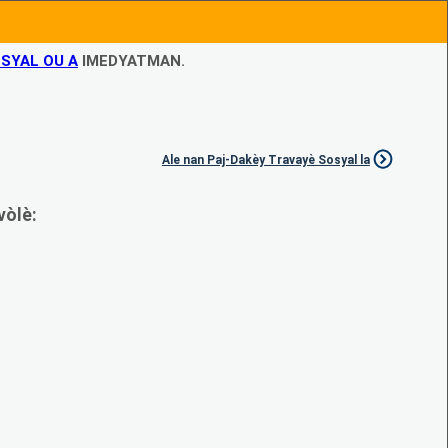
SYAL OU A
IMEDYATMAN.
Ale nan Paj-Dakèy Travayè Sosyal la
vòlè: