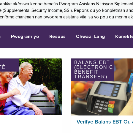
 aplike ak/oswa kenbe benefis Pwogram Asistans Nitrisyon Siplemant
mantè (Supplemental Security Income, SSI). Repons ou yo konplètman a
 enfòme chanjman nan pwogram asistans vital sa yo pou ou menm ak
n
Pwogram yo
Resous
Chwazi Lang
Konekt
BALANS EBT
TÈ
(ELECTRONIC
BENEFIT
TRANSFER)
Verifye Balans EBT Ou 