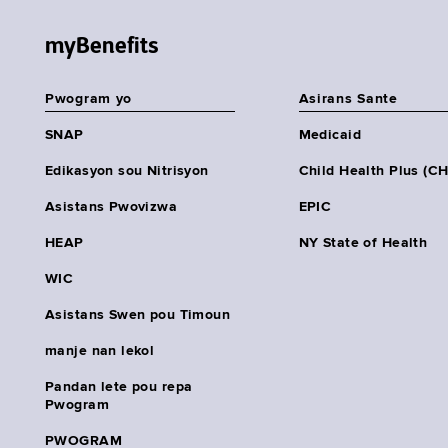
myBenefits
Pwogram yo
Asirans Sante
SNAP
Medicaid
Edikasyon sou Nitrisyon
Child Health Plus (C
Asistans Pwovizwa
EPIC
HEAP
NY State of Health
WIC
Asistans Swen pou Timoun
manje nan lekol
Pandan lete pou repa
Pwogram
PWOGRAM