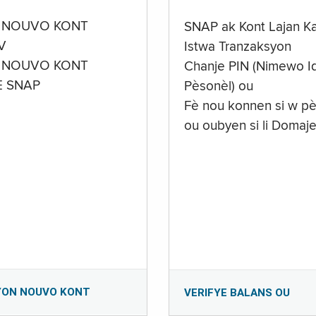
 NOUVO KONT
SNAP ak Kont Lajan K
V
Istwa Tranzaksyon
 NOUVO KONT
Chanje PIN (Nimewo Id
E SNAP
Pèsonèl) ou
Fè nou konnen si w pè
ou oubyen si li Domaj
YON NOUVO KONT
VERIFYE BALANS OU