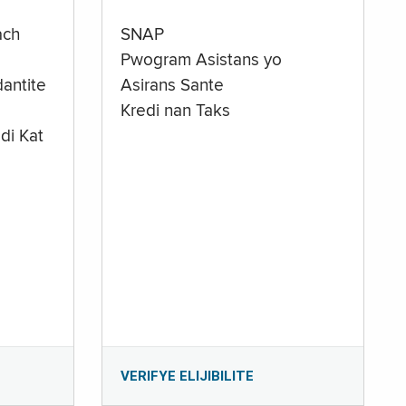
ach
SNAP
Pwogram Asistans yo
antite
Asirans Sante
Kredi nan Taks
di Kat
e
VERIFYE ELIJIBILITE