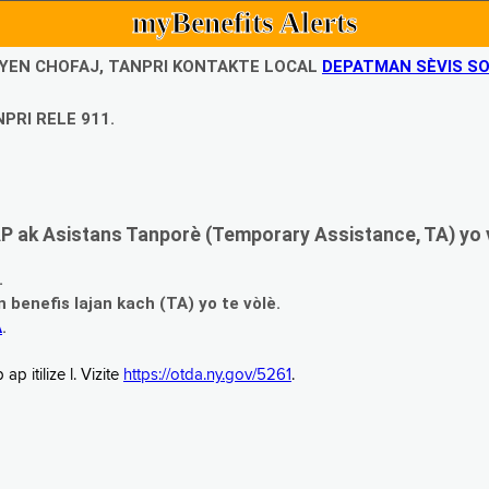
myBenefits Alerts
UBYEN CHOFAJ, TANPRI KONTAKTE LOCAL
DEPATMAN SÈVIS SO
PRI RELE 911.
 ak Asistans Tanporè (Temporary Assistance, TA) yo 
.
enefis lajan kach (TA) yo te vòlè.
A
.
 itilize l. Vizite
https://otda.ny.gov/5261
.