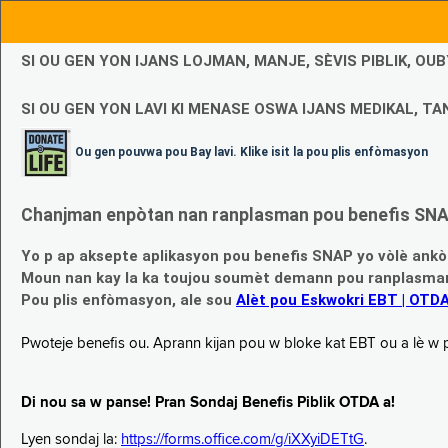
SI OU GEN YON IJANS LOJMAN, MANJE, SÈVIS PIBLIK, O
SI OU GEN YON LAVI KI MENASE OSWA IJANS MEDIKAL, TAN
Ou gen pouvwa pou Bay lavi. Klike isit la pou plis enfòmasyon
Chanjman enpòtan nan ranplasman pou benefis SNAP
Yo p ap aksepte aplikasyon pou benefis SNAP yo vòlè ankò
Moun nan kay la ka toujou soumèt demann pou ranplasman b
Pou plis enfòmasyon, ale sou
Alèt pou Eskwokri EBT | OTD
Pwoteje benefis ou. Aprann kijan pou w bloke kat EBT ou a lè w p ap
Di nou sa w panse! Pran Sondaj Benefis Piblik OTDA a!
Lyen sondaj la:
https://forms.office.com/g/iXXyiDETtG
.