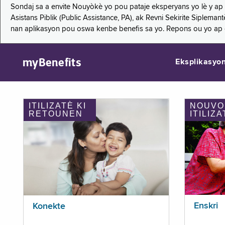
Sondaj sa a envite Nouyòkè yo pou pataje eksperyans yo lè y ap
Asistans Piblik (Public Assistance, PA), ak Revni Sekirite Siple
nan aplikasyon pou oswa kenbe benefis sa yo. Repons ou yo ap
myBenefits
Eksplikasyo
ITILIZATÈ KI
NOUVO
RETOUNEN
ITILIZA
Enskri
Konekte