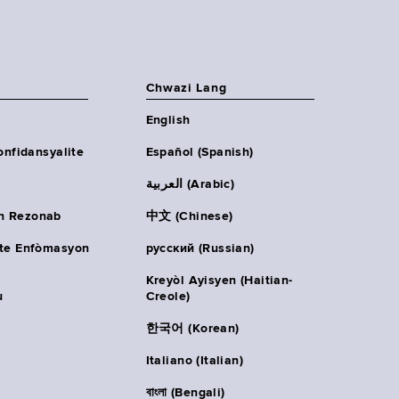
Chwazi Lang
English
onfidansyalite
Español (Spanish)
العربية (Arabic)
n Rezonab
中文 (Chinese)
ète Enfòmasyon
русский (Russian)
Kreyòl Ayisyen (Haitian-
u
Creole)
한국어 (Korean)
Italiano (Italian)
বাংলা (Bengali)