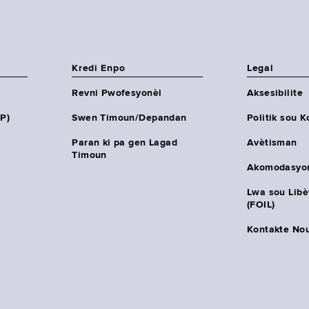
Kredi Enpo
Legal
Revni Pwofesyonèl
Aksesibilite
HP)
Swen Timoun/Depandan
Politik sou K
Paran ki pa gen Lagad
Avètisman
Timoun
Akomodasyo
Lwa sou Lib
(FOIL)
Kontakte No