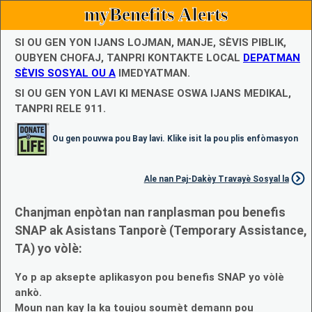
myBenefits Alerts
SI OU GEN YON IJANS LOJMAN, MANJE, SÈVIS PIBLIK,
OUBYEN CHOFAJ, TANPRI KONTAKTE LOCAL
DEPATMAN
SÈVIS SOSYAL OU A
IMEDYATMAN.
SI OU GEN YON LAVI KI MENASE OSWA IJANS MEDIKAL,
TANPRI RELE 911.
Ou gen pouvwa pou Bay lavi. Klike isit la pou plis enfòmasyon
Ale nan Paj-Dakèy Travayè Sosyal la
Chanjman enpòtan nan ranplasman pou benefis
SNAP ak Asistans Tanporè (Temporary Assistance,
TA) yo vòlè:
Yo p ap aksepte aplikasyon pou benefis SNAP yo vòlè
ankò.
Moun nan kay la ka toujou soumèt demann pou