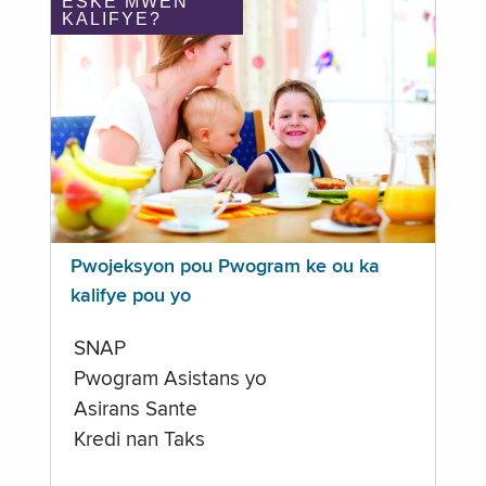
ÈSKE MWEN
KALIFYE?
Pwojeksyon pou Pwogram ke ou ka
kalifye pou yo
SNAP
Pwogram Asistans yo
Asirans Sante
Kredi nan Taks