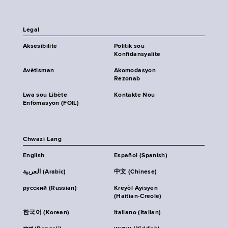
Legal
Aksesibilite
Politik sou
Konfidansyalite
Avètisman
Akomodasyon
Rezonab
Lwa sou Libète
Kontakte Nou
Enfòmasyon (FOIL)
Chwazi Lang
English
Español (Spanish)
العربية (Arabic)
中文 (Chinese)
русский (Russian)
Kreyòl Ayisyen
(Haitian-Creole)
한국어 (Korean)
Italiano (Italian)