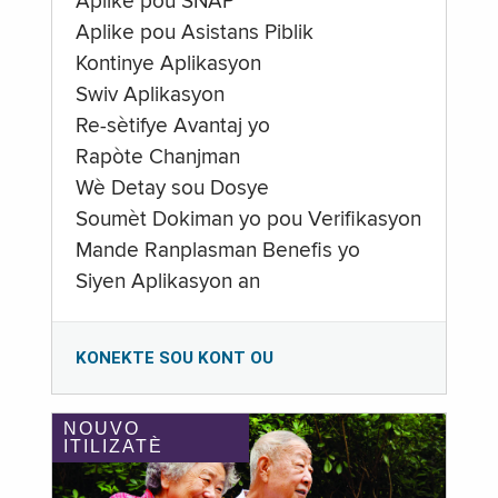
Aplike pou SNAP
Aplike pou Asistans Piblik
Kontinye Aplikasyon
Swiv Aplikasyon
Re-sètifye Avantaj yo
Rapòte Chanjman
Wè Detay sou Dosye
Soumèt Dokiman yo pou Verifikasyon
Mande Ranplasman Benefis yo
Siyen Aplikasyon an
KONEKTE SOU KONT OU
NOUVO
ITILIZATÈ