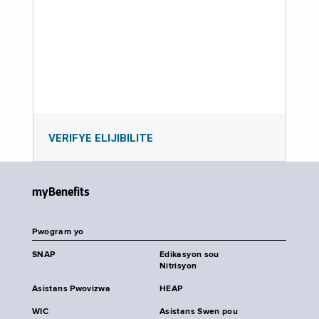
VERIFYE ELIJIBILITE
myBenefits
Pwogram yo
SNAP
Edikasyon sou
Nitrisyon
Asistans Pwovizwa
HEAP
WIC
Asistans Swen pou