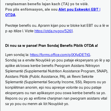
ranplasman benefis lajan kach (TA) yo te vòlè.
Pou plis enfòmasyon, ale sou
Alèt pou Eskwokri EBT |
OTDA
.
Pwoteje benefis ou. Aprann kijan pou w bloke kat EBT ou a lè w
p ap itilize l. Vizite
https://otda.ny.gov/5261
.
Di nou sa w panse! Pran Sondaj Benefis Piblik OTDA a!
Lyen sondaj la:
https://forms.office.com/g/iXXyiDETtG
.
Sondaj sa a envite Nouyòkè yo pou pataje eksperyans yo lè y ap
aplike ak/oswa kenbe benefis Pwogram Asistans Nitrisyon
Siplemantè (Supplemental Nutrition Assistance Program, SNAP),
Asistans Piblik (Public Assistance, PA), ak Revni Sekirite
Siplemantè (Supplemental Security Income, SSI). Repons ou yo
konplètman anonim, epi nou apresye volonte ou pou pataje
eksperyans ou nan aplikasyon pou oswa kenbe benefis sa yo.
Repons ou yo ap enfòme chanjman nan pwogram asistans vital
sa yo pou ou menm ak lòt Nouyòkè yo.