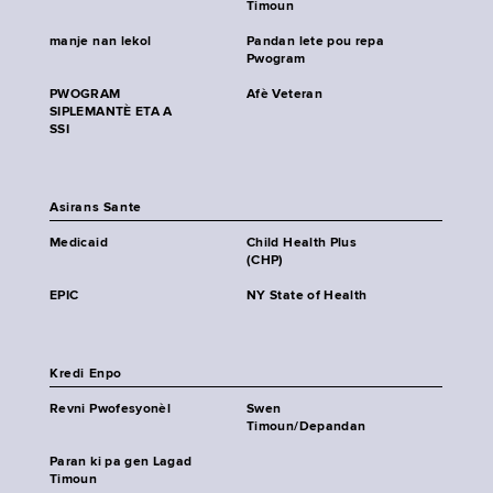
Timoun
manje nan lekol
Pandan lete pou repa
Pwogram
PWOGRAM
Afè Veteran
SIPLEMANTÈ ETA A
SSI
Asirans Sante
Medicaid
Child Health Plus
(CHP)
EPIC
NY State of Health
Kredi Enpo
Revni Pwofesyonèl
Swen
Timoun/Depandan
Paran ki pa gen Lagad
Timoun