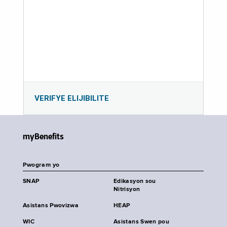
VERIFYE ELIJIBILITE
myBenefits
Pwogram yo
SNAP
Edikasyon sou
Nitrisyon
Asistans Pwovizwa
HEAP
WIC
Asistans Swen pou