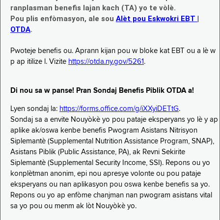
ranplasman benefis lajan kach (TA) yo te vòlè.
Pou plis enfòmasyon, ale sou
Alèt pou Eskwokri EBT |
OTDA
.
Pwoteje benefis ou. Aprann kijan pou w bloke kat EBT ou a lè w
p ap itilize l. Vizite
https://otda.ny.gov/5261
.
Di nou sa w panse! Pran Sondaj Benefis Piblik OTDA a!
Lyen sondaj la:
https://forms.office.com/g/iXXyiDETtG
.
Sondaj sa a envite Nouyòkè yo pou pataje eksperyans yo lè y ap
aplike ak/oswa kenbe benefis Pwogram Asistans Nitrisyon
Siplemantè (Supplemental Nutrition Assistance Program, SNAP),
Asistans Piblik (Public Assistance, PA), ak Revni Sekirite
Siplemantè (Supplemental Security Income, SSI). Repons ou yo
konplètman anonim, epi nou apresye volonte ou pou pataje
eksperyans ou nan aplikasyon pou oswa kenbe benefis sa yo.
Repons ou yo ap enfòme chanjman nan pwogram asistans vital
sa yo pou ou menm ak lòt Nouyòkè yo.