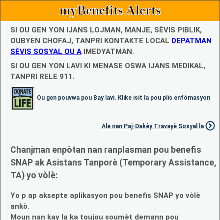
myBenefits Alerts
SI OU GEN YON IJANS LOJMAN, MANJE, SÈVIS PIBLIK,
OUBYEN CHOFAJ, TANPRI KONTAKTE LOCAL
DEPATMAN
SÈVIS SOSYAL OU A
IMEDYATMAN.
SI OU GEN YON LAVI KI MENASE OSWA IJANS MEDIKAL,
TANPRI RELE 911.
Ou gen pouvwa pou Bay lavi. Klike isit la pou plis enfòmasyon
Ale nan Paj-Dakèy Travayè Sosyal la
Chanjman enpòtan nan ranplasman pou benefis
SNAP ak Asistans Tanporè (Temporary Assistance,
TA) yo vòlè:
Yo p ap aksepte aplikasyon pou benefis SNAP yo vòlè
ankò.
Moun nan kay la ka toujou soumèt demann pou