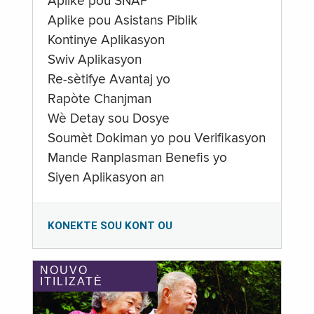
Aplike pou SNAP
Aplike pou Asistans Piblik
Kontinye Aplikasyon
Swiv Aplikasyon
Re-sètifye Avantaj yo
Rapòte Chanjman
Wè Detay sou Dosye
Soumèt Dokiman yo pou Verifikasyon
Mande Ranplasman Benefis yo
Siyen Aplikasyon an
KONEKTE SOU KONT OU
NOUVO
ITILIZATÈ