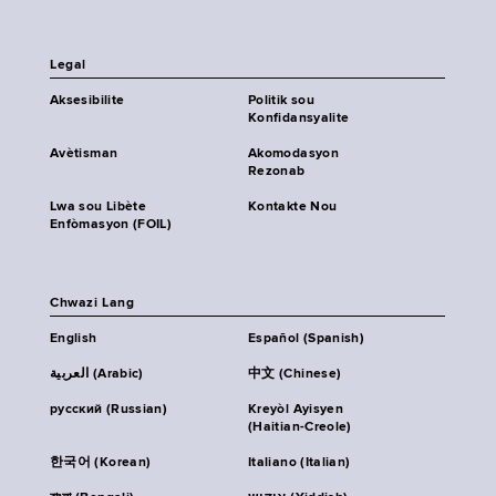
Legal
Aksesibilite
Politik sou
Konfidansyalite
Avètisman
Akomodasyon
Rezonab
Lwa sou Libète
Kontakte Nou
Enfòmasyon (FOIL)
Chwazi Lang
English
Español (Spanish)
العربية (Arabic)
中文 (Chinese)
русский (Russian)
Kreyòl Ayisyen
(Haitian-Creole)
한국어 (Korean)
Italiano (Italian)