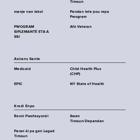
Timoun
manje nan lekol
Pandan lete pou repa
Pwogram
PWOGRAM
Afè Veteran
SIPLEMANTÈ ETA A
SSI
Asirans Sante
Medicaid
Child Health Plus
(CHP)
EPIC
NY State of Health
Kredi Enpo
Revni Pwofesyonèl
Swen
Timoun/Depandan
Paran ki pa gen Lagad
Timoun