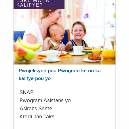
ÈSKE MWEN
KALIFYE?
Pwojeksyon pou Pwogram ke ou ka
kalifye pou yo
SNAP
Pwogram Asistans yo
Asirans Sante
Kredi nan Taks