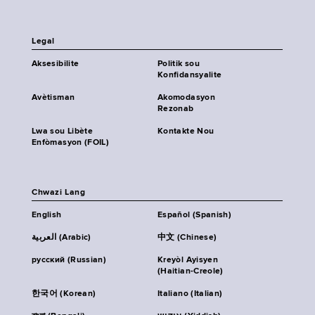
Legal
Aksesibilite
Politik sou
Konfidansyalite
Avètisman
Akomodasyon
Rezonab
Lwa sou Libète
Kontakte Nou
Enfòmasyon (FOIL)
Chwazi Lang
English
Español (Spanish)
العربية (Arabic)
中文 (Chinese)
русский (Russian)
Kreyòl Ayisyen
(Haitian-Creole)
한국어 (Korean)
Italiano (Italian)