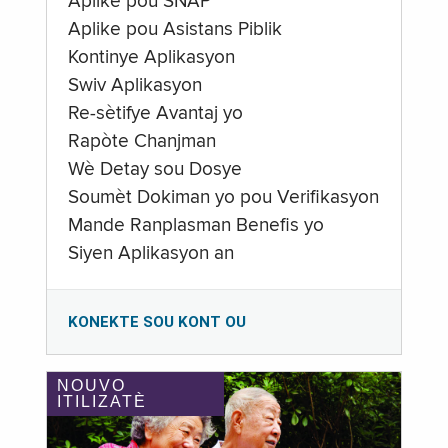
Aplike pou SNAP
Aplike pou Asistans Piblik
Kontinye Aplikasyon
Swiv Aplikasyon
Re-sètifye Avantaj yo
Rapòte Chanjman
Wè Detay sou Dosye
Soumèt Dokiman yo pou Verifikasyon
Mande Ranplasman Benefis yo
Siyen Aplikasyon an
KONEKTE SOU KONT OU
NOUVO
ITILIZATÈ