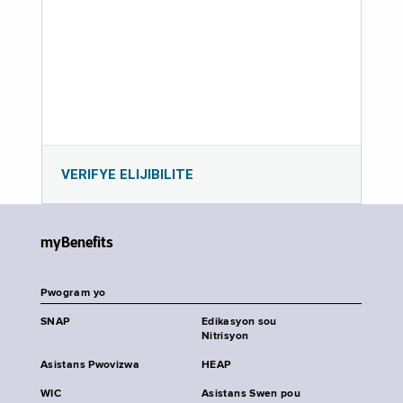
VERIFYE ELIJIBILITE
myBenefits
Pwogram yo
SNAP
Edikasyon sou
Nitrisyon
Asistans Pwovizwa
HEAP
WIC
Asistans Swen pou