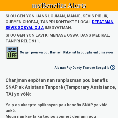
myBenefits Alerts
SI OU GEN YON IJANS LOJMAN, MANJE, SÈVIS PIBLIK,
OUBYEN CHOFAJ, TANPRI KONTAKTE LOCAL
DEPATMAN
SÈVIS SOSYAL OU A
IMEDYATMAN.
SI OU GEN YON LAVI KI MENASE OSWA IJANS MEDIKAL,
TANPRI RELE 911.
Ou gen pouvwa pou Bay lavi. Klike isit la pou plis enfòmasyon
Ale nan Paj-Dakèy Travayè Sosyal la
Chanjman enpòtan nan ranplasman pou benefis
SNAP ak Asistans Tanporè (Temporary Assistance,
TA) yo vòlè:
Yo p ap aksepte aplikasyon pou benefis SNAP yo vòlè
ankò.
Moun nan kay la ka toujou soumèt demann pou