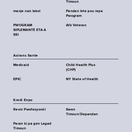
Timoun
manje nan lekol
Pandan lete pou repa
Pwogram
PWOGRAM
Afè Veteran
SIPLEMANTÈ ETA A
SSI
Asirans Sante
Medicaid
Child Health Plus
(CHP)
EPIC
NY State of Health
Kredi Enpo
Revni Pwofesyonèl
Swen
Timoun/Depandan
Paran ki pa gen Lagad
Timoun