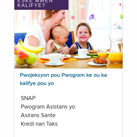
ÈSKE MWEN
KALIFYE?
Pwojeksyon pou Pwogram ke ou ka
kalifye pou yo
SNAP
Pwogram Asistans yo
Asirans Sante
Kredi nan Taks