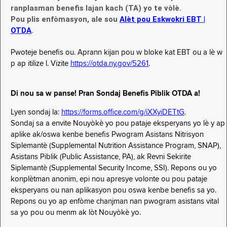
ranplasman benefis lajan kach (TA) yo te vòlè.
Pou plis enfòmasyon, ale sou
Alèt pou Eskwokri EBT |
OTDA
.
Pwoteje benefis ou. Aprann kijan pou w bloke kat EBT ou a lè w
p ap itilize l. Vizite
https://otda.ny.gov/5261
.
Di nou sa w panse! Pran Sondaj Benefis Piblik OTDA a!
Lyen sondaj la:
https://forms.office.com/g/iXXyiDETtG
.
Sondaj sa a envite Nouyòkè yo pou pataje eksperyans yo lè y ap
aplike ak/oswa kenbe benefis Pwogram Asistans Nitrisyon
Siplemantè (Supplemental Nutrition Assistance Program, SNAP),
Asistans Piblik (Public Assistance, PA), ak Revni Sekirite
Siplemantè (Supplemental Security Income, SSI). Repons ou yo
konplètman anonim, epi nou apresye volonte ou pou pataje
eksperyans ou nan aplikasyon pou oswa kenbe benefis sa yo.
Repons ou yo ap enfòme chanjman nan pwogram asistans vital
sa yo pou ou menm ak lòt Nouyòkè yo.