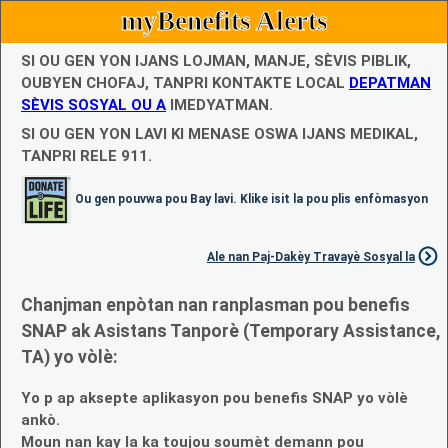
myBenefits Alerts
SI OU GEN YON IJANS LOJMAN, MANJE, SÈVIS PIBLIK,
OUBYEN CHOFAJ, TANPRI KONTAKTE LOCAL
DEPATMAN
SÈVIS SOSYAL OU A
IMEDYATMAN.
SI OU GEN YON LAVI KI MENASE OSWA IJANS MEDIKAL,
TANPRI RELE 911.
Ou gen pouvwa pou Bay lavi. Klike isit la pou plis enfòmasyon
Ale nan Paj-Dakèy Travayè Sosyal la
Chanjman enpòtan nan ranplasman pou benefis
SNAP ak Asistans Tanporè (Temporary Assistance,
TA) yo vòlè:
Yo p ap aksepte aplikasyon pou benefis SNAP yo vòlè
ankò.
Moun nan kay la ka toujou soumèt demann pou