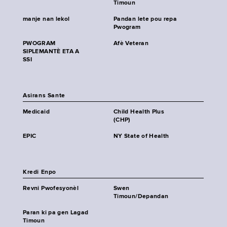
Timoun
manje nan lekol
Pandan lete pou repa
Pwogram
PWOGRAM
Afè Veteran
SIPLEMANTÈ ETA A
SSI
Asirans Sante
Medicaid
Child Health Plus
(CHP)
EPIC
NY State of Health
Kredi Enpo
Revni Pwofesyonèl
Swen
Timoun/Depandan
Paran ki pa gen Lagad
Timoun