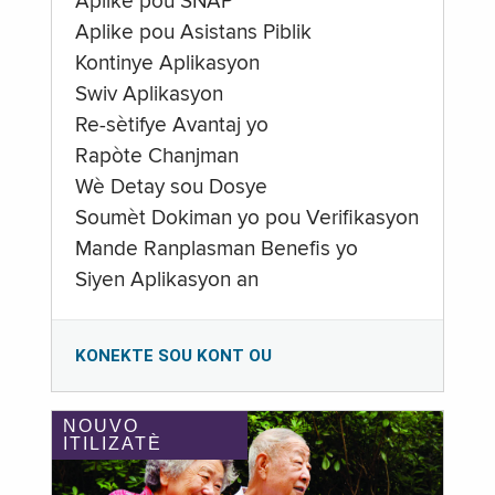
Aplike pou SNAP
Aplike pou Asistans Piblik
Kontinye Aplikasyon
Swiv Aplikasyon
Re-sètifye Avantaj yo
Rapòte Chanjman
Wè Detay sou Dosye
Soumèt Dokiman yo pou Verifikasyon
Mande Ranplasman Benefis yo
Siyen Aplikasyon an
KONEKTE SOU KONT OU
NOUVO
ITILIZATÈ