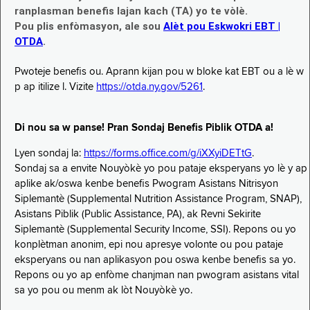
ranplasman benefis lajan kach (TA) yo te vòlè.
Pou plis enfòmasyon, ale sou
Alèt pou Eskwokri EBT |
OTDA
.
Pwoteje benefis ou. Aprann kijan pou w bloke kat EBT ou a lè w
p ap itilize l. Vizite
https://otda.ny.gov/5261
.
Di nou sa w panse! Pran Sondaj Benefis Piblik OTDA a!
Lyen sondaj la:
https://forms.office.com/g/iXXyiDETtG
.
Sondaj sa a envite Nouyòkè yo pou pataje eksperyans yo lè y ap
aplike ak/oswa kenbe benefis Pwogram Asistans Nitrisyon
Siplemantè (Supplemental Nutrition Assistance Program, SNAP),
Asistans Piblik (Public Assistance, PA), ak Revni Sekirite
Siplemantè (Supplemental Security Income, SSI). Repons ou yo
konplètman anonim, epi nou apresye volonte ou pou pataje
eksperyans ou nan aplikasyon pou oswa kenbe benefis sa yo.
Repons ou yo ap enfòme chanjman nan pwogram asistans vital
sa yo pou ou menm ak lòt Nouyòkè yo.