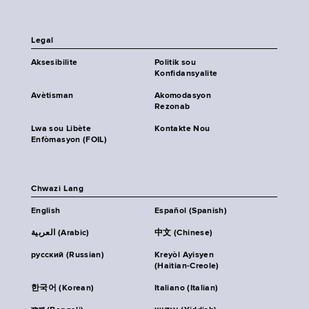
Legal
Aksesibilite
Politik sou
Konfidansyalite
Avètisman
Akomodasyon
Rezonab
Lwa sou Libète
Kontakte Nou
Enfòmasyon (FOIL)
Chwazi Lang
English
Español (Spanish)
العربية (Arabic)
中文 (Chinese)
русский (Russian)
Kreyòl Ayisyen
(Haitian-Creole)
한국어 (Korean)
Italiano (Italian)