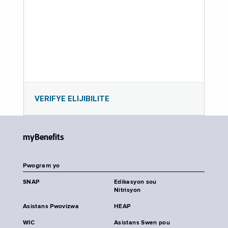
VERIFYE ELIJIBILITE
myBenefits
Pwogram yo
SNAP
Edikasyon sou
Nitrisyon
Asistans Pwovizwa
HEAP
WIC
Asistans Swen pou