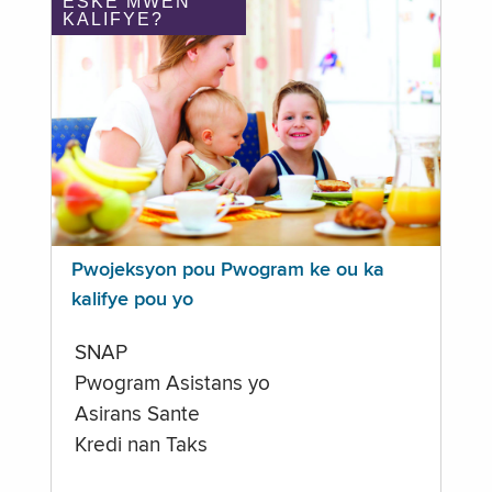
ÈSKE MWEN
KALIFYE?
Pwojeksyon pou Pwogram ke ou ka
kalifye pou yo
SNAP
Pwogram Asistans yo
Asirans Sante
Kredi nan Taks