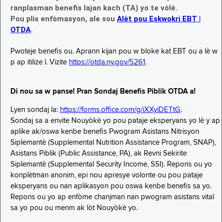
ranplasman benefis lajan kach (TA) yo te vòlè.
Pou plis enfòmasyon, ale sou
Alèt pou Eskwokri EBT |
OTDA
.
Pwoteje benefis ou. Aprann kijan pou w bloke kat EBT ou a lè w
p ap itilize l. Vizite
https://otda.ny.gov/5261
.
Di nou sa w panse! Pran Sondaj Benefis Piblik OTDA a!
Lyen sondaj la:
https://forms.office.com/g/iXXyiDETtG
.
Sondaj sa a envite Nouyòkè yo pou pataje eksperyans yo lè y ap
aplike ak/oswa kenbe benefis Pwogram Asistans Nitrisyon
Siplemantè (Supplemental Nutrition Assistance Program, SNAP),
Asistans Piblik (Public Assistance, PA), ak Revni Sekirite
Siplemantè (Supplemental Security Income, SSI). Repons ou yo
konplètman anonim, epi nou apresye volonte ou pou pataje
eksperyans ou nan aplikasyon pou oswa kenbe benefis sa yo.
Repons ou yo ap enfòme chanjman nan pwogram asistans vital
sa yo pou ou menm ak lòt Nouyòkè yo.