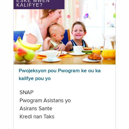
ÈSKE MWEN
KALIFYE?
Pwojeksyon pou Pwogram ke ou ka
kalifye pou yo
SNAP
Pwogram Asistans yo
Asirans Sante
Kredi nan Taks