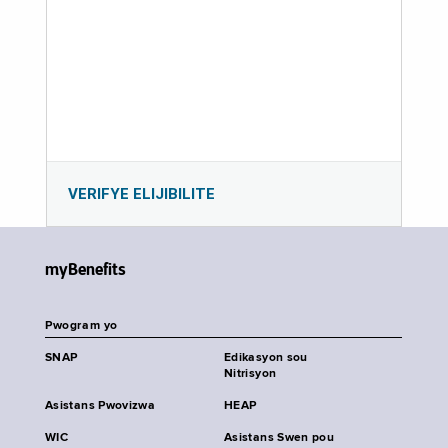
VERIFYE ELIJIBILITE
myBenefits
Pwogram yo
SNAP
Edikasyon sou
Nitrisyon
Asistans Pwovizwa
HEAP
WIC
Asistans Swen pou