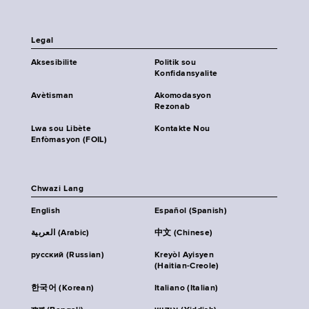
Legal
Aksesibilite
Politik sou
Konfidansyalite
Avètisman
Akomodasyon
Rezonab
Lwa sou Libète
Kontakte Nou
Enfòmasyon (FOIL)
Chwazi Lang
English
Español (Spanish)
العربية (Arabic)
中文 (Chinese)
русский (Russian)
Kreyòl Ayisyen
(Haitian-Creole)
한국어 (Korean)
Italiano (Italian)