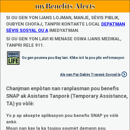
myBenefits Alerts
SI OU GEN YON IJANS LOJMAN, MANJE, SÈVIS PIBLIK,
OUBYEN CHOFAJ, TANPRI KONTAKTE LOCAL
DEPATMAN
SÈVIS SOSYAL OU A
IMEDYATMAN.
SI OU GEN YON LAVI KI MENASE OSWA IJANS MEDIKAL,
TANPRI RELE 911.
Ou gen pouvwa pou Bay lavi. Klike isit la pou plis enfòmasyon
Ale nan Paj-Dakèy Travayè Sosyal la
Chanjman enpòtan nan ranplasman pou benefis
SNAP ak Asistans Tanporè (Temporary Assistance,
TA) yo vòlè:
Yo p ap aksepte aplikasyon pou benefis SNAP yo vòlè
ankò.
Moun nan kay la ka toujou soumèt demann pou