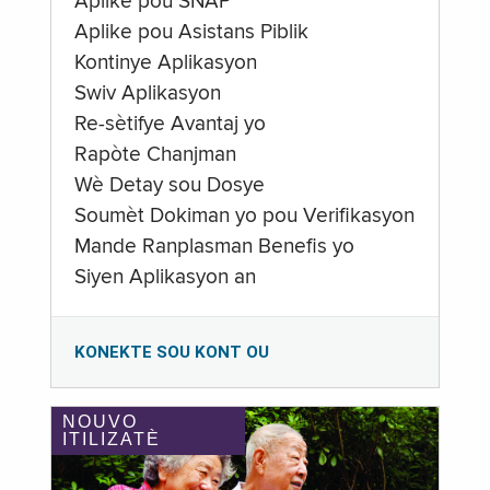
Aplike pou SNAP
Aplike pou Asistans Piblik
Kontinye Aplikasyon
Swiv Aplikasyon
Re-sètifye Avantaj yo
Rapòte Chanjman
Wè Detay sou Dosye
Soumèt Dokiman yo pou Verifikasyon
Mande Ranplasman Benefis yo
Siyen Aplikasyon an
KONEKTE SOU KONT OU
NOUVO
ITILIZATÈ