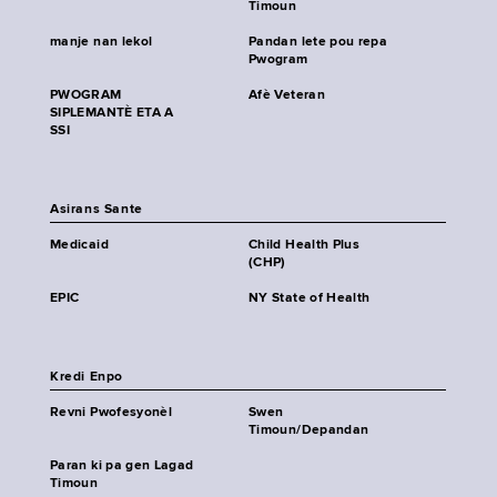
Timoun
manje nan lekol
Pandan lete pou repa
Pwogram
PWOGRAM
Afè Veteran
SIPLEMANTÈ ETA A
SSI
Asirans Sante
Medicaid
Child Health Plus
(CHP)
EPIC
NY State of Health
Kredi Enpo
Revni Pwofesyonèl
Swen
Timoun/Depandan
Paran ki pa gen Lagad
Timoun