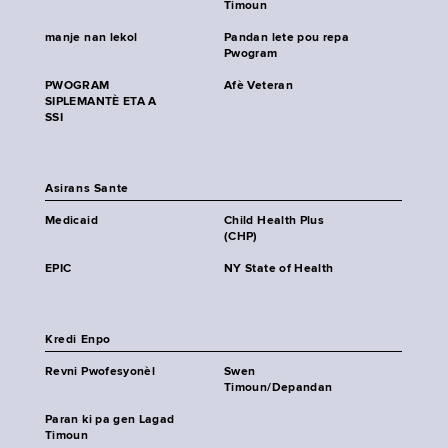
Timoun
manje nan lekol
Pandan lete pou repa
Pwogram
PWOGRAM
Afè Veteran
SIPLEMANTÈ ETA A
SSI
Asirans Sante
Medicaid
Child Health Plus
(CHP)
EPIC
NY State of Health
Kredi Enpo
Revni Pwofesyonèl
Swen
Timoun/Depandan
Paran ki pa gen Lagad
Timoun