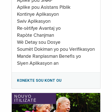
Aplike pou SNAP
Aplike pou Asistans Piblik
Kontinye Aplikasyon
Swiv Aplikasyon
Re-sètifye Avantaj yo
Rapòte Chanjman
Wè Detay sou Dosye
Soumèt Dokiman yo pou Verifikasyon
Mande Ranplasman Benefis yo
Siyen Aplikasyon an
KONEKTE SOU KONT OU
NOUVO
ITILIZATÈ