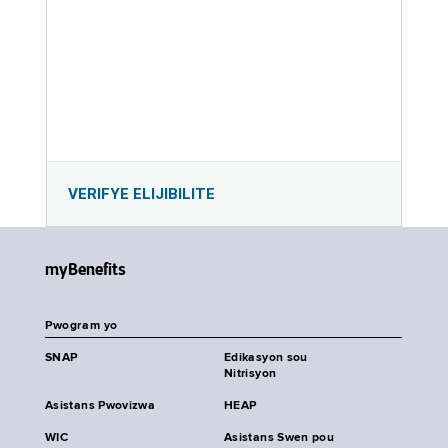
VERIFYE ELIJIBILITE
myBenefits
Pwogram yo
SNAP
Edikasyon sou
Nitrisyon
Asistans Pwovizwa
HEAP
WIC
Asistans Swen pou