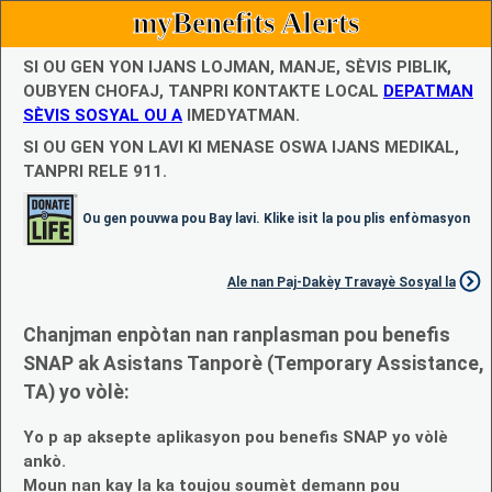
myBenefits Alerts
SI OU GEN YON IJANS LOJMAN, MANJE, SÈVIS PIBLIK,
OUBYEN CHOFAJ, TANPRI KONTAKTE LOCAL
DEPATMAN
SÈVIS SOSYAL OU A
IMEDYATMAN.
SI OU GEN YON LAVI KI MENASE OSWA IJANS MEDIKAL,
TANPRI RELE 911.
Ou gen pouvwa pou Bay lavi. Klike isit la pou plis enfòmasyon
Ale nan Paj-Dakèy Travayè Sosyal la
Chanjman enpòtan nan ranplasman pou benefis
SNAP ak Asistans Tanporè (Temporary Assistance,
TA) yo vòlè:
Yo p ap aksepte aplikasyon pou benefis SNAP yo vòlè
ankò.
Moun nan kay la ka toujou soumèt demann pou