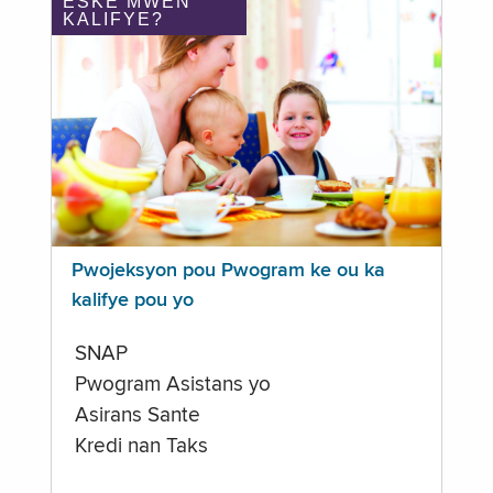
ÈSKE MWEN
KALIFYE?
Pwojeksyon pou Pwogram ke ou ka
kalifye pou yo
SNAP
Pwogram Asistans yo
Asirans Sante
Kredi nan Taks