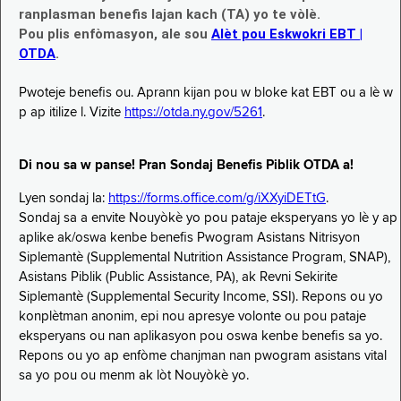
ranplasman benefis lajan kach (TA) yo te vòlè.
Pou plis enfòmasyon, ale sou
Alèt pou Eskwokri EBT |
OTDA
.
Pwoteje benefis ou. Aprann kijan pou w bloke kat EBT ou a lè w
p ap itilize l. Vizite
https://otda.ny.gov/5261
.
Di nou sa w panse! Pran Sondaj Benefis Piblik OTDA a!
Lyen sondaj la:
https://forms.office.com/g/iXXyiDETtG
.
Sondaj sa a envite Nouyòkè yo pou pataje eksperyans yo lè y ap
aplike ak/oswa kenbe benefis Pwogram Asistans Nitrisyon
Siplemantè (Supplemental Nutrition Assistance Program, SNAP),
Asistans Piblik (Public Assistance, PA), ak Revni Sekirite
Siplemantè (Supplemental Security Income, SSI). Repons ou yo
konplètman anonim, epi nou apresye volonte ou pou pataje
eksperyans ou nan aplikasyon pou oswa kenbe benefis sa yo.
Repons ou yo ap enfòme chanjman nan pwogram asistans vital
sa yo pou ou menm ak lòt Nouyòkè yo.