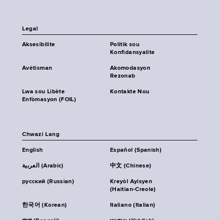
Legal
Aksesibilite
Politik sou
Konfidansyalite
Avètisman
Akomodasyon
Rezonab
Lwa sou Libète
Kontakte Nou
Enfòmasyon (FOIL)
Chwazi Lang
English
Español (Spanish)
العربية (Arabic)
中文 (Chinese)
русский (Russian)
Kreyòl Ayisyen
(Haitian-Creole)
한국어 (Korean)
Italiano (Italian)