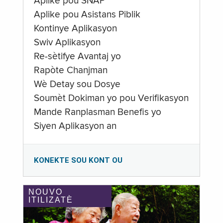
Aplike pou SNAP
Aplike pou Asistans Piblik
Kontinye Aplikasyon
Swiv Aplikasyon
Re-sètifye Avantaj yo
Rapòte Chanjman
Wè Detay sou Dosye
Soumèt Dokiman yo pou Verifikasyon
Mande Ranplasman Benefis yo
Siyen Aplikasyon an
KONEKTE SOU KONT OU
NOUVO
ITILIZATÈ