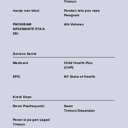
Timoun
manje nan lekol
Pandan lete pou repa
Pwogram
PWOGRAM
Afè Veteran
SIPLEMANTÈ ETA A
SSI
Asirans Sante
Medicaid
Child Health Plus
(CHP)
EPIC
NY State of Health
Kredi Enpo
Revni Pwofesyonèl
Swen
Timoun/Depandan
Paran ki pa gen Lagad
Timoun