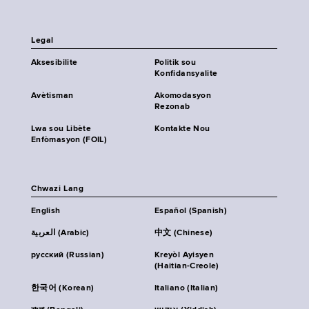
Legal
Aksesibilite
Politik sou
Konfidansyalite
Avètisman
Akomodasyon
Rezonab
Lwa sou Libète
Kontakte Nou
Enfòmasyon (FOIL)
Chwazi Lang
English
Español (Spanish)
العربية (Arabic)
中文 (Chinese)
русский (Russian)
Kreyòl Ayisyen
(Haitian-Creole)
한국어 (Korean)
Italiano (Italian)