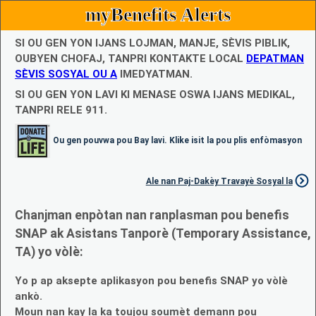
myBenefits Alerts
SI OU GEN YON IJANS LOJMAN, MANJE, SÈVIS PIBLIK,
OUBYEN CHOFAJ, TANPRI KONTAKTE LOCAL
DEPATMAN
SÈVIS SOSYAL OU A
IMEDYATMAN.
SI OU GEN YON LAVI KI MENASE OSWA IJANS MEDIKAL,
TANPRI RELE 911.
Ou gen pouvwa pou Bay lavi. Klike isit la pou plis enfòmasyon
Ale nan Paj-Dakèy Travayè Sosyal la
Chanjman enpòtan nan ranplasman pou benefis
SNAP ak Asistans Tanporè (Temporary Assistance,
TA) yo vòlè:
Yo p ap aksepte aplikasyon pou benefis SNAP yo vòlè
ankò.
Moun nan kay la ka toujou soumèt demann pou