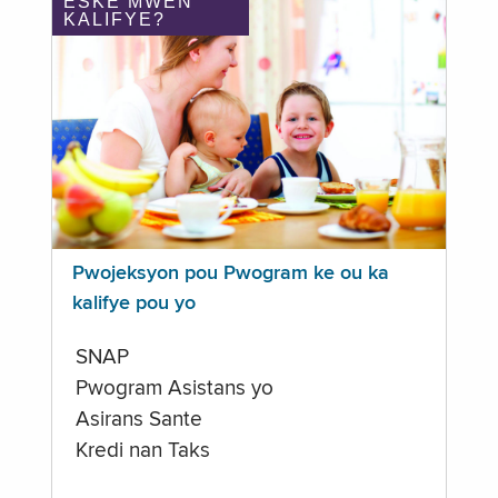
ÈSKE MWEN
KALIFYE?
Pwojeksyon pou Pwogram ke ou ka
kalifye pou yo
SNAP
Pwogram Asistans yo
Asirans Sante
Kredi nan Taks