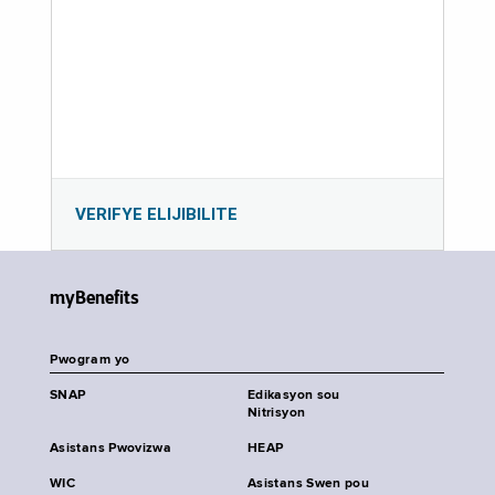
VERIFYE ELIJIBILITE
myBenefits
Pwogram yo
SNAP
Edikasyon sou
Nitrisyon
Asistans Pwovizwa
HEAP
WIC
Asistans Swen pou