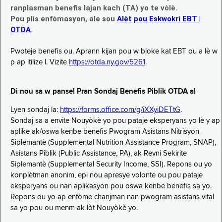
ranplasman benefis lajan kach (TA) yo te vòlè.
Pou plis enfòmasyon, ale sou
Alèt pou Eskwokri EBT |
OTDA
.
Pwoteje benefis ou. Aprann kijan pou w bloke kat EBT ou a lè w
p ap itilize l. Vizite
https://otda.ny.gov/5261
.
Di nou sa w panse! Pran Sondaj Benefis Piblik OTDA a!
Lyen sondaj la:
https://forms.office.com/g/iXXyiDETtG
.
Sondaj sa a envite Nouyòkè yo pou pataje eksperyans yo lè y ap
aplike ak/oswa kenbe benefis Pwogram Asistans Nitrisyon
Siplemantè (Supplemental Nutrition Assistance Program, SNAP),
Asistans Piblik (Public Assistance, PA), ak Revni Sekirite
Siplemantè (Supplemental Security Income, SSI). Repons ou yo
konplètman anonim, epi nou apresye volonte ou pou pataje
eksperyans ou nan aplikasyon pou oswa kenbe benefis sa yo.
Repons ou yo ap enfòme chanjman nan pwogram asistans vital
sa yo pou ou menm ak lòt Nouyòkè yo.