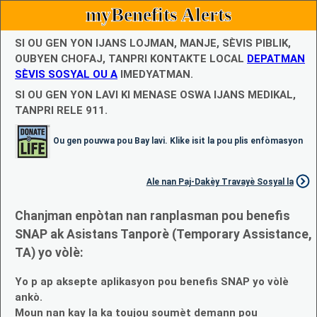
myBenefits Alerts
SI OU GEN YON IJANS LOJMAN, MANJE, SÈVIS PIBLIK,
OUBYEN CHOFAJ, TANPRI KONTAKTE LOCAL
DEPATMAN
SÈVIS SOSYAL OU A
IMEDYATMAN.
SI OU GEN YON LAVI KI MENASE OSWA IJANS MEDIKAL,
TANPRI RELE 911.
Ou gen pouvwa pou Bay lavi. Klike isit la pou plis enfòmasyon
Ale nan Paj-Dakèy Travayè Sosyal la
Chanjman enpòtan nan ranplasman pou benefis
SNAP ak Asistans Tanporè (Temporary Assistance,
TA) yo vòlè:
Yo p ap aksepte aplikasyon pou benefis SNAP yo vòlè
ankò.
Moun nan kay la ka toujou soumèt demann pou