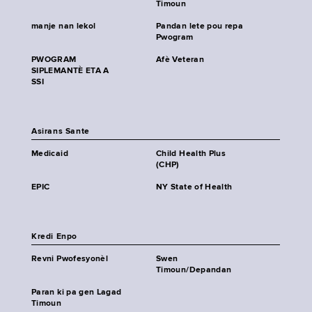
Timoun
manje nan lekol
Pandan lete pou repa
Pwogram
PWOGRAM
Afè Veteran
SIPLEMANTÈ ETA A
SSI
Asirans Sante
Medicaid
Child Health Plus
(CHP)
EPIC
NY State of Health
Kredi Enpo
Revni Pwofesyonèl
Swen
Timoun/Depandan
Paran ki pa gen Lagad
Timoun