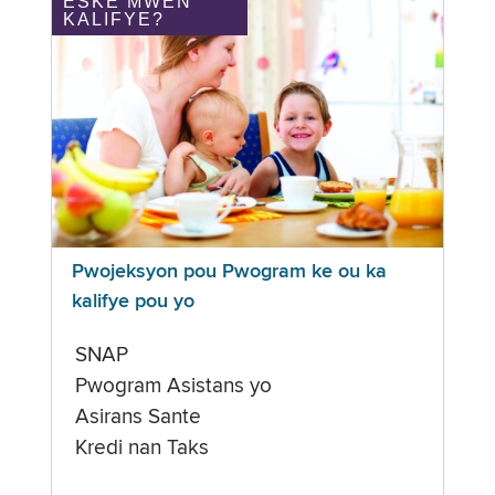
ÈSKE MWEN
KALIFYE?
Pwojeksyon pou Pwogram ke ou ka
kalifye pou yo
SNAP
Pwogram Asistans yo
Asirans Sante
Kredi nan Taks