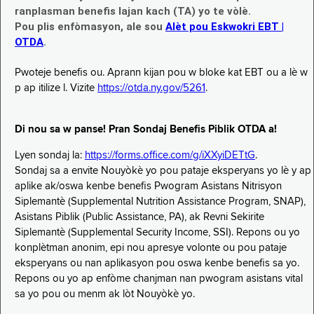
ranplasman benefis lajan kach (TA) yo te vòlè.
Pou plis enfòmasyon, ale sou
Alèt pou Eskwokri EBT |
OTDA
.
Pwoteje benefis ou. Aprann kijan pou w bloke kat EBT ou a lè w
p ap itilize l. Vizite
https://otda.ny.gov/5261
.
Di nou sa w panse! Pran Sondaj Benefis Piblik OTDA a!
Lyen sondaj la:
https://forms.office.com/g/iXXyiDETtG
.
Sondaj sa a envite Nouyòkè yo pou pataje eksperyans yo lè y ap
aplike ak/oswa kenbe benefis Pwogram Asistans Nitrisyon
Siplemantè (Supplemental Nutrition Assistance Program, SNAP),
Asistans Piblik (Public Assistance, PA), ak Revni Sekirite
Siplemantè (Supplemental Security Income, SSI). Repons ou yo
konplètman anonim, epi nou apresye volonte ou pou pataje
eksperyans ou nan aplikasyon pou oswa kenbe benefis sa yo.
Repons ou yo ap enfòme chanjman nan pwogram asistans vital
sa yo pou ou menm ak lòt Nouyòkè yo.