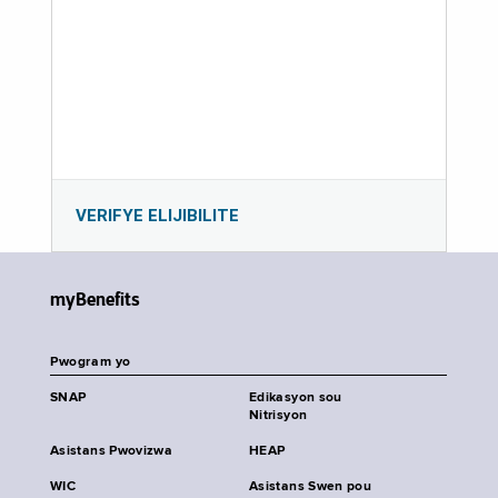
VERIFYE ELIJIBILITE
myBenefits
Pwogram yo
SNAP
Edikasyon sou
Nitrisyon
Asistans Pwovizwa
HEAP
WIC
Asistans Swen pou