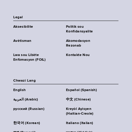
Legal
Aksesibilite
Politik sou
Konfidansyalite
Avètisman
Akomodasyon
Rezonab
Lwa sou Libète
Kontakte Nou
Enfòmasyon (FOIL)
Chwazi Lang
English
Español (Spanish)
العربية (Arabic)
中文 (Chinese)
русский (Russian)
Kreyòl Ayisyen
(Haitian-Creole)
한국어 (Korean)
Italiano (Italian)