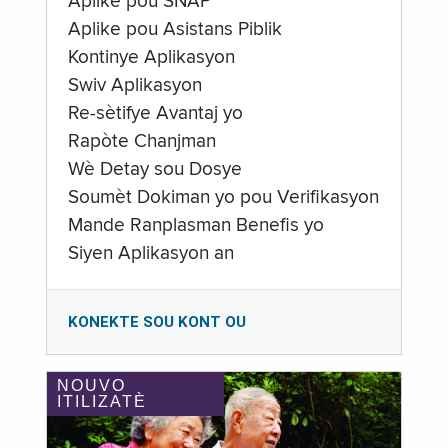
Aplike pou SNAP
Aplike pou Asistans Piblik
Kontinye Aplikasyon
Swiv Aplikasyon
Re-sètifye Avantaj yo
Rapòte Chanjman
Wè Detay sou Dosye
Soumèt Dokiman yo pou Verifikasyon
Mande Ranplasman Benefis yo
Siyen Aplikasyon an
KONEKTE SOU KONT OU
NOUVO
ITILIZATÈ