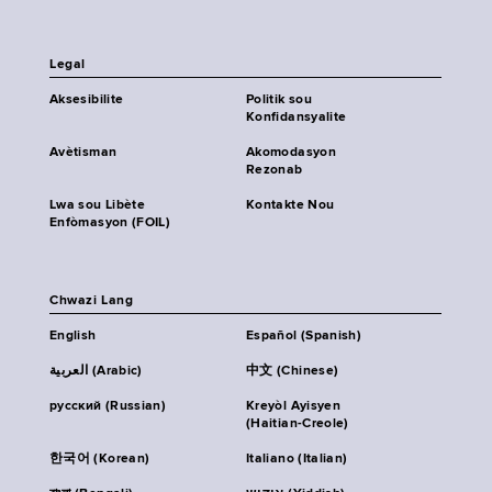
Legal
Aksesibilite
Politik sou
Konfidansyalite
Avètisman
Akomodasyon
Rezonab
Lwa sou Libète
Kontakte Nou
Enfòmasyon (FOIL)
Chwazi Lang
English
Español (Spanish)
العربية (Arabic)
中文 (Chinese)
русский (Russian)
Kreyòl Ayisyen
(Haitian-Creole)
한국어 (Korean)
Italiano (Italian)