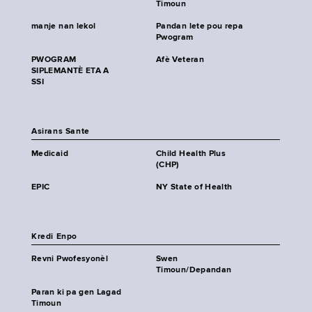
Timoun
manje nan lekol
Pandan lete pou repa
Pwogram
PWOGRAM
Afè Veteran
SIPLEMANTÈ ETA A
SSI
Asirans Sante
Medicaid
Child Health Plus
(CHP)
EPIC
NY State of Health
Kredi Enpo
Revni Pwofesyonèl
Swen
Timoun/Depandan
Paran ki pa gen Lagad
Timoun