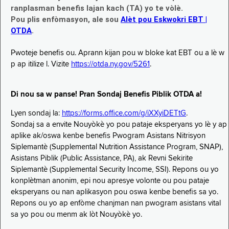
ranplasman benefis lajan kach (TA) yo te vòlè.
Pou plis enfòmasyon, ale sou
Alèt pou Eskwokri EBT |
OTDA
.
Pwoteje benefis ou. Aprann kijan pou w bloke kat EBT ou a lè w
p ap itilize l. Vizite
https://otda.ny.gov/5261
.
Di nou sa w panse! Pran Sondaj Benefis Piblik OTDA a!
Lyen sondaj la:
https://forms.office.com/g/iXXyiDETtG
.
Sondaj sa a envite Nouyòkè yo pou pataje eksperyans yo lè y ap
aplike ak/oswa kenbe benefis Pwogram Asistans Nitrisyon
Siplemantè (Supplemental Nutrition Assistance Program, SNAP),
Asistans Piblik (Public Assistance, PA), ak Revni Sekirite
Siplemantè (Supplemental Security Income, SSI). Repons ou yo
konplètman anonim, epi nou apresye volonte ou pou pataje
eksperyans ou nan aplikasyon pou oswa kenbe benefis sa yo.
Repons ou yo ap enfòme chanjman nan pwogram asistans vital
sa yo pou ou menm ak lòt Nouyòkè yo.