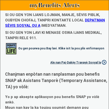
myBenefits Alerts
SI OU GEN YON IJANS LOJMAN, MANJE, SÈVIS PIBLIK,
OUBYEN CHOFAJ, TANPRI KONTAKTE LOCAL
DEPATMAN
SÈVIS SOSYAL OU A
IMEDYATMAN.
SI OU GEN YON LAVI KI MENASE OSWA IJANS MEDIKAL,
TANPRI RELE 911.
Ou gen pouvwa pou Bay lavi. Klike isit la pou plis enfòmasyon
Ale nan Paj-Dakèy Travayè Sosyal la
Chanjman enpòtan nan ranplasman pou benefis
SNAP ak Asistans Tanporè (Temporary Assistance,
TA) yo vòlè:
Yo p ap aksepte aplikasyon pou benefis SNAP yo vòlè
ankò.
Moun nan kay la ka toujou soumèt demann pou