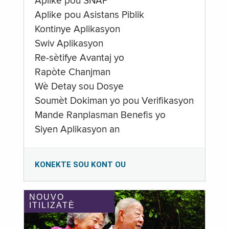
Aplike pou SNAP
Aplike pou Asistans Piblik
Kontinye Aplikasyon
Swiv Aplikasyon
Re-sètifye Avantaj yo
Rapòte Chanjman
Wè Detay sou Dosye
Soumèt Dokiman yo pou Verifikasyon
Mande Ranplasman Benefis yo
Siyen Aplikasyon an
KONEKTE SOU KONT OU
NOUVO
ITILIZATÈ