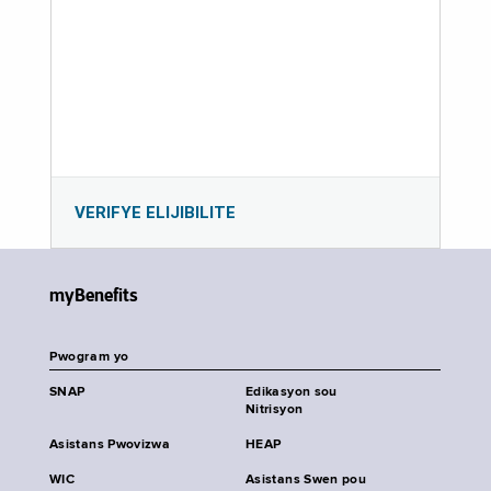
VERIFYE ELIJIBILITE
myBenefits
Pwogram yo
SNAP
Edikasyon sou
Nitrisyon
Asistans Pwovizwa
HEAP
WIC
Asistans Swen pou