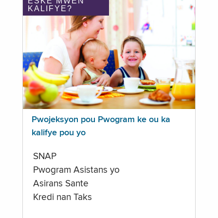
ÈSKE MWEN
KALIFYE?
Pwojeksyon pou Pwogram ke ou ka
kalifye pou yo
SNAP
Pwogram Asistans yo
Asirans Sante
Kredi nan Taks