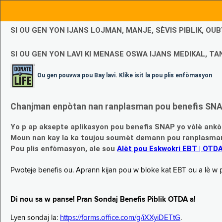
SI OU GEN YON IJANS LOJMAN, MANJE, SÈVIS PIBLIK, O
SI OU GEN YON LAVI KI MENASE OSWA IJANS MEDIKAL, TAN
Ou gen pouvwa pou Bay lavi. Klike isit la pou plis enfòmasyon
Chanjman enpòtan nan ranplasman pou benefis SNAP
Yo p ap aksepte aplikasyon pou benefis SNAP yo vòlè ankò
Moun nan kay la ka toujou soumèt demann pou ranplasman b
Pou plis enfòmasyon, ale sou
Alèt pou Eskwokri EBT | OTD
Pwoteje benefis ou. Aprann kijan pou w bloke kat EBT ou a lè w p ap
Di nou sa w panse! Pran Sondaj Benefis Piblik OTDA a!
Lyen sondaj la:
https://forms.office.com/g/iXXyiDETtG
.