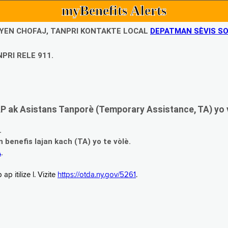
myBenefits Alerts
UBYEN CHOFAJ, TANPRI KONTAKTE LOCAL
DEPATMAN SÈVIS SO
PRI RELE 911.
 ak Asistans Tanporè (Temporary Assistance, TA) yo 
.
enefis lajan kach (TA) yo te vòlè.
A
.
 itilize l. Vizite
https://otda.ny.gov/5261
.