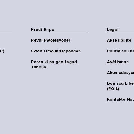
Kredi Enpo
Legal
Revni Pwofesyonèl
Aksesibilite
HP)
Swen Timoun/Depandan
Politik sou K
Paran ki pa gen Lagad
Avètisman
Timoun
Akomodasyo
Lwa sou Lib
(FOIL)
Kontakte No