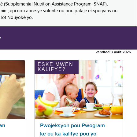
è (Supplemental Nutrition Assistance Program, SNAP),
nonim, epi nou apresye volonte ou pou pataje eksperyans ou
 lòt Nouyòkè yo.
e
vendredi 7 août 2026
ÈSKE MWEN
KALIFYE?
an
Pwojeksyon pou Pwogram
ke ou ka kalifye pou yo