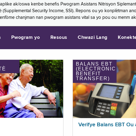
 aplike ak/oswa kenbe benefis Pwogram Asistans Nitrisyon Siplemant
mantè (Supplemental Security Income, SSI). Repons ou yo konplètman a
 enfòme chanjman nan pwogram asistans vital sa yo pou ou menm ak
n
Pwogram yo
Resous
Chwazi Lang
Konekt
BALANS EBT
TÈ
(ELECTRONIC
BENEFIT
TRANSFER)
Verifye Balans EBT Ou 