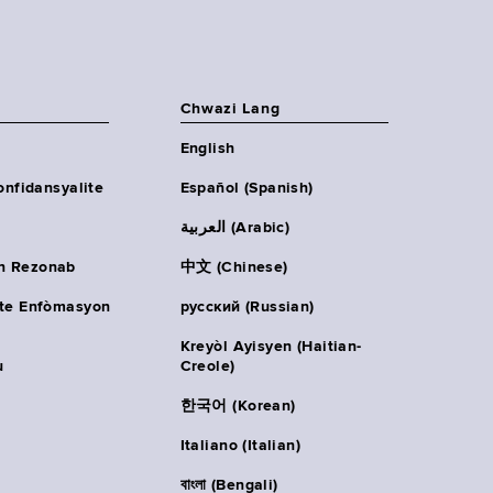
Chwazi Lang
English
onfidansyalite
Español (Spanish)
العربية (Arabic)
n Rezonab
中文 (Chinese)
ète Enfòmasyon
русский (Russian)
Kreyòl Ayisyen (Haitian-
u
Creole)
한국어 (Korean)
Italiano (Italian)
বাংলা (Bengali)