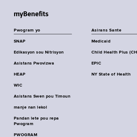
myBenefits
Pwogram yo
Asirans Sante
SNAP
Medicaid
Edikasyon sou Nitrisyon
Child Health Plus (C
Asistans Pwovizwa
EPIC
HEAP
NY State of Health
WIC
Asistans Swen pou Timoun
manje nan lekol
Pandan lete pou repa
Pwogram
PWOGRAM