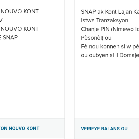
 NOUVO KONT
SNAP ak Kont Lajan K
V
Istwa Tranzaksyon
 NOUVO KONT
Chanje PIN (Nimewo Id
E SNAP
Pèsonèl) ou
Fè nou konnen si w pè
ou oubyen si li Domaj
YON NOUVO KONT
VERIFYE BALANS OU