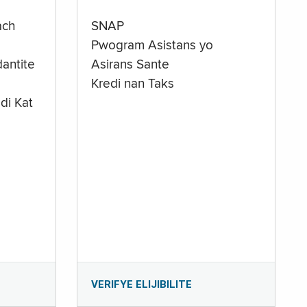
ach
SNAP
Pwogram Asistans yo
antite
Asirans Sante
Kredi nan Taks
di Kat
e
VERIFYE ELIJIBILITE