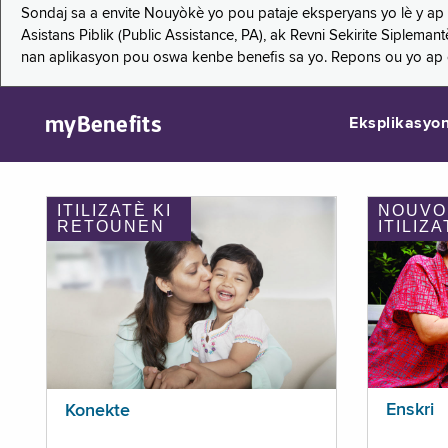
Sondaj sa a envite Nouyòkè yo pou pataje eksperyans yo lè y ap
Asistans Piblik (Public Assistance, PA), ak Revni Sekirite Siple
nan aplikasyon pou oswa kenbe benefis sa yo. Repons ou yo ap
myBenefits
Eksplikasyo
ITILIZATÈ KI
NOUVO
RETOUNEN
ITILIZA
Enskri
Konekte