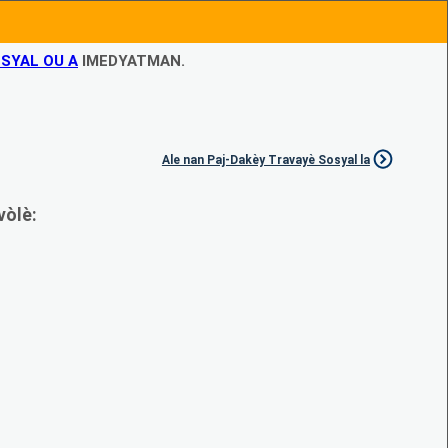
SYAL OU A
IMEDYATMAN.
Ale nan Paj-Dakèy Travayè Sosyal la
vòlè: