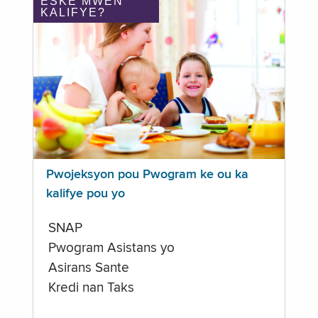
ÈSKE MWEN
KALIFYE?
Pwojeksyon pou Pwogram ke ou ka
kalifye pou yo
SNAP
Pwogram Asistans yo
Asirans Sante
Kredi nan Taks