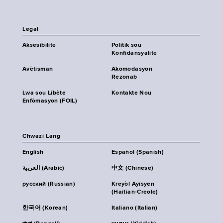
Legal
Aksesibilite
Politik sou
Konfidansyalite
Avètisman
Akomodasyon
Rezonab
Lwa sou Libète
Kontakte Nou
Enfòmasyon (FOIL)
Chwazi Lang
English
Español (Spanish)
العربية (Arabic)
中文 (Chinese)
русский (Russian)
Kreyòl Ayisyen
(Haitian-Creole)
한국어 (Korean)
Italiano (Italian)