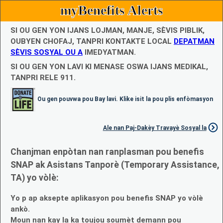
myBenefits Alerts
SI OU GEN YON IJANS LOJMAN, MANJE, SÈVIS PIBLIK,
OUBYEN CHOFAJ, TANPRI KONTAKTE LOCAL
DEPATMAN
SÈVIS SOSYAL OU A
IMEDYATMAN.
SI OU GEN YON LAVI KI MENASE OSWA IJANS MEDIKAL,
TANPRI RELE 911.
Ou gen pouvwa pou Bay lavi. Klike isit la pou plis enfòmasyon
Ale nan Paj-Dakèy Travayè Sosyal la
Chanjman enpòtan nan ranplasman pou benefis
SNAP ak Asistans Tanporè (Temporary Assistance,
TA) yo vòlè:
Yo p ap aksepte aplikasyon pou benefis SNAP yo vòlè
ankò.
Moun nan kay la ka toujou soumèt demann pou