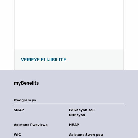
VERIFYE ELIJIBILITE
myBenefits
Pwogram yo
SNAP
Edikasyon sou
Nitrisyon
Asistans Pwovizwa
HEAP
WIC
Asistans Swen pou