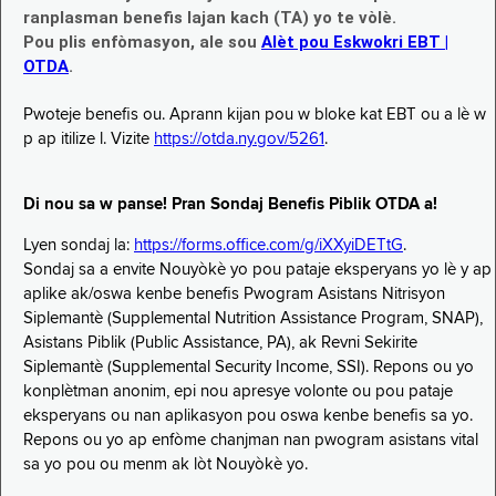
ranplasman benefis lajan kach (TA) yo te vòlè.
Pou plis enfòmasyon, ale sou
Alèt pou Eskwokri EBT |
OTDA
.
Pwoteje benefis ou. Aprann kijan pou w bloke kat EBT ou a lè w
p ap itilize l. Vizite
https://otda.ny.gov/5261
.
Di nou sa w panse! Pran Sondaj Benefis Piblik OTDA a!
Lyen sondaj la:
https://forms.office.com/g/iXXyiDETtG
.
Sondaj sa a envite Nouyòkè yo pou pataje eksperyans yo lè y ap
aplike ak/oswa kenbe benefis Pwogram Asistans Nitrisyon
Siplemantè (Supplemental Nutrition Assistance Program, SNAP),
Asistans Piblik (Public Assistance, PA), ak Revni Sekirite
Siplemantè (Supplemental Security Income, SSI). Repons ou yo
konplètman anonim, epi nou apresye volonte ou pou pataje
eksperyans ou nan aplikasyon pou oswa kenbe benefis sa yo.
Repons ou yo ap enfòme chanjman nan pwogram asistans vital
sa yo pou ou menm ak lòt Nouyòkè yo.