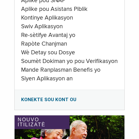
Aplike pou SNAP
Aplike pou Asistans Piblik
Kontinye Aplikasyon
Swiv Aplikasyon
Re-sètifye Avantaj yo
Rapòte Chanjman
Wè Detay sou Dosye
Soumèt Dokiman yo pou Verifikasyon
Mande Ranplasman Benefis yo
Siyen Aplikasyon an
KONEKTE SOU KONT OU
NOUVO
ITILIZATÈ