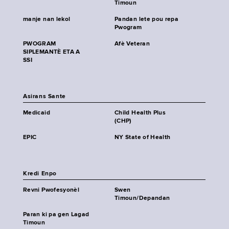
Timoun
manje nan lekol
Pandan lete pou repa
Pwogram
PWOGRAM
Afè Veteran
SIPLEMANTÈ ETA A
SSI
Asirans Sante
Medicaid
Child Health Plus
(CHP)
EPIC
NY State of Health
Kredi Enpo
Revni Pwofesyonèl
Swen
Timoun/Depandan
Paran ki pa gen Lagad
Timoun